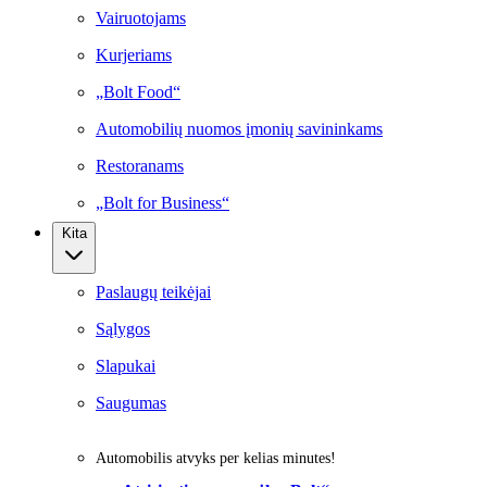
Vairuotojams
Kurjeriams
„Bolt Food“
Automobilių nuomos įmonių savininkams
Restoranams
„Bolt for Business“
Kita
Paslaugų teikėjai
Sąlygos
Slapukai
Saugumas
Automobilis atvyks per kelias minutes!