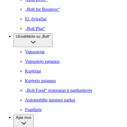
„Bolt for Business“
El. dviračiai
„Bolt Plus“
Užsidirbkite su „Bolt“
Vairuotojai
Vairuotojo pajamos
Kurjeriai
Kurjerio pajamos
„Bolt Food“ restoranai ir parduotuvės
Automobilių nuomos parkai
Franšizės
Apie mus