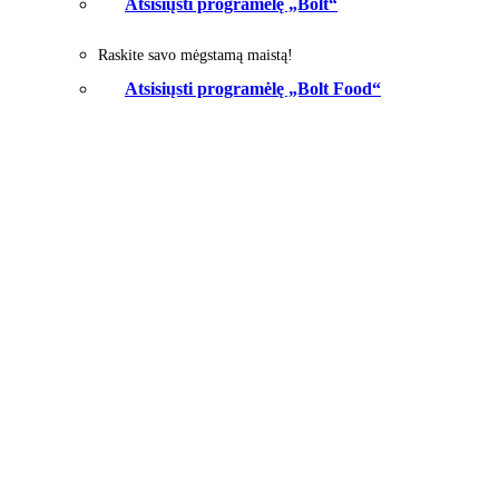
Atsisiųsti programėlę „Bolt“
Raskite savo mėgstamą maistą!
Atsisiųsti programėlę „Bolt Food“