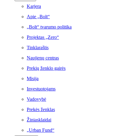
Karjera
Apie „Bolt“
„Bolt“ tvarumo politika
Projektas „Zero“
Tinklaraštis
Naujienų centras
Prekių ženklo gairės
Misija
Investuotojams
Vadovybė
Prekės ženklas
Žiniasklaidai
„Urban Fund“