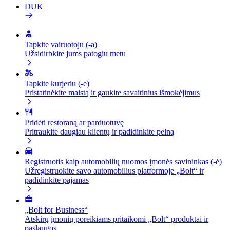
DUK
Tapkite vairuotoju (-a)
Užsidirbkite jums patogiu metu
Tapkite kurjeriu (-e)
Pristatinėkite maistą ir gaukite savaitinius išmokėjimus
Pridėti restoraną ar parduotuvę
Pritraukite daugiau klientų ir padidinkite pelną
Registruotis kaip automobilių nuomos įmonės savininkas (-ė)
Užregistruokite savo automobilius platformoje „Bolt“ ir
padidinkite pajamas
„Bolt for Business“
Atskirų įmonių poreikiams pritaikomi „Bolt“ produktai ir
paslaugos