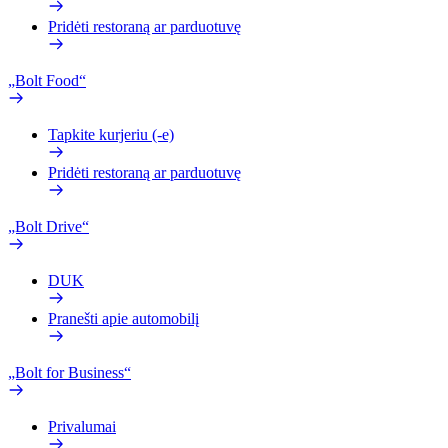
Pridėti restoraną ar parduotuvę
„Bolt Food“
Tapkite kurjeriu (-e)
Pridėti restoraną ar parduotuvę
„Bolt Drive“
DUK
Pranešti apie automobilį
„Bolt for Business“
Privalumai