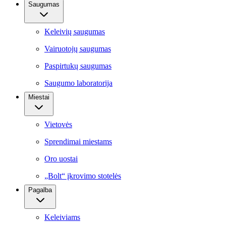
Saugumas
Keleivių saugumas
Vairuotojų saugumas
Paspirtukų saugumas
Saugumo laboratorija
Miestai
Vietovės
Sprendimai miestams
Oro uostai
„Bolt“ įkrovimo stotelės
Pagalba
Keleiviams