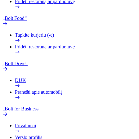
Pridėti restoraną ar parduotuvę
„Bolt Food“
Tapkite kurjeriu (-e)
Pridėti restoraną ar parduotuvę
„Bolt Drive“
DUK
Pranešti apie automobilį
„Bolt for Business“
Privalumai
Verslo profilis