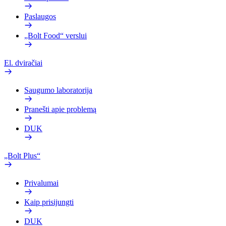
Paslaugos
„Bolt Food“ verslui
El. dviračiai
Saugumo laboratorija
Pranešti apie problemą
DUK
„Bolt Plus“
Privalumai
Kaip prisijungti
DUK