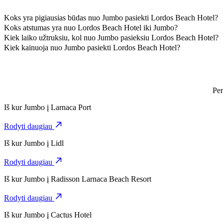
Koks yra pigiausias būdas nuo Jumbo pasiekti Lordos Beach Hotel?
Pasirinkdami kategoriją 4-Seater, nuo Jumbo iki Lordos Beach Hotel
Koks atstumas yra nuo Lordos Beach Hotel iki Jumbo?
Nuo Jumbo iki Lordos Beach Hotel yra maždaug 8 km.
Kiek laiko užtruksiu, kol nuo Jumbo pasieksiu Lordos Beach Hotel?
Pasirinkdami kategoriją 4-Seater, nuo Jumbo iki Lordos Beach Hotel 
Kiek kainuoja nuo Jumbo pasiekti Lordos Beach Hotel?
Pasirinkdami kategoriją 4-Seater, už kelionę nuo Jumbo iki Lordos
Per
Iš kur
Jumbo
į
Larnaca Port
Rodyti daugiau
Iš kur
Jumbo
į
Lidl
Rodyti daugiau
Iš kur
Jumbo
į
Radisson Larnaca Beach Resort
Rodyti daugiau
Iš kur
Jumbo
į
Cactus Hotel