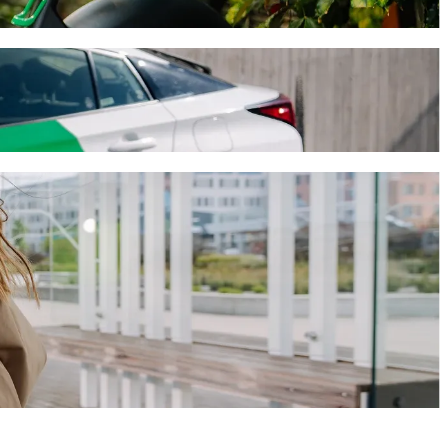
os maždaug 18,00 € EUR. Kad ir kokia proga bebūtų, rasime jums