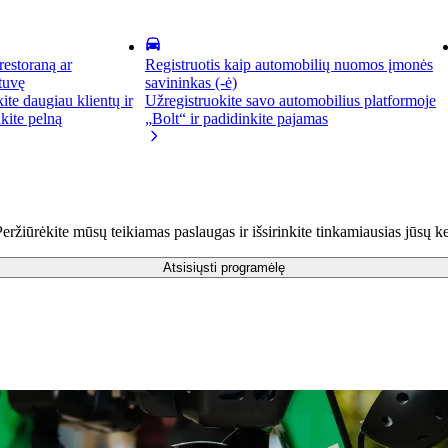
 restoraną ar
Registruotis kaip automobilių nuomos įmonės
tuvę
savininkas (-ė)
kite daugiau klientų ir
Užregistruokite savo automobilius platformoje
kite pelną
„Bolt“ ir padidinkite pajamas
žiūrėkite mūsų teikiamas paslaugas ir išsirinkite tinkamiausias jūsų ke
Atsisiųsti programėlę