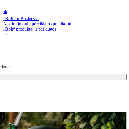
„Bolt for Business“
Atskirų įmonių poreikiams pritaikomi
„Bolt“ produktai ir paslaugos
lionei.