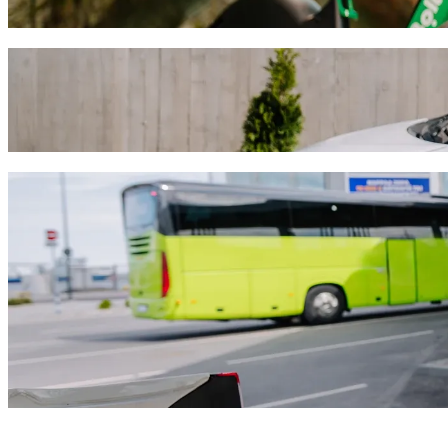
Atsisiųsti programėlę „Bolt“
Nuo Jumbo iki Lordos Beach Hotel keliauk
Norite pasiekti Lordos Beach Hotel už geresnę kainą? Rinkitės „Bolt
tinkamiausią transporto priemonę.
Atsisiųsti programėlę „Bolt“
„Bolt“ paslaugos kelionei iš Jumbo į Lord
Daug bagažo? Rinkitės „XL“ kategoriją – joje telpa iki 6 keleivių.
Norite atvykti stilingai? Išbandykite „Bolt“ premium automobilius
Keliausite su vaikais? Išsikvieskite automobilį, kuriame bus paauk
Keliausite su augintiniais? Išbandykite keliones, skirtas augintinia
Reikia papildomos pagalbos? Kategorijoje „Assist“ rasite transport
Nebrangios kelionės? Rinkitės kompaktišką „Bolt Basic“ automob
Atsisiųsti programėlę „Bolt“