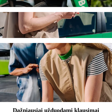
ite su „Bolt“
“ pavėžėjimo paslaugas. Su „Bolt“ kelionė truks apie 12 min. ir kainu
os Beach Hotel
.
štinimas vaikui.
ms.
o priemonių, pritaikytų vežimėliui (Pritaikyta vežimėliui).
ilį – kainuos mažiau.
Dažniausiai užduodami klausimai