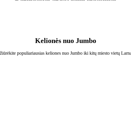
 nukeliausite pigiausiai. Kelionė kainuos maždaug 18,00 € EUR.
nukeliausite maždaug per 12 min..
 Beach Hotel sumokėsite maždaug 18,00 € EUR.
Kelionės nuo Jumbo
žiūrėkite populiariausias keliones nuo Jumbo iki kitų miesto vietų Larn