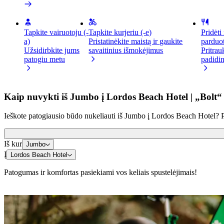
Tapkite vairuotoju (-
Tapkite kurjeriu (-e)
Pridėti
a)
Pristatinėkite maistą ir gaukite
parduo
Užsidirbkite jums
savaitinius išmokėjimus
Pritrau
patogiu metu
padidin
Kaip nuvykti iš Jumbo į Lordos Beach Hotel | „Bolt“
Ieškote patogiausio būdo nukeliauti iš Jumbo į Lordos Beach Hotel? Per
Iš kur
Jumbo
Į
Lordos Beach Hotel
Patogumas ir komfortas pasiekiami vos keliais spustelėjimais!
Paspirtukai ir el. dviračiai
Mieste keliaukite paspirtuku arba el. dviračiu