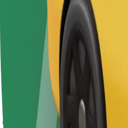
Didesni automobiliai, kuriuose daugiau erdvės kojoms ir lagaminams
Numatoma kelionės trukmė
20 min.
Numatomas atstumas
15,6 km
Keleiviai
1-2
Numatoma kaina
38,80 €
„Bolt“
Patikimos kelionės įprastais vidutinio dydžio automobiliais
Numatoma kelionės trukmė