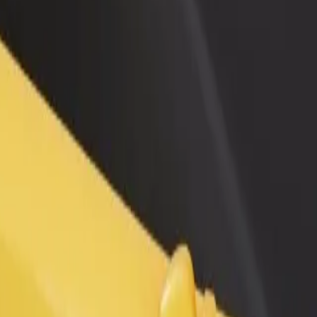
 restoraną ar
Registruotis kaip automobilių nuomos įmonės
tuvę
savininkas (-ė)
kite daugiau klientų ir
Užregistruokite savo automobilius platformoje
kite pelną
„Bolt“ ir padidinkite pajamas
ėkite mūsų teikiamas paslaugas ir išsirinkite tinkamiausias jūsų kelione
Atsisiųsti programėlę