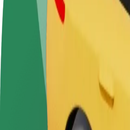
DUK
Tapkite vairuotoju (-
Tapkite kurjeriu (-e)
Pridėti
a)
Pristatinėkite maistą ir gaukite
parduo
Užsidirbkite jums
savaitinius išmokėjimus
Pritrau
patogiu metu
padidin
Kaip nuvykti iš Photomaton į Versailles | „Bolt“
Ieškote patogiausio būdo nukeliauti iš Photomaton į Versailles? Peržiūr
Iš kur
Photomaton
Į
Versailles
Patogumas ir komfortas pasiekiami vos keliais spustelėjimais!
Berline