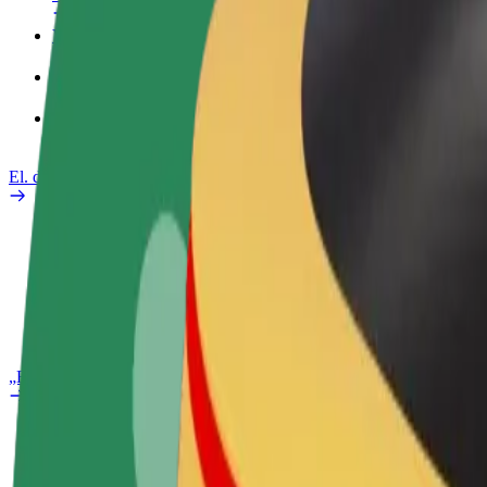
Verslo profilis
Paslaugos
„Bolt Food“ verslui
El. dviračiai
Saugumo laboratorija
Pranešti apie problemą
DUK
„Bolt Plus“
Privalumai
Kaip prisijungti