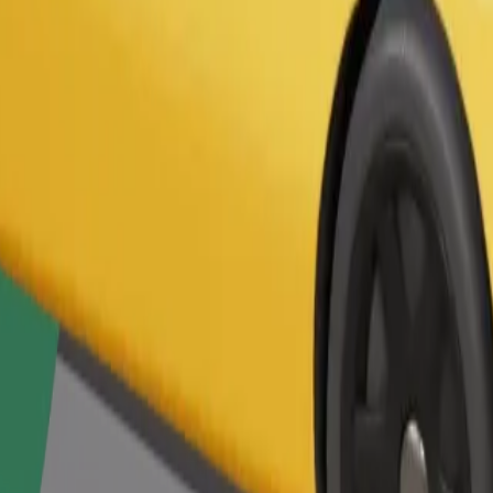
Užsisakyti kelionę