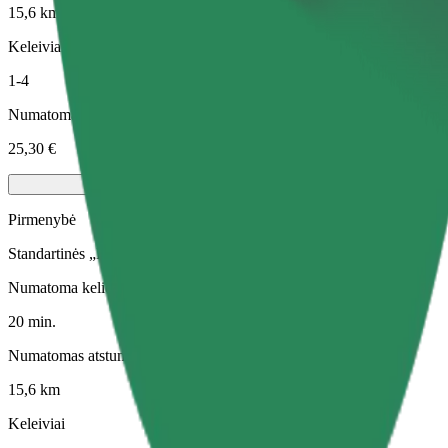
15,6 km
Keleiviai
1-4
Numatoma kaina
25,30 €
Pirmenybė
Standartinės „Bolt“ kelionės su greitesniu paėmimu
Numatoma kelionės trukmė
20 min.
Numatomas atstumas
15,6 km
Keleiviai