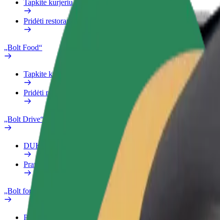
Tapkite kurjeriu (-e)
Pridėti restoraną ar parduotuvę
„Bolt Food“
Tapkite kurjeriu (-e)
Pridėti restoraną ar parduotuvę
„Bolt Drive“
DUK
Pranešti apie automobilį
„Bolt for Business“
Privalumai