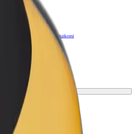
„Bolt for Business“
Atskirų įmonių poreikiams pritaikomi
„Bolt“ produktai ir paslaugos
i.