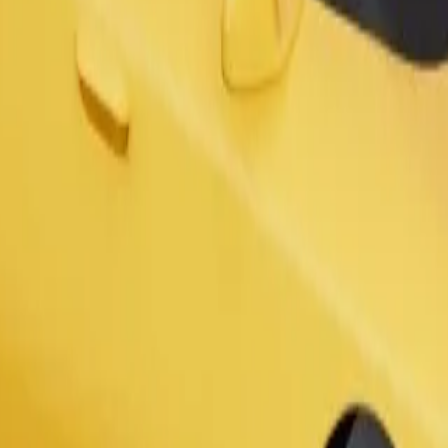
Užsisakyti kelionę