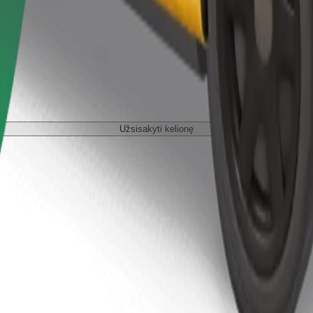
Užsisakyti kelionę