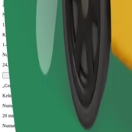
20 min.
Numatomas atstumas
15,6 km
Keleiviai
1-4
Numatoma kaina
24,70 €
„Green“
Kelionės hibridinėmis ir elektra varomomis transporto priemonėmis
Numatoma kelionės trukmė
20 min.
Numatomas atstumas