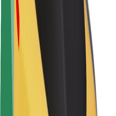
Saugumas
Keleivių saugumas
Vairuotojų saugumas
Paspirtukų saugumas
Saugumo laboratorija
Miestai
Vietovės
Sprendimai miestams
Oro uostai
„Bolt“ įkrovimo stotelės
Pagalba
Keleiviams