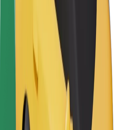
Vairuotojams
Kurjeriams
„Bolt Food“
Automobilių nuomos įmonių savininkams
Restoranams
„Bolt for Business“
Kita
Paslaugų teikėjai
Sąlygos
Slapukai
Saugumas
Automobilis atvyks per kelias minutes!