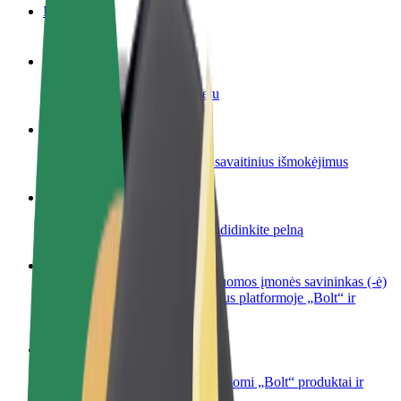
DUK
Tapkite vairuotoju (-a)
Užsidirbkite jums patogiu metu
Tapkite kurjeriu (-e)
Pristatinėkite maistą ir gaukite savaitinius išmokėjimus
Pridėti restoraną ar parduotuvę
Pritraukite daugiau klientų ir padidinkite pelną
Registruotis kaip automobilių nuomos įmonės savininkas (-ė)
Užregistruokite savo automobilius platformoje „Bolt“ ir
padidinkite pajamas
„Bolt for Business“
Atskirų įmonių poreikiams pritaikomi „Bolt“ produktai ir
paslaugos