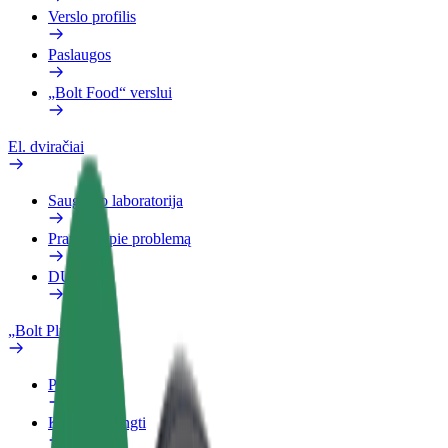
Verslo profilis
Paslaugos
„Bolt Food“ verslui
El. dviračiai
Saugumo laboratorija
Pranešti apie problemą
DUK
„Bolt Plus“
Privalumai
Kaip prisijungti