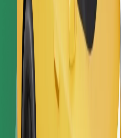
Atsisiųsti programėlę „Bolt“
Raskite savo mėgstamą maistą!
Atsisiųsti programėlę „Bolt Food“