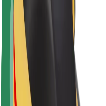
Karjera
Apie „Bolt“
„Bolt“ tvarumo politika
Projektas „Zero“
Tinklaraštis
Naujienų centras
Prekių ženklo gairės
Misija
Investuotojams
Vadovybė
Prekės ženklas
Žiniasklaidai
„Urban Fund“