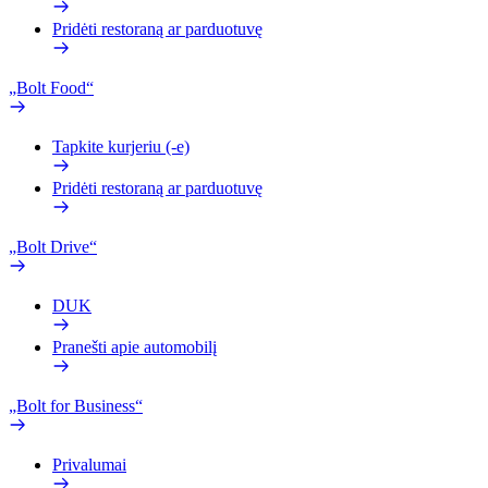
Pridėti restoraną ar parduotuvę
„Bolt Food“
Tapkite kurjeriu (-e)
Pridėti restoraną ar parduotuvę
„Bolt Drive“
DUK
Pranešti apie automobilį
„Bolt for Business“
Privalumai