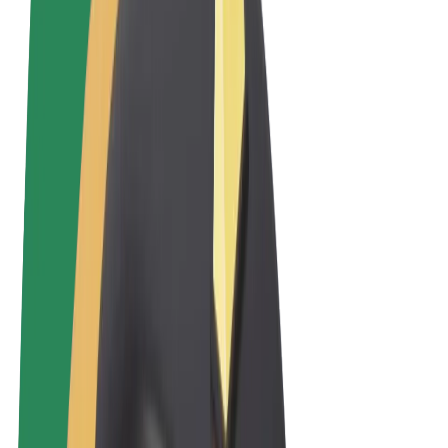
Sąlygos
Privatumas
Slapukai
© 2026 Bolt Technology OÜ
Paslaugos
Kelionės
Paspirtukai
„Bolt Market“
„Bolt Food“
„Bolt Drive“