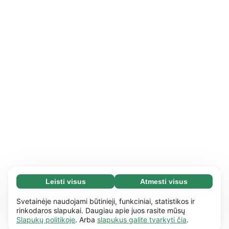
Leisti visus
Atmesti visus
Būtini slapukai (65)
Būtini slapukai reikalingi tam, kad mūsų
Daugiau informacijos
Svetainėje naudojami būtinieji, funkciniai, statistikos ir
svetaine būtų įmanoma naudotis ir joje atlikti
rinkodaros slapukai. Daugiau apie juos rasite mūsų
Slapukų politikoje
. Arba
slapukus galite tvarkyti čia
.
pagrindinius veiksmus, pvz., naršyti
Funkciniai slapukai (17)