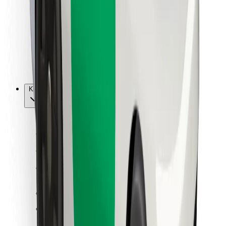
Kurjeriams
„Bolt Food“
Automobilių nuomos įmonių savininkams
Restoranams
„Bolt for Business“
Kita
Paslaugų teikėjai
Sąlygos
Slapukai
Saugumas
Automobilis atvyks per kelias minutes!
Atsisiųsti programėlę „Bolt“