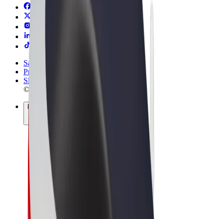
Sąlygos
Privatumas
Slapukai
© 2026 Bolt Technology OÜ
Paslaugos
Kelionės
Paspirtukai
„Bolt Market“
„Bolt Food“
„Bolt Drive“
„Bolt for Business“