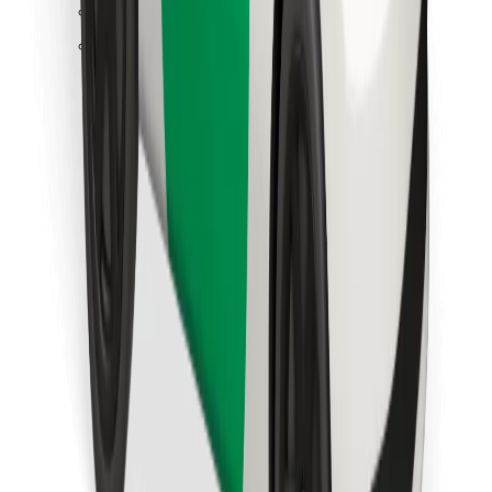
Raskite savo mėgstamą maistą!
Atsisiųsti programėlę „Bolt Food“