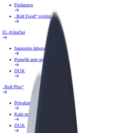
Paslaugos
„Bolt Food“ verslui
El. dviračiai
Saugumo laboratorija
Pranešti apie problemą
DUK
„Bolt Plus“
Privalumai
Kaip prisijungti
DUK