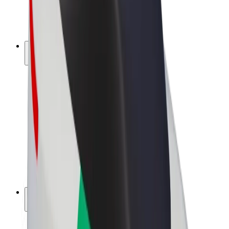
El. dviračiai
„Bolt Plus“
Užsidirbkite su „Bolt“
Vairuotojai
Vairuotojo pajamos
Kurjeriai
Kurjerio pajamos
„Bolt Food“ restoranai ir parduotuvės
Automobilių nuomos parkai
Franšizės
Apie mus
Karjera