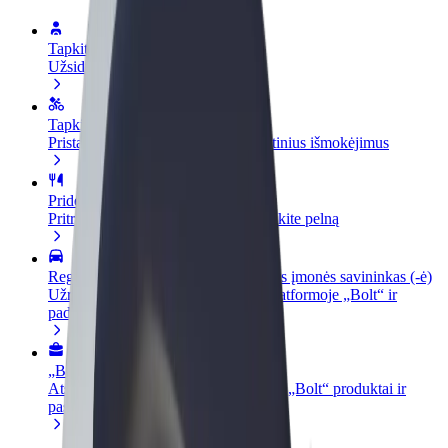
Tapkite vairuotoju (-a)
Užsidirbkite jums patogiu metu
Tapkite kurjeriu (-e)
Pristatinėkite maistą ir gaukite savaitinius išmokėjimus
Pridėti restoraną ar parduotuvę
Pritraukite daugiau klientų ir padidinkite pelną
Registruotis kaip automobilių nuomos įmonės savininkas (-ė)
Užregistruokite savo automobilius platformoje „Bolt“ ir
padidinkite pajamas
„Bolt for Business“
Atskirų įmonių poreikiams pritaikomi „Bolt“ produktai ir
paslaugos