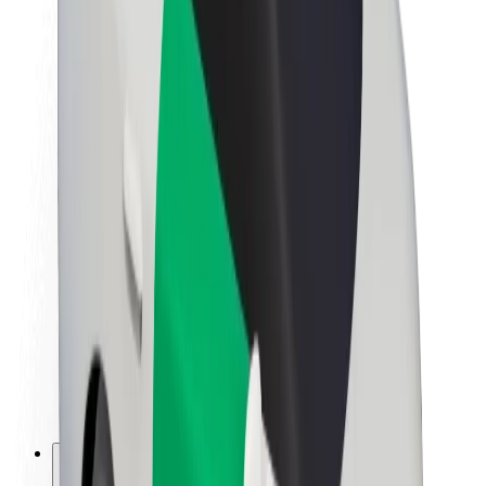
Apie „Bolt“
„Bolt“ tvarumo politika
Projektas „Zero“
Tinklaraštis
Naujienų centras
Prekių ženklo gairės
Misija
Investuotojams
Vadovybė
Prekės ženklas
Žiniasklaidai
„Urban Fund“
Saugumas