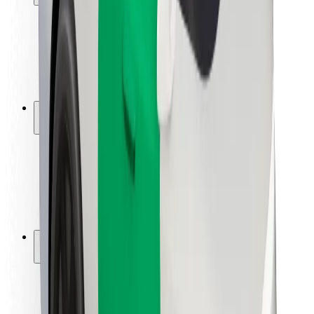
Keleivių saugumas
Vairuotojų saugumas
Paspirtukų saugumas
Saugumo laboratorija
Miestai
Vietovės
Sprendimai miestams
Oro uostai
„Bolt“ įkrovimo stotelės
Pagalba
Keleiviams
Vairuotojams