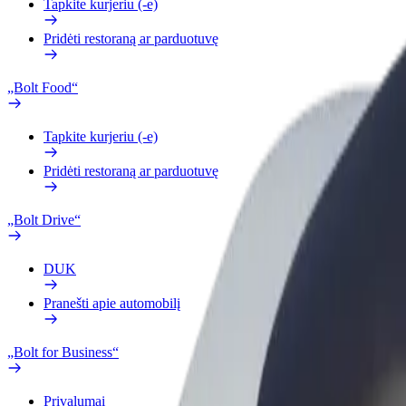
Tapkite kurjeriu (-e)
Pridėti restoraną ar parduotuvę
„Bolt Food“
Tapkite kurjeriu (-e)
Pridėti restoraną ar parduotuvę
„Bolt Drive“
DUK
Pranešti apie automobilį
„Bolt for Business“
Privalumai