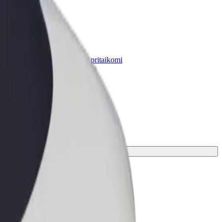
„Bolt for Business“
Atskirų įmonių poreikiams pritaikomi
„Bolt“ produktai ir paslaugos
inkamiausias jūsų kelionei.