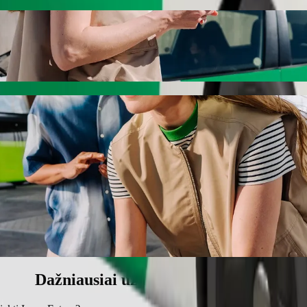
vory Eatery keliaukite su „Bolt“
žėjimo paslaugas. Su „Bolt“ kelionė truks apie 6 min. ir kainuos mažd
& Conference Centre į Ivory Eatery
.
štinimas vaikui.
ms.
o priemonių, pritaikytų vežimėliui (Pritaikyta vežimėliui).
ilį – kainuos mažiau.
Dažniausiai užduodami klausimai