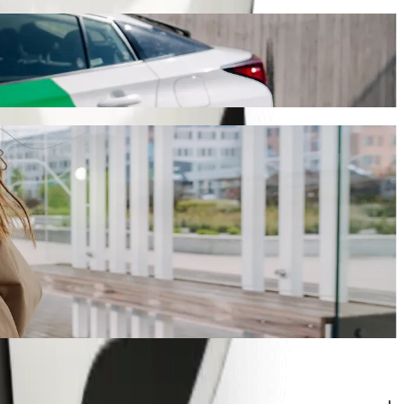
aug 38,50 ZAR ZAR. Kad ir kokia proga bebūtų, rasime jums