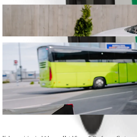
Nuo Hotel Savoy & Conference Centre iki I
Norite pasiekti Ivory Eatery už geresnę kainą? Rinkitės „Bolt“ pavė
tinkamiausią transporto priemonę.
Atsisiųsti programėlę „Bolt“
„Bolt“ paslaugos kelionei iš Hotel Savoy 
Daug bagažo? Rinkitės „XL“ kategoriją – joje telpa iki 6 keleivių.
Norite atvykti stilingai? Išbandykite „Bolt“ premium automobilius
Keliausite su vaikais? Išsikvieskite automobilį, kuriame bus paauk
Keliausite su augintiniais? Išbandykite keliones, skirtas augintinia
Reikia papildomos pagalbos? Kategorijoje „Assist“ rasite transport
Nebrangios kelionės? Rinkitės kompaktišką „Bolt Basic“ automob
Atsisiųsti programėlę „Bolt“