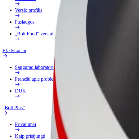
Verslo profilis
Paslaugos
„Bolt Food“ verslui
El. dviračiai
Saugumo laboratorija
Pranešti apie problemą
DUK
„Bolt Plus“
Privalumai
Kaip prisijungti