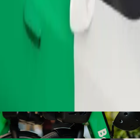
Užsisakyti kelionę