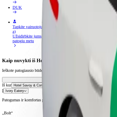
DUK
Tapkite vairuotoju (-
Tapkite kurjeriu (-e)
Pridėti
a)
Pristatinėkite maistą ir gaukite
parduo
Užsidirbkite jums
savaitinius išmokėjimus
Pritrau
patogiu metu
padidin
Kaip nuvykti iš Hotel Savoy & Conference Centre į Iv
Ieškote patogiausio būdo nukeliauti iš Hotel Savoy & Conference Centre
Iš kur
Hotel Savoy & Conference Centre
Į
Ivory Eatery
Patogumas ir komfortas pasiekiami vos keliais spustelėjimais!
„Bolt“