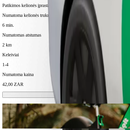
Patikimos kelionės įprastais vidutinio dydžio automobiliais
Numatoma kelionės trukmė
6 min.
Numatomas atstumas
2 km
Keleiviai
1-4
Numatoma kaina
42,00 ZAR
Paspirtukai ir el. dviračiai
Mieste keliaukite paspirtuku arba el. dviračiu
Atsisiųsti programėlę „Bolt“