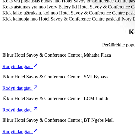
Koks yra pigiausias būdas nuo Hotel Savoy & Conference Centre pasi
Pasirinkdami kategoriją Go Hatch, nuo Hotel Savoy & Conference Ce
Koks atstumas yra nuo Ivory Eatery iki Hotel Savoy & Conference C
Nuo Hotel Savoy & Conference Centre iki Ivory Eatery yra maždaug
Kiek laiko užtruksiu, kol nuo Hotel Savoy & Conference Centre pasie
Pasirinkdami kategoriją Go Hatch, nuo Hotel Savoy & Conference Cen
Kiek kainuoja nuo Hotel Savoy & Conference Centre pasiekti Ivory 
Pasirinkdami kategoriją Go Hatch, už kelionę nuo Hotel Savoy & C
K
Peržiūrėkite popu
Iš kur
Hotel Savoy & Conference Centre
į
Mthatha Plaza
Rodyti daugiau
Iš kur
Hotel Savoy & Conference Centre
į
SMJ Bypass
Rodyti daugiau
Iš kur
Hotel Savoy & Conference Centre
į
LCM Ludidi
Rodyti daugiau
Iš kur
Hotel Savoy & Conference Centre
į
BT Ngebs Mall
Rodyti daugiau