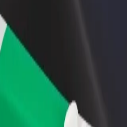
 restoraną ar
Registruotis kaip automobilių nuomos įmonės
tuvę
savininkas (-ė)
kite daugiau klientų ir
Užregistruokite savo automobilius platformoje
kite pelną
„Bolt“ ir padidinkite pajamas
ory Eatery | „Bolt“
 į Ivory Eatery? Peržiūrėkite mūsų teikiamas paslaugas ir išsirinkite t
Atsisiųsti programėlę