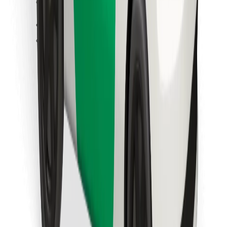
Atsisiųsti programėlę „Bolt“
Raskite savo mėgstamą maistą!
Atsisiųsti programėlę „Bolt Food“