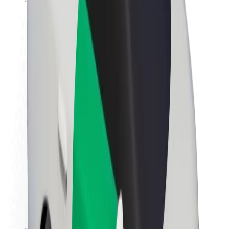
Karjera
Apie „Bolt“
„Bolt“ tvarumo politika
Projektas „Zero“
Tinklaraštis
Naujienų centras
Prekių ženklo gairės
Misija
Investuotojams
Vadovybė
Prekės ženklas
Žiniasklaidai
„Urban Fund“