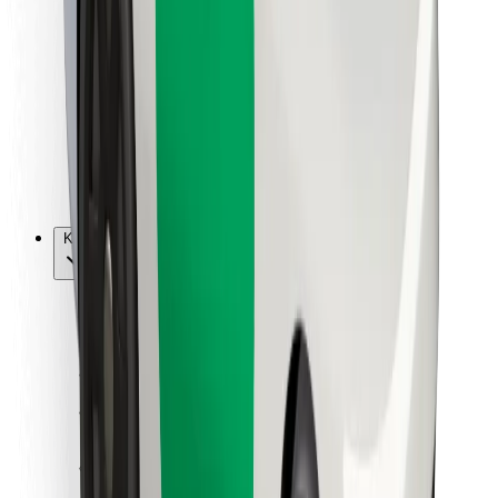
Vairuotojams
Kurjeriams
„Bolt Food“
Automobilių nuomos įmonių savininkams
Restoranams
„Bolt for Business“
Kita
Paslaugų teikėjai
Sąlygos
Slapukai
Saugumas
Automobilis atvyks per kelias minutes!