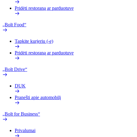
Pridėti restoraną ar parduotuvę
„Bolt Food“
Tapkite kurjeriu (-e)
Pridėti restoraną ar parduotuvę
„Bolt Drive“
DUK
Pranešti apie automobilį
„Bolt for Business“
Privalumai