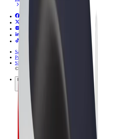
Sąlygos
Privatumas
Slapukai
© 2026 Bolt Technology OÜ
Paslaugos
Kelionės
Paspirtukai
„Bolt Market“
„Bolt Food“
„Bolt Drive“