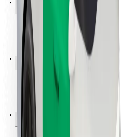
Saugumas
Keleivių saugumas
Vairuotojų saugumas
Paspirtukų saugumas
Saugumo laboratorija
Miestai
Vietovės
Sprendimai miestams
Oro uostai
„Bolt“ įkrovimo stotelės
Pagalba
Keleiviams