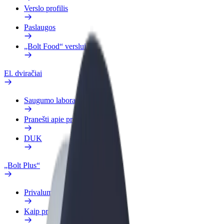
Verslo profilis
Paslaugos
„Bolt Food“ verslui
El. dviračiai
Saugumo laboratorija
Pranešti apie problemą
DUK
„Bolt Plus“
Privalumai
Kaip prisijungti