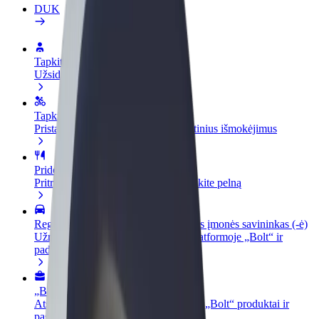
DUK
Tapkite vairuotoju (-a)
Užsidirbkite jums patogiu metu
Tapkite kurjeriu (-e)
Pristatinėkite maistą ir gaukite savaitinius išmokėjimus
Pridėti restoraną ar parduotuvę
Pritraukite daugiau klientų ir padidinkite pelną
Registruotis kaip automobilių nuomos įmonės savininkas (-ė)
Užregistruokite savo automobilius platformoje „Bolt“ ir
padidinkite pajamas
„Bolt for Business“
Atskirų įmonių poreikiams pritaikomi „Bolt“ produktai ir
paslaugos