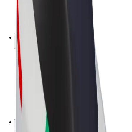
„Bolt for Business“
El. dviračiai
„Bolt Plus“
Užsidirbkite su „Bolt“
Vairuotojai
Vairuotojo pajamos
Kurjeriai
Kurjerio pajamos
„Bolt Food“ restoranai ir parduotuvės
Automobilių nuomos parkai
Franšizės
Apie mus