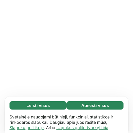
Leisti visus
Atmesti visus
Būtini slapukai (65)
Būtini slapukai reikalingi tam, kad mūsų
Daugiau informacijos
Svetainėje naudojami būtinieji, funkciniai, statistikos ir
svetaine būtų įmanoma naudotis ir joje atlikti
rinkodaros slapukai. Daugiau apie juos rasite mūsų
Slapukų politikoje
. Arba
slapukus galite tvarkyti čia
.
pagrindinius veiksmus, pvz., naršyti
Funkciniai slapukai (17)