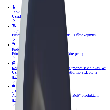
Tapkite vairuotoju (-a)
Užsidirbkite jums patogiu metu
Tapkite kurjeriu (-e)
Pristatinėkite maistą ir gaukite savaitinius išmokėjimus
Pridėti restoraną ar parduotuvę
Pritraukite daugiau klientų ir padidinkite pelną
Registruotis kaip automobilių nuomos įmonės savininkas (-ė)
Užregistruokite savo automobilius platformoje „Bolt“ ir
padidinkite pajamas
„Bolt for Business“
Atskirų įmonių poreikiams pritaikomi „Bolt“ produktai ir
paslaugos