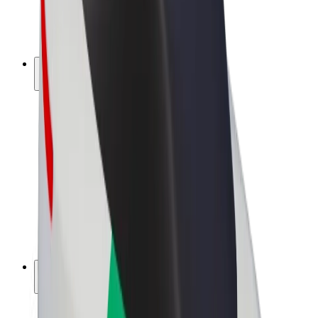
El. dviračiai
„Bolt Plus“
Užsidirbkite su „Bolt“
Vairuotojai
Vairuotojo pajamos
Kurjeriai
Kurjerio pajamos
„Bolt Food“ restoranai ir parduotuvės
Automobilių nuomos parkai
Franšizės
Apie mus
Karjera