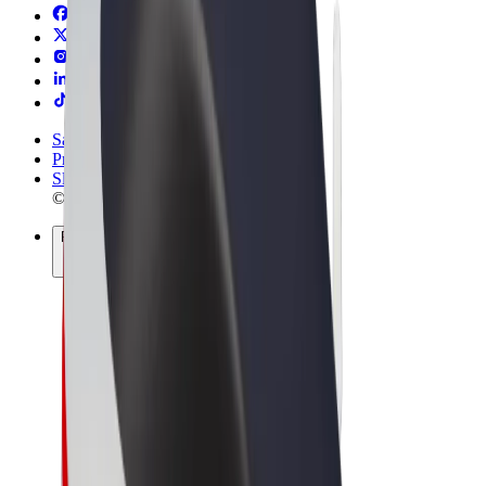
Sąlygos
Privatumas
Slapukai
© 2026 Bolt Technology OÜ
Paslaugos
Kelionės
Paspirtukai
„Bolt Market“
„Bolt Food“
„Bolt Drive“
„Bolt for Business“