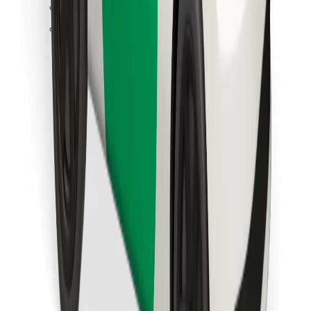
Raskite savo mėgstamą maistą!
Atsisiųsti programėlę „Bolt Food“