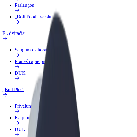
Paslaugos
„Bolt Food“ verslui
El. dviračiai
Saugumo laboratorija
Pranešti apie problemą
DUK
„Bolt Plus“
Privalumai
Kaip prisijungti
DUK