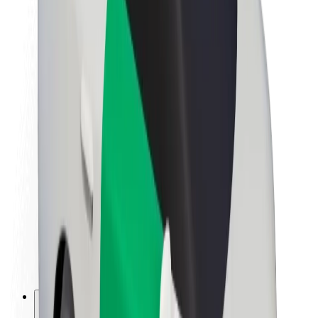
Apie „Bolt“
„Bolt“ tvarumo politika
Projektas „Zero“
Tinklaraštis
Naujienų centras
Prekių ženklo gairės
Misija
Investuotojams
Vadovybė
Prekės ženklas
Žiniasklaidai
„Urban Fund“
Saugumas