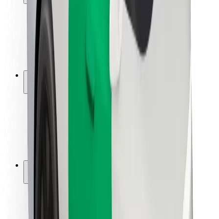
Keleivių saugumas
Vairuotojų saugumas
Paspirtukų saugumas
Saugumo laboratorija
Miestai
Vietovės
Sprendimai miestams
Oro uostai
„Bolt“ įkrovimo stotelės
Pagalba
Keleiviams
Vairuotojams