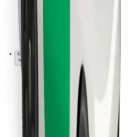
Kurjeriams
„Bolt Food“
Automobilių nuomos įmonių savininkams
Restoranams
„Bolt for Business“
Kita
Paslaugų teikėjai
Sąlygos
Slapukai
Saugumas
Automobilis atvyks per kelias minutes!
Atsisiųsti programėlę „Bolt“