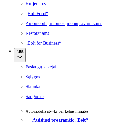
Kurjeriams
„Bolt Food“
Automobilių nuomos įmonių savininkams
Restoranams
„Bolt for Business“
Kita
Paslaugų teikėjai
Sąlygos
Slapukai
Saugumas
Automobilis atvyks per kelias minutes!
Atsisiųsti programėlę „Bolt“