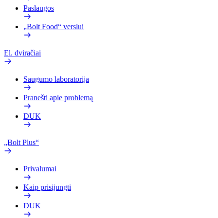
Paslaugos
„Bolt Food“ verslui
El. dviračiai
Saugumo laboratorija
Pranešti apie problemą
DUK
„Bolt Plus“
Privalumai
Kaip prisijungti
DUK