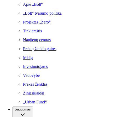
Apie „Bolt“
„Bolt“ tvarumo politika
Projektas „Zero“
Tinklaraštis
Naujienų centras
Prekių ženklo gairės
Misija
Investuotojams
Vadovybė
Prekės ženklas
Žiniasklaidai
„Urban Fund“
Saugumas