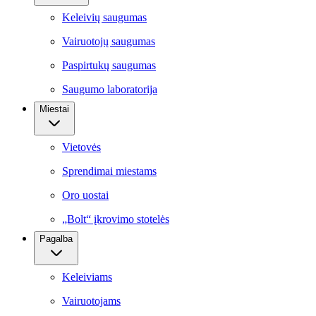
Keleivių saugumas
Vairuotojų saugumas
Paspirtukų saugumas
Saugumo laboratorija
Miestai
Vietovės
Sprendimai miestams
Oro uostai
„Bolt“ įkrovimo stotelės
Pagalba
Keleiviams
Vairuotojams