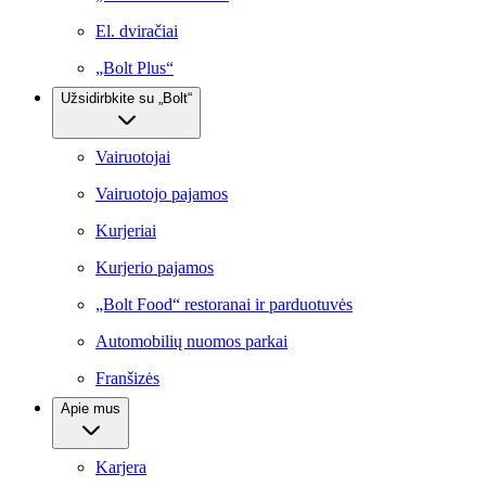
El. dviračiai
„Bolt Plus“
Užsidirbkite su „Bolt“
Vairuotojai
Vairuotojo pajamos
Kurjeriai
Kurjerio pajamos
„Bolt Food“ restoranai ir parduotuvės
Automobilių nuomos parkai
Franšizės
Apie mus
Karjera