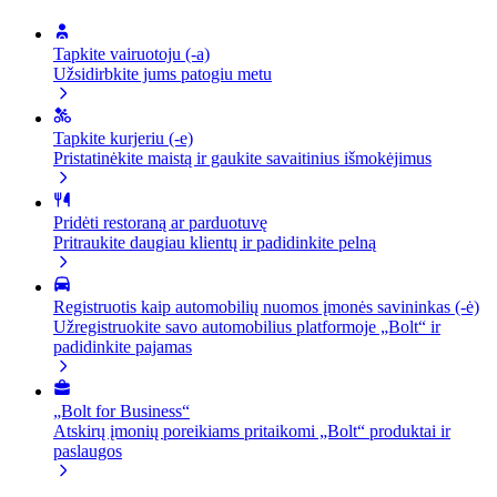
Tapkite vairuotoju (-a)
Užsidirbkite jums patogiu metu
Tapkite kurjeriu (-e)
Pristatinėkite maistą ir gaukite savaitinius išmokėjimus
Pridėti restoraną ar parduotuvę
Pritraukite daugiau klientų ir padidinkite pelną
Registruotis kaip automobilių nuomos įmonės savininkas (-ė)
Užregistruokite savo automobilius platformoje „Bolt“ ir
padidinkite pajamas
„Bolt for Business“
Atskirų įmonių poreikiams pritaikomi „Bolt“ produktai ir
paslaugos