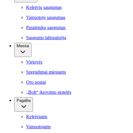
Keleivių saugumas
Vairuotojų saugumas
Paspirtukų saugumas
Saugumo laboratorija
Miestai
Vietovės
Sprendimai miestams
Oro uostai
„Bolt“ įkrovimo stotelės
Pagalba
Keleiviams
Vairuotojams