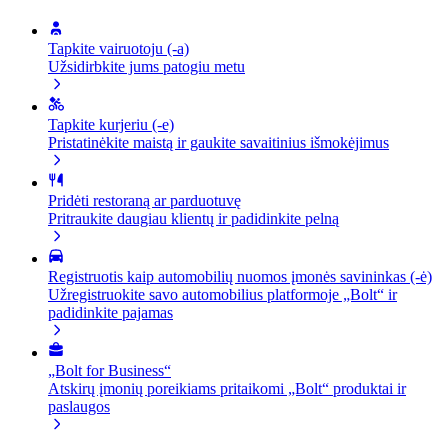
Tapkite vairuotoju (-a)
Užsidirbkite jums patogiu metu
Tapkite kurjeriu (-e)
Pristatinėkite maistą ir gaukite savaitinius išmokėjimus
Pridėti restoraną ar parduotuvę
Pritraukite daugiau klientų ir padidinkite pelną
Registruotis kaip automobilių nuomos įmonės savininkas (-ė)
Užregistruokite savo automobilius platformoje „Bolt“ ir
padidinkite pajamas
„Bolt for Business“
Atskirų įmonių poreikiams pritaikomi „Bolt“ produktai ir
paslaugos