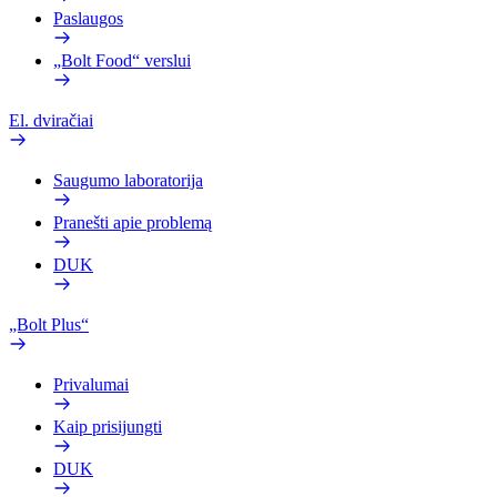
Paslaugos
„Bolt Food“ verslui
El. dviračiai
Saugumo laboratorija
Pranešti apie problemą
DUK
„Bolt Plus“
Privalumai
Kaip prisijungti
DUK