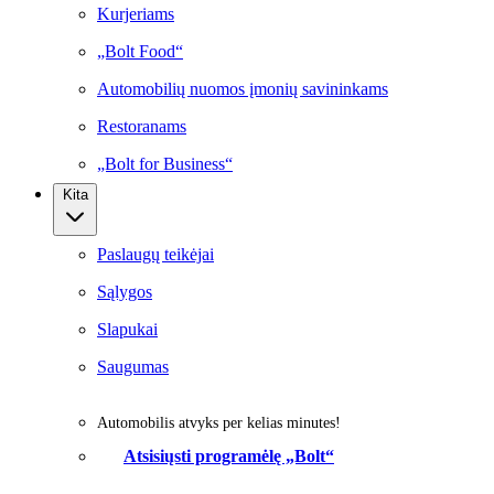
Kurjeriams
„Bolt Food“
Automobilių nuomos įmonių savininkams
Restoranams
„Bolt for Business“
Kita
Paslaugų teikėjai
Sąlygos
Slapukai
Saugumas
Automobilis atvyks per kelias minutes!
Atsisiųsti programėlę „Bolt“