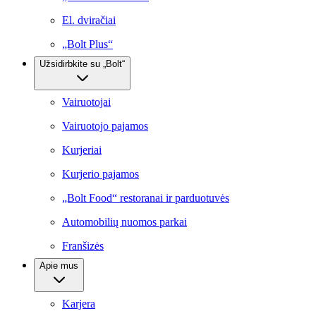
El. dviračiai
„Bolt Plus“
Užsidirbkite su „Bolt“
Vairuotojai
Vairuotojo pajamos
Kurjeriai
Kurjerio pajamos
„Bolt Food“ restoranai ir parduotuvės
Automobilių nuomos parkai
Franšizės
Apie mus
Karjera