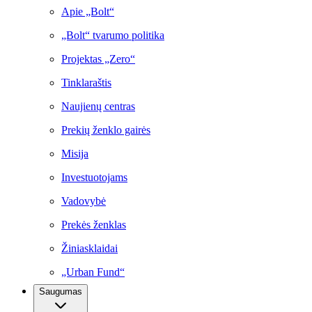
Apie „Bolt“
„Bolt“ tvarumo politika
Projektas „Zero“
Tinklaraštis
Naujienų centras
Prekių ženklo gairės
Misija
Investuotojams
Vadovybė
Prekės ženklas
Žiniasklaidai
„Urban Fund“
Saugumas