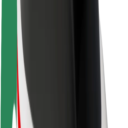
Karjera
Apie „Bolt“
„Bolt“ tvarumo politika
Projektas „Zero“
Tinklaraštis
Naujienų centras
Prekių ženklo gairės
Misija
Investuotojams
Vadovybė
Prekės ženklas
Žiniasklaidai
„Urban Fund“