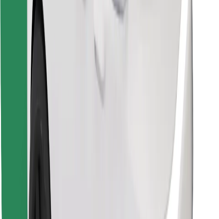
Atsisiųsti programėlę „Bolt“
Raskite savo mėgstamą maistą!
Atsisiųsti programėlę „Bolt Food“