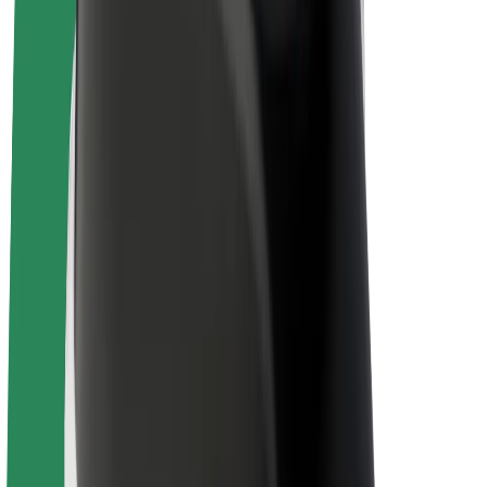
„Bolt for Business“
El. dviračiai
„Bolt Plus“
Užsidirbkite su „Bolt“
Vairuotojai
Vairuotojo pajamos
Kurjeriai
Kurjerio pajamos
„Bolt Food“ restoranai ir parduotuvės
Automobilių nuomos parkai
Franšizės
Apie mus