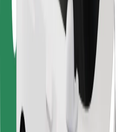
Vairuotojams
Kurjeriams
„Bolt Food“
Automobilių nuomos įmonių savininkams
Restoranams
„Bolt for Business“
Kita
Paslaugų teikėjai
Sąlygos
Slapukai
Saugumas
Automobilis atvyks per kelias minutes!