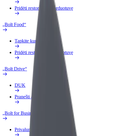
Pridėti restoraną ar parduotuvę
„Bolt Food“
Tapkite kurjeriu (-e)
Pridėti restoraną ar parduotuvę
„Bolt Drive“
DUK
Pranešti apie automobilį
„Bolt for Business“
Privalumai