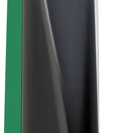
Sąlygos
Privatumas
Slapukai
© 2026 Bolt Technology OÜ
Paslaugos
Kelionės
Paspirtukai
„Bolt Market“
„Bolt Food“
„Bolt Drive“