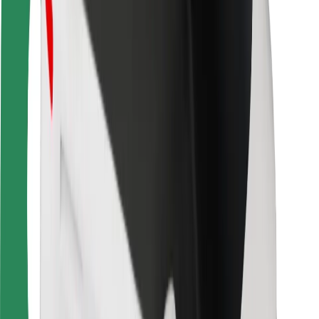
Saugumas
Keleivių saugumas
Vairuotojų saugumas
Paspirtukų saugumas
Saugumo laboratorija
Miestai
Vietovės
Sprendimai miestams
Oro uostai
„Bolt“ įkrovimo stotelės
Pagalba
Keleiviams