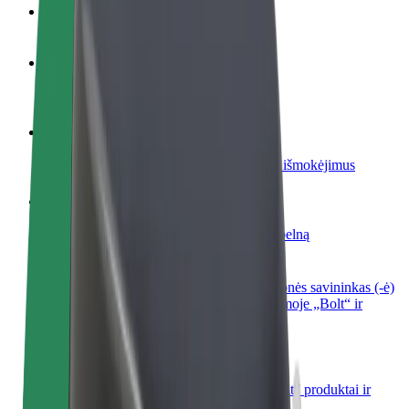
DUK
Tapkite vairuotoju (-a)
Užsidirbkite jums patogiu metu
Tapkite kurjeriu (-e)
Pristatinėkite maistą ir gaukite savaitinius išmokėjimus
Pridėti restoraną ar parduotuvę
Pritraukite daugiau klientų ir padidinkite pelną
Registruotis kaip automobilių nuomos įmonės savininkas (-ė)
Užregistruokite savo automobilius platformoje „Bolt“ ir
padidinkite pajamas
„Bolt for Business“
Atskirų įmonių poreikiams pritaikomi „Bolt“ produktai ir
paslaugos