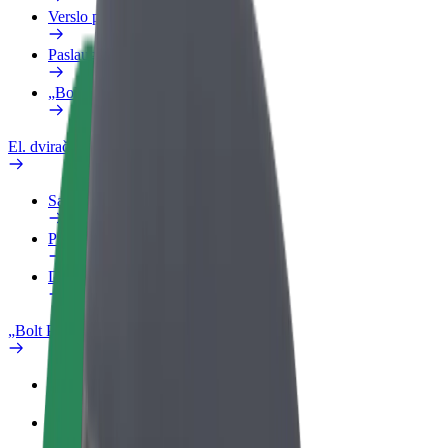
Verslo profilis
Paslaugos
„Bolt Food“ verslui
El. dviračiai
Saugumo laboratorija
Pranešti apie problemą
DUK
„Bolt Plus“
Privalumai
Kaip prisijungti