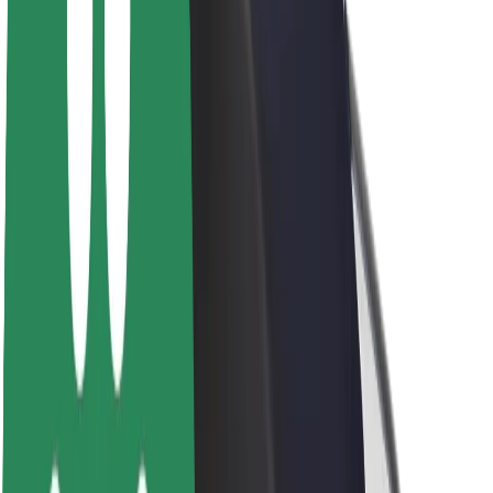
Karjera
Apie „Bolt“
„Bolt“ tvarumo politika
Projektas „Zero“
Tinklaraštis
Naujienų centras
Prekių ženklo gairės
Misija
Investuotojams
Vadovybė
Prekės ženklas
Žiniasklaidai
„Urban Fund“