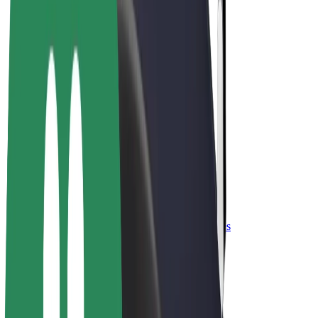
„Bolt for Business“
El. dviračiai
„Bolt Plus“
Užsidirbkite su „Bolt“
Vairuotojai
Vairuotojo pajamos
Kurjeriai
Kurjerio pajamos
„Bolt Food“ restoranai ir parduotuvės
Automobilių nuomos parkai
Franšizės
Apie mus