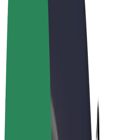
Sąlygos
Privatumas
Slapukai
© 2026 Bolt Technology OÜ
Paslaugos
Kelionės
Paspirtukai
„Bolt Market“
„Bolt Food“
„Bolt Drive“