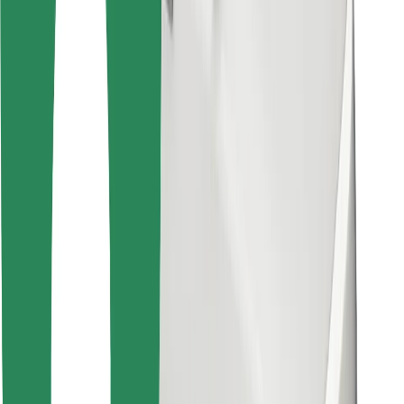
Atsisiųsti programėlę „Bolt“
Raskite savo mėgstamą maistą!
Atsisiųsti programėlę „Bolt Food“