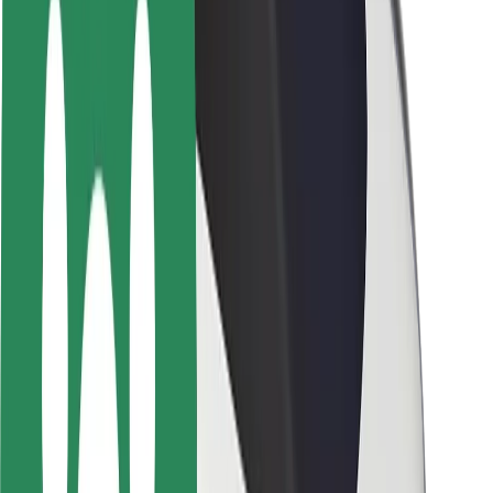
Saugumas
Keleivių saugumas
Vairuotojų saugumas
Paspirtukų saugumas
Saugumo laboratorija
Miestai
Vietovės
Sprendimai miestams
Oro uostai
„Bolt“ įkrovimo stotelės
Pagalba
Keleiviams