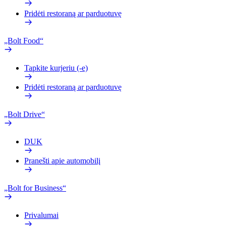
Pridėti restoraną ar parduotuvę
„Bolt Food“
Tapkite kurjeriu (-e)
Pridėti restoraną ar parduotuvę
„Bolt Drive“
DUK
Pranešti apie automobilį
„Bolt for Business“
Privalumai