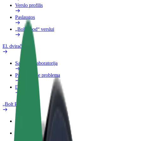
Verslo profilis
Paslaugos
„Bolt Food“ verslui
El. dviračiai
Saugumo laboratorija
Pranešti apie problemą
DUK
„Bolt Plus“
Privalumai
Kaip prisijungti