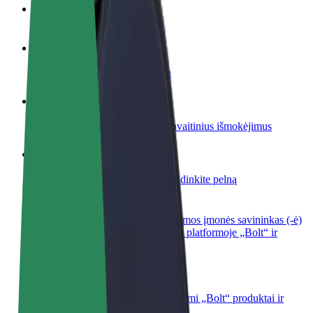
DUK
Tapkite vairuotoju (-a)
Užsidirbkite jums patogiu metu
Tapkite kurjeriu (-e)
Pristatinėkite maistą ir gaukite savaitinius išmokėjimus
Pridėti restoraną ar parduotuvę
Pritraukite daugiau klientų ir padidinkite pelną
Registruotis kaip automobilių nuomos įmonės savininkas (-ė)
Užregistruokite savo automobilius platformoje „Bolt“ ir
padidinkite pajamas
„Bolt for Business“
Atskirų įmonių poreikiams pritaikomi „Bolt“ produktai ir
paslaugos