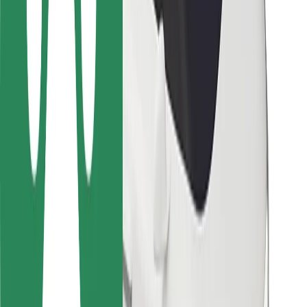
Vairuotojams
Kurjeriams
„Bolt Food“
Automobilių nuomos įmonių savininkams
Restoranams
„Bolt for Business“
Kita
Paslaugų teikėjai
Sąlygos
Slapukai
Saugumas
Automobilis atvyks per kelias minutes!