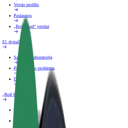
Verslo profilis
Paslaugos
„Bolt Food“ verslui
El. dviračiai
Saugumo laboratorija
Pranešti apie problemą
DUK
„Bolt Plus“
Privalumai
Kaip prisijungti