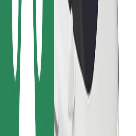
Vairuotojams
Kurjeriams
„Bolt Food“
Automobilių nuomos įmonių savininkams
Restoranams
„Bolt for Business“
Kita
Paslaugų teikėjai
Sąlygos
Slapukai
Saugumas
Automobilis atvyks per kelias minutes!