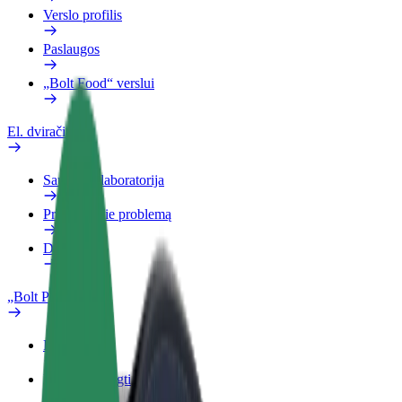
Verslo profilis
Paslaugos
„Bolt Food“ verslui
El. dviračiai
Saugumo laboratorija
Pranešti apie problemą
DUK
„Bolt Plus“
Privalumai
Kaip prisijungti