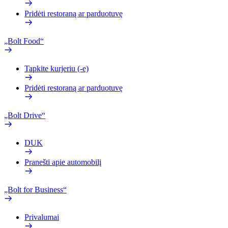
Pridėti restoraną ar parduotuvę
„Bolt Food“
Tapkite kurjeriu (-e)
Pridėti restoraną ar parduotuvę
„Bolt Drive“
DUK
Pranešti apie automobilį
„Bolt for Business“
Privalumai