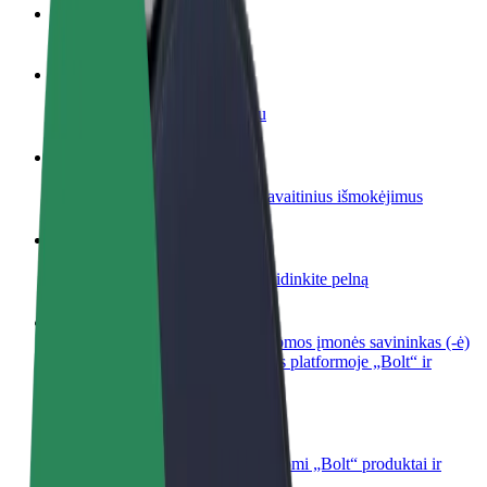
DUK
Tapkite vairuotoju (-a)
Užsidirbkite jums patogiu metu
Tapkite kurjeriu (-e)
Pristatinėkite maistą ir gaukite savaitinius išmokėjimus
Pridėti restoraną ar parduotuvę
Pritraukite daugiau klientų ir padidinkite pelną
Registruotis kaip automobilių nuomos įmonės savininkas (-ė)
Užregistruokite savo automobilius platformoje „Bolt“ ir
padidinkite pajamas
„Bolt for Business“
Atskirų įmonių poreikiams pritaikomi „Bolt“ produktai ir
paslaugos