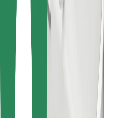
Atsisiųsti programėlę „Bolt“
Raskite savo mėgstamą maistą!
Atsisiųsti programėlę „Bolt Food“