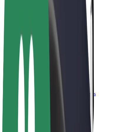
„Bolt for Business“
El. dviračiai
„Bolt Plus“
Užsidirbkite su „Bolt“
Vairuotojai
Vairuotojo pajamos
Kurjeriai
Kurjerio pajamos
„Bolt Food“ restoranai ir parduotuvės
Automobilių nuomos parkai
Franšizės
Apie mus