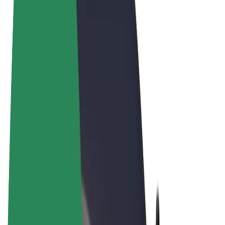
Sąlygos
Privatumas
Slapukai
© 2026 Bolt Technology OÜ
Paslaugos
Kelionės
Paspirtukai
„Bolt Market“
„Bolt Food“
„Bolt Drive“