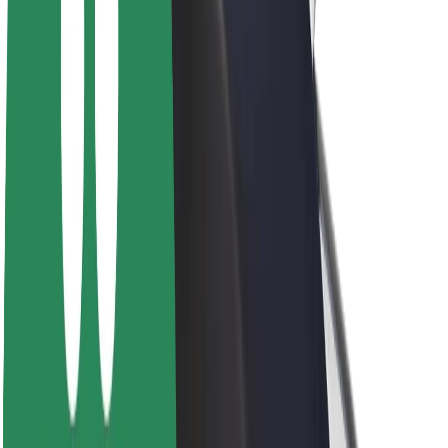
Karjera
Apie „Bolt“
„Bolt“ tvarumo politika
Projektas „Zero“
Tinklaraštis
Naujienų centras
Prekių ženklo gairės
Misija
Investuotojams
Vadovybė
Prekės ženklas
Žiniasklaidai
„Urban Fund“