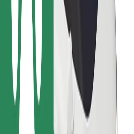
Vairuotojams
Kurjeriams
„Bolt Food“
Automobilių nuomos įmonių savininkams
Restoranams
„Bolt for Business“
Kita
Paslaugų teikėjai
Sąlygos
Slapukai
Saugumas
Automobilis atvyks per kelias minutes!