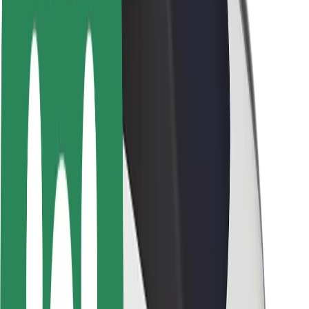
Saugumas
Keleivių saugumas
Vairuotojų saugumas
Paspirtukų saugumas
Saugumo laboratorija
Miestai
Vietovės
Sprendimai miestams
Oro uostai
„Bolt“ įkrovimo stotelės
Pagalba
Keleiviams