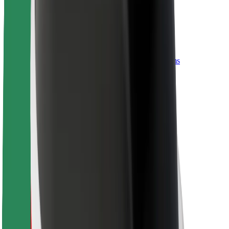
Vairuotojams
Kurjeriams
„Bolt Food“
Automobilių nuomos įmonių savininkams
Restoranams
„Bolt for Business“
Kita
Paslaugų teikėjai
Sąlygos
Slapukai
Saugumas
Automobilis atvyks per kelias minutes!