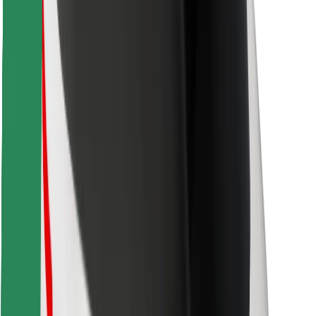
Atsisiųsti programėlę „Bolt“
Raskite savo mėgstamą maistą!
Atsisiųsti programėlę „Bolt Food“