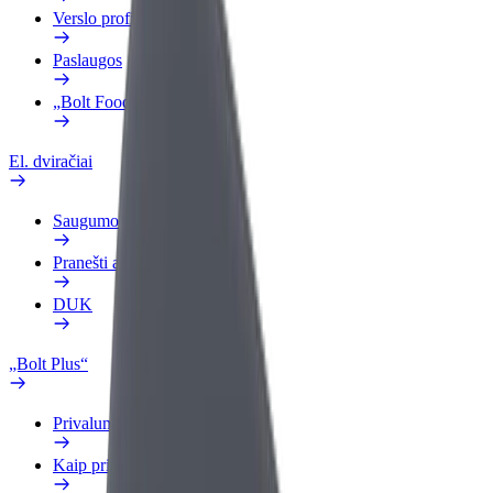
Verslo profilis
Paslaugos
„Bolt Food“ verslui
El. dviračiai
Saugumo laboratorija
Pranešti apie problemą
DUK
„Bolt Plus“
Privalumai
Kaip prisijungti