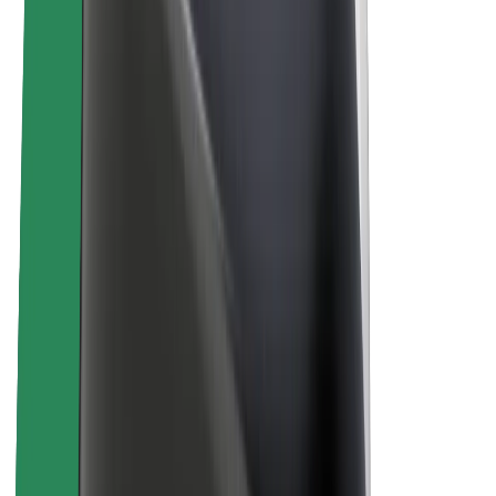
Karjera
Apie „Bolt“
„Bolt“ tvarumo politika
Projektas „Zero“
Tinklaraštis
Naujienų centras
Prekių ženklo gairės
Misija
Investuotojams
Vadovybė
Prekės ženklas
Žiniasklaidai
„Urban Fund“