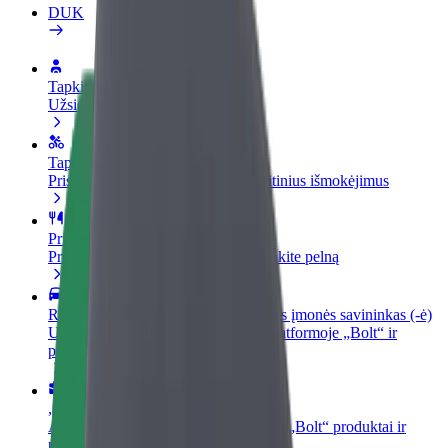
DUK
Tapkite vairuotoju (-a)
Užsidirbkite jums patogiu metu
Tapkite kurjeriu (-e)
Pristatinėkite maistą ir gaukite savaitinius išmokėjimus
Pridėti restoraną ar parduotuvę
Pritraukite daugiau klientų ir padidinkite pelną
Registruotis kaip automobilių nuomos įmonės savininkas (-ė)
Užregistruokite savo automobilius platformoje „Bolt“ ir
padidinkite pajamas
„Bolt for Business“
Atskirų įmonių poreikiams pritaikomi „Bolt“ produktai ir
paslaugos