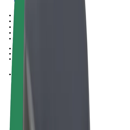
Sąlygos
Privatumas
Slapukai
© 2026 Bolt Technology OÜ
Paslaugos
Kelionės
Paspirtukai
„Bolt Market“
„Bolt Food“
„Bolt Drive“