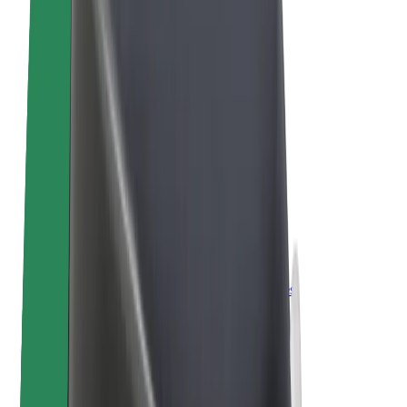
„Bolt for Business“
El. dviračiai
„Bolt Plus“
Užsidirbkite su „Bolt“
Vairuotojai
Vairuotojo pajamos
Kurjeriai
Kurjerio pajamos
„Bolt Food“ restoranai ir parduotuvės
Automobilių nuomos parkai
Franšizės
Apie mus