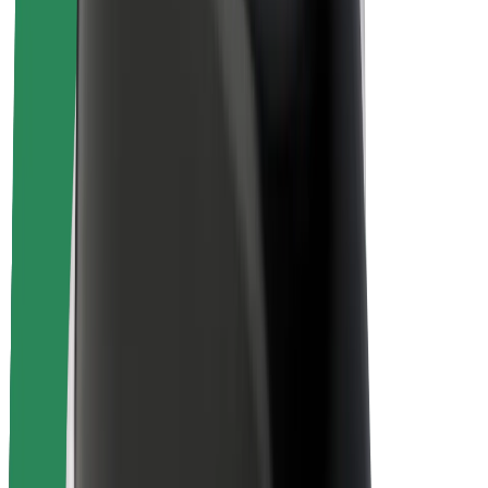
Saugumas
Keleivių saugumas
Vairuotojų saugumas
Paspirtukų saugumas
Saugumo laboratorija
Miestai
Vietovės
Sprendimai miestams
Oro uostai
„Bolt“ įkrovimo stotelės
Pagalba
Keleiviams