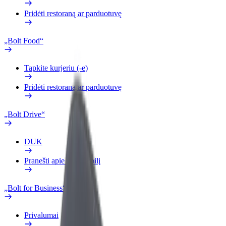
Pridėti restoraną ar parduotuvę
„Bolt Food“
Tapkite kurjeriu (-e)
Pridėti restoraną ar parduotuvę
„Bolt Drive“
DUK
Pranešti apie automobilį
„Bolt for Business“
Privalumai