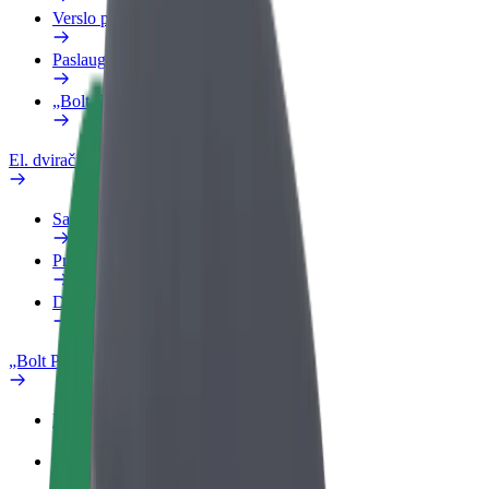
Verslo profilis
Paslaugos
„Bolt Food“ verslui
El. dviračiai
Saugumo laboratorija
Pranešti apie problemą
DUK
„Bolt Plus“
Privalumai
Kaip prisijungti