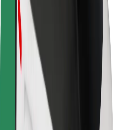
Saugumas
Keleivių saugumas
Vairuotojų saugumas
Paspirtukų saugumas
Saugumo laboratorija
Miestai
Vietovės
Sprendimai miestams
Oro uostai
„Bolt“ įkrovimo stotelės
Pagalba
Keleiviams