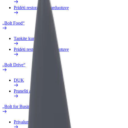
Pridėti restoraną ar parduotuvę
„Bolt Food“
Tapkite kurjeriu (-e)
Pridėti restoraną ar parduotuvę
„Bolt Drive“
DUK
Pranešti apie automobilį
„Bolt for Business“
Privalumai