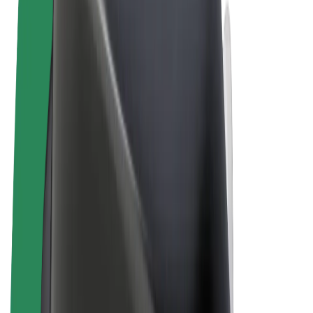
Sąlygos
Privatumas
Slapukai
© 2026 Bolt Technology OÜ
Paslaugos
Kelionės
Paspirtukai
„Bolt Market“
„Bolt Food“
„Bolt Drive“