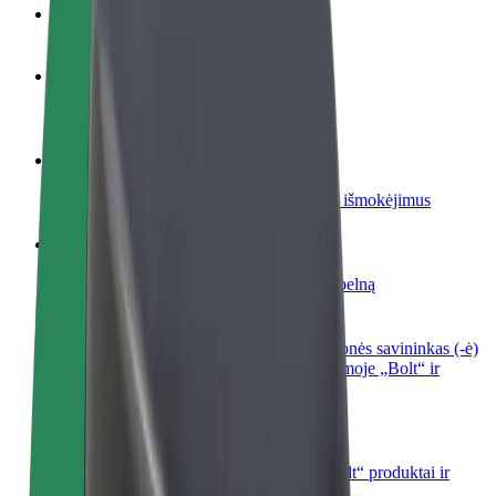
DUK
Tapkite vairuotoju (-a)
Užsidirbkite jums patogiu metu
Tapkite kurjeriu (-e)
Pristatinėkite maistą ir gaukite savaitinius išmokėjimus
Pridėti restoraną ar parduotuvę
Pritraukite daugiau klientų ir padidinkite pelną
Registruotis kaip automobilių nuomos įmonės savininkas (-ė)
Užregistruokite savo automobilius platformoje „Bolt“ ir
padidinkite pajamas
„Bolt for Business“
Atskirų įmonių poreikiams pritaikomi „Bolt“ produktai ir
paslaugos