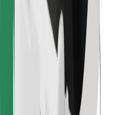
Vairuotojams
Kurjeriams
„Bolt Food“
Automobilių nuomos įmonių savininkams
Restoranams
„Bolt for Business“
Kita
Paslaugų teikėjai
Sąlygos
Slapukai
Saugumas
Automobilis atvyks per kelias minutes!