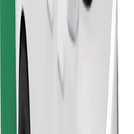
Atsisiųsti programėlę „Bolt“
Raskite savo mėgstamą maistą!
Atsisiųsti programėlę „Bolt Food“