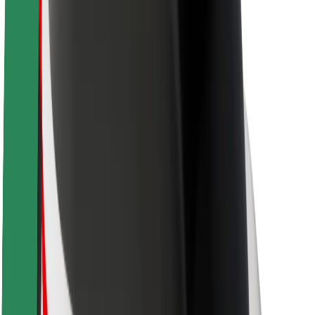
Karjera
Apie „Bolt“
„Bolt“ tvarumo politika
Projektas „Zero“
Tinklaraštis
Naujienų centras
Prekių ženklo gairės
Misija
Investuotojams
Vadovybė
Prekės ženklas
Žiniasklaidai
„Urban Fund“