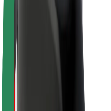
„Bolt for Business“
El. dviračiai
„Bolt Plus“
Užsidirbkite su „Bolt“
Vairuotojai
Vairuotojo pajamos
Kurjeriai
Kurjerio pajamos
„Bolt Food“ restoranai ir parduotuvės
Automobilių nuomos parkai
Franšizės
Apie mus