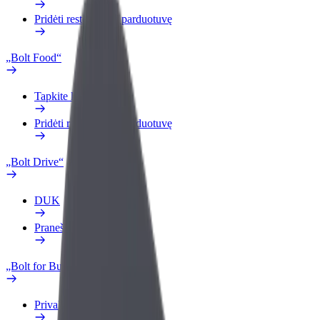
Pridėti restoraną ar parduotuvę
„Bolt Food“
Tapkite kurjeriu (-e)
Pridėti restoraną ar parduotuvę
„Bolt Drive“
DUK
Pranešti apie automobilį
„Bolt for Business“
Privalumai