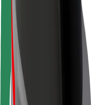
Saugumas
Keleivių saugumas
Vairuotojų saugumas
Paspirtukų saugumas
Saugumo laboratorija
Miestai
Vietovės
Sprendimai miestams
Oro uostai
„Bolt“ įkrovimo stotelės
Pagalba
Keleiviams