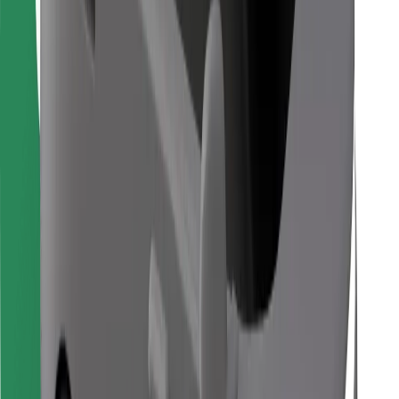
Atsisiųsti programėlę „Bolt“
Raskite savo mėgstamą maistą!
Atsisiųsti programėlę „Bolt Food“