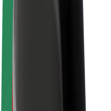
Karjera
Apie „Bolt“
„Bolt“ tvarumo politika
Projektas „Zero“
Tinklaraštis
Naujienų centras
Prekių ženklo gairės
Misija
Investuotojams
Vadovybė
Prekės ženklas
Žiniasklaidai
„Urban Fund“