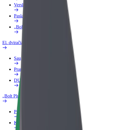
Verslo profilis
Paslaugos
„Bolt Food“ verslui
El. dviračiai
Saugumo laboratorija
Pranešti apie problemą
DUK
„Bolt Plus“
Privalumai
Kaip prisijungti