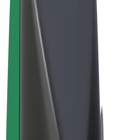
Sąlygos
Privatumas
Slapukai
© 2026 Bolt Technology OÜ
Paslaugos
Kelionės
Paspirtukai
„Bolt Market“
„Bolt Food“
„Bolt Drive“