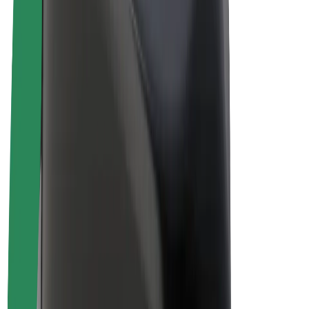
„Bolt for Business“
El. dviračiai
„Bolt Plus“
Užsidirbkite su „Bolt“
Vairuotojai
Vairuotojo pajamos
Kurjeriai
Kurjerio pajamos
„Bolt Food“ restoranai ir parduotuvės
Automobilių nuomos parkai
Franšizės
Apie mus