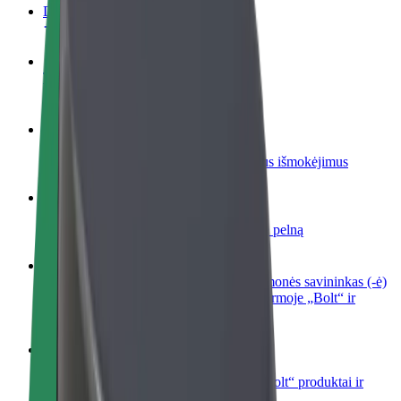
DUK
Tapkite vairuotoju (-a)
Užsidirbkite jums patogiu metu
Tapkite kurjeriu (-e)
Pristatinėkite maistą ir gaukite savaitinius išmokėjimus
Pridėti restoraną ar parduotuvę
Pritraukite daugiau klientų ir padidinkite pelną
Registruotis kaip automobilių nuomos įmonės savininkas (-ė)
Užregistruokite savo automobilius platformoje „Bolt“ ir
padidinkite pajamas
„Bolt for Business“
Atskirų įmonių poreikiams pritaikomi „Bolt“ produktai ir
paslaugos