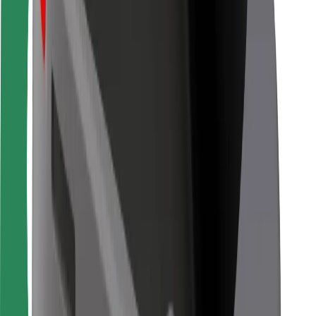
Vairuotojams
Kurjeriams
„Bolt Food“
Automobilių nuomos įmonių savininkams
Restoranams
„Bolt for Business“
Kita
Paslaugų teikėjai
Sąlygos
Slapukai
Saugumas
Automobilis atvyks per kelias minutes!