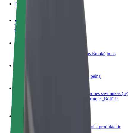
DUK
Tapkite vairuotoju (-a)
Užsidirbkite jums patogiu metu
Tapkite kurjeriu (-e)
Pristatinėkite maistą ir gaukite savaitinius išmokėjimus
Pridėti restoraną ar parduotuvę
Pritraukite daugiau klientų ir padidinkite pelną
Registruotis kaip automobilių nuomos įmonės savininkas (-ė)
Užregistruokite savo automobilius platformoje „Bolt“ ir
padidinkite pajamas
„Bolt for Business“
Atskirų įmonių poreikiams pritaikomi „Bolt“ produktai ir
paslaugos