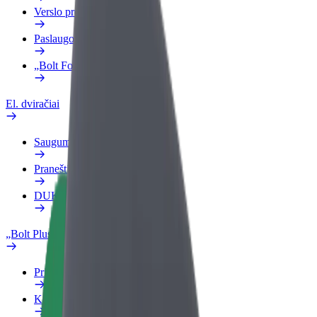
Verslo profilis
Paslaugos
„Bolt Food“ verslui
El. dviračiai
Saugumo laboratorija
Pranešti apie problemą
DUK
„Bolt Plus“
Privalumai
Kaip prisijungti