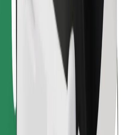
Atsisiųsti programėlę „Bolt“
Raskite savo mėgstamą maistą!
Atsisiųsti programėlę „Bolt Food“