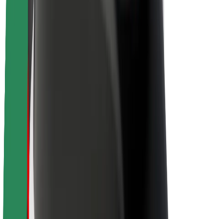
Karjera
Apie „Bolt“
„Bolt“ tvarumo politika
Projektas „Zero“
Tinklaraštis
Naujienų centras
Prekių ženklo gairės
Misija
Investuotojams
Vadovybė
Prekės ženklas
Žiniasklaidai
„Urban Fund“