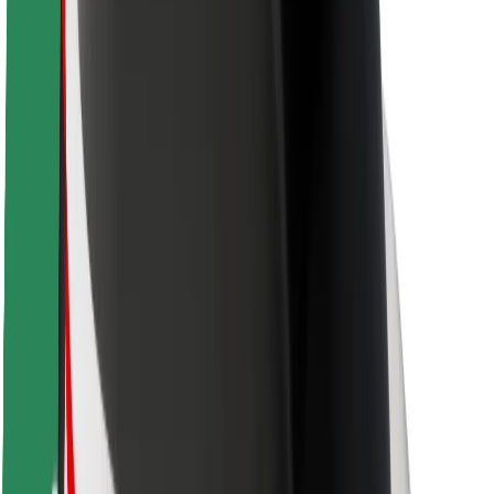
Saugumas
Keleivių saugumas
Vairuotojų saugumas
Paspirtukų saugumas
Saugumo laboratorija
Miestai
Vietovės
Sprendimai miestams
Oro uostai
„Bolt“ įkrovimo stotelės
Pagalba
Keleiviams