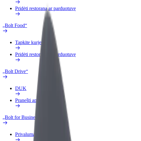
Pridėti restoraną ar parduotuvę
„Bolt Food“
Tapkite kurjeriu (-e)
Pridėti restoraną ar parduotuvę
„Bolt Drive“
DUK
Pranešti apie automobilį
„Bolt for Business“
Privalumai