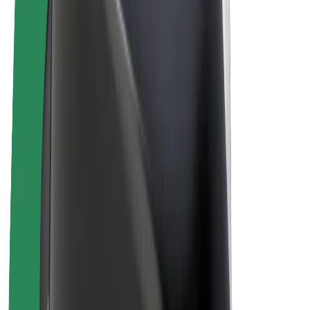
„Bolt for Business“
El. dviračiai
„Bolt Plus“
Užsidirbkite su „Bolt“
Vairuotojai
Vairuotojo pajamos
Kurjeriai
Kurjerio pajamos
„Bolt Food“ restoranai ir parduotuvės
Automobilių nuomos parkai
Franšizės
Apie mus