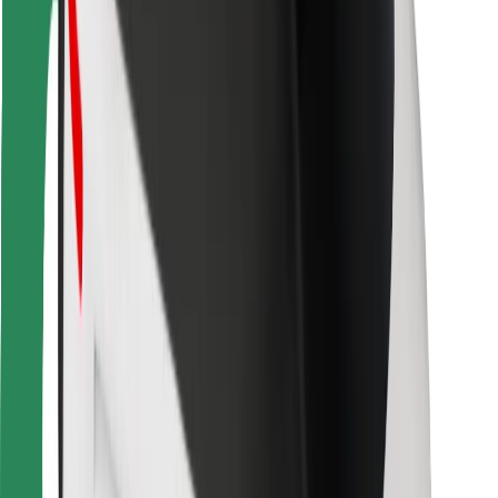
Vairuotojams
Kurjeriams
„Bolt Food“
Automobilių nuomos įmonių savininkams
Restoranams
„Bolt for Business“
Kita
Paslaugų teikėjai
Sąlygos
Slapukai
Saugumas
Automobilis atvyks per kelias minutes!