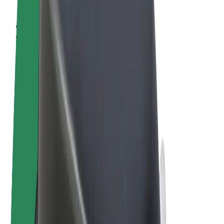
Sąlygos
Privatumas
Slapukai
© 2026 Bolt Technology OÜ
Paslaugos
Kelionės
Paspirtukai
„Bolt Market“
„Bolt Food“
„Bolt Drive“