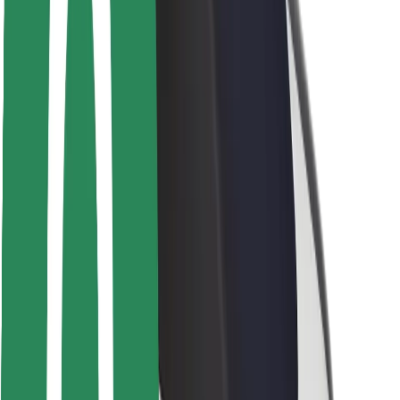
Saugumas
Keleivių saugumas
Vairuotojų saugumas
Paspirtukų saugumas
Saugumo laboratorija
Miestai
Vietovės
Sprendimai miestams
Oro uostai
„Bolt“ įkrovimo stotelės
Pagalba
Keleiviams