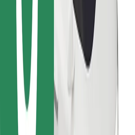
Atsisiųsti programėlę „Bolt“
Raskite savo mėgstamą maistą!
Atsisiųsti programėlę „Bolt Food“