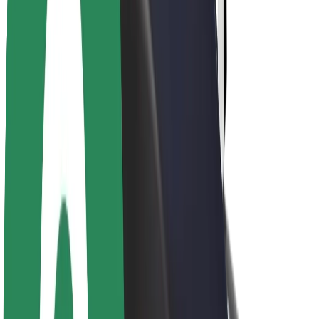
Karjera
Apie „Bolt“
„Bolt“ tvarumo politika
Projektas „Zero“
Tinklaraštis
Naujienų centras
Prekių ženklo gairės
Misija
Investuotojams
Vadovybė
Prekės ženklas
Žiniasklaidai
„Urban Fund“