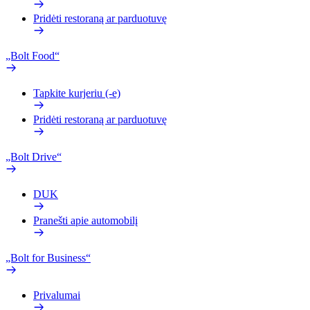
Pridėti restoraną ar parduotuvę
„Bolt Food“
Tapkite kurjeriu (-e)
Pridėti restoraną ar parduotuvę
„Bolt Drive“
DUK
Pranešti apie automobilį
„Bolt for Business“
Privalumai