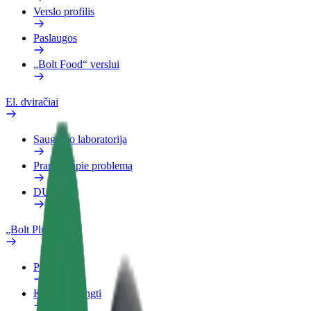
Verslo profilis
Paslaugos
„Bolt Food“ verslui
El. dviračiai
Saugumo laboratorija
Pranešti apie problemą
DUK
„Bolt Plus“
Privalumai
Kaip prisijungti