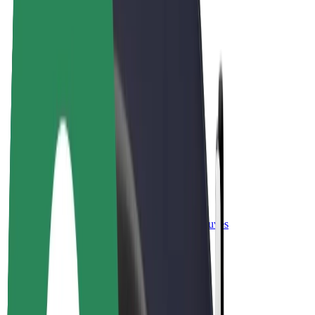
„Bolt for Business“
El. dviračiai
„Bolt Plus“
Užsidirbkite su „Bolt“
Vairuotojai
Vairuotojo pajamos
Kurjeriai
Kurjerio pajamos
„Bolt Food“ restoranai ir parduotuvės
Automobilių nuomos parkai
Franšizės
Apie mus