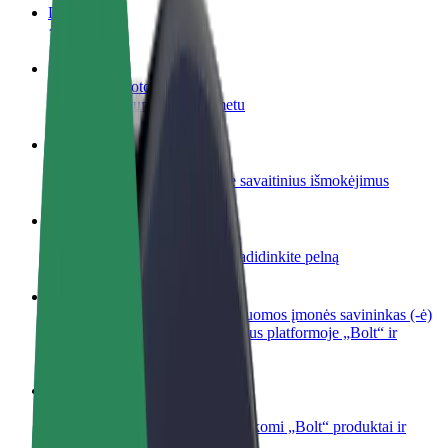
DUK
Tapkite vairuotoju (-a)
Užsidirbkite jums patogiu metu
Tapkite kurjeriu (-e)
Pristatinėkite maistą ir gaukite savaitinius išmokėjimus
Pridėti restoraną ar parduotuvę
Pritraukite daugiau klientų ir padidinkite pelną
Registruotis kaip automobilių nuomos įmonės savininkas (-ė)
Užregistruokite savo automobilius platformoje „Bolt“ ir
padidinkite pajamas
„Bolt for Business“
Atskirų įmonių poreikiams pritaikomi „Bolt“ produktai ir
paslaugos