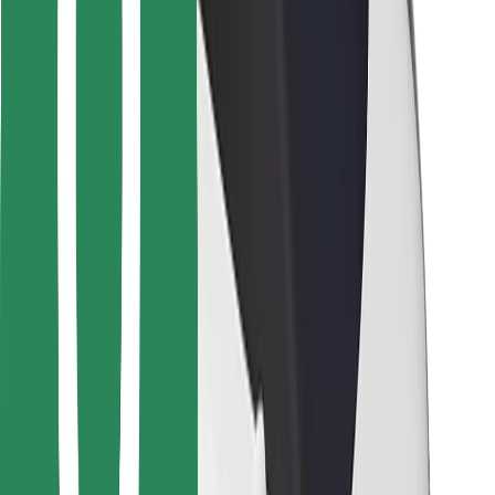
Vairuotojams
Kurjeriams
„Bolt Food“
Automobilių nuomos įmonių savininkams
Restoranams
„Bolt for Business“
Kita
Paslaugų teikėjai
Sąlygos
Slapukai
Saugumas
Automobilis atvyks per kelias minutes!