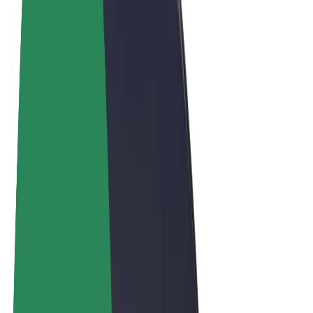
Sąlygos
Privatumas
Slapukai
© 2026 Bolt Technology OÜ
Paslaugos
Kelionės
Paspirtukai
„Bolt Market“
„Bolt Food“
„Bolt Drive“