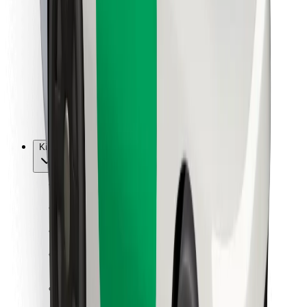
Vairuotojams
Kurjeriams
„Bolt Food“
Automobilių nuomos įmonių savininkams
Restoranams
„Bolt for Business“
Kita
Paslaugų teikėjai
Sąlygos
Slapukai
Saugumas
Automobilis atvyks per kelias minutes!