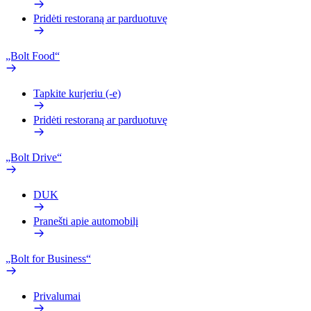
Pridėti restoraną ar parduotuvę
„Bolt Food“
Tapkite kurjeriu (-e)
Pridėti restoraną ar parduotuvę
„Bolt Drive“
DUK
Pranešti apie automobilį
„Bolt for Business“
Privalumai