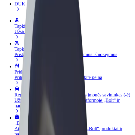
DUK
Tapkite vairuotoju (-a)
Užsidirbkite jums patogiu metu
Tapkite kurjeriu (-e)
Pristatinėkite maistą ir gaukite savaitinius išmokėjimus
Pridėti restoraną ar parduotuvę
Pritraukite daugiau klientų ir padidinkite pelną
Registruotis kaip automobilių nuomos įmonės savininkas (-ė)
Užregistruokite savo automobilius platformoje „Bolt“ ir
padidinkite pajamas
„Bolt for Business“
Atskirų įmonių poreikiams pritaikomi „Bolt“ produktai ir
paslaugos