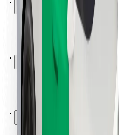
Saugumas
Keleivių saugumas
Vairuotojų saugumas
Paspirtukų saugumas
Saugumo laboratorija
Miestai
Vietovės
Sprendimai miestams
Oro uostai
„Bolt“ įkrovimo stotelės
Pagalba
Keleiviams