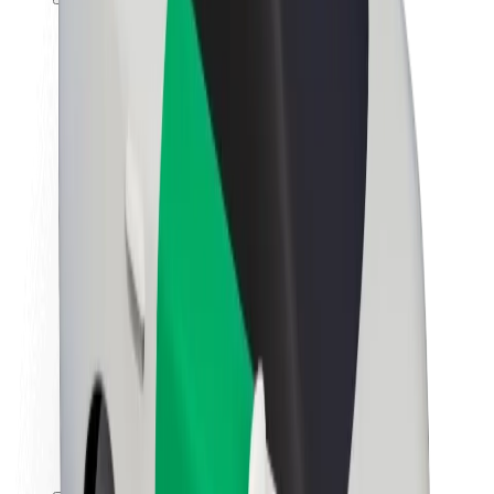
Karjera
Apie „Bolt“
„Bolt“ tvarumo politika
Projektas „Zero“
Tinklaraštis
Naujienų centras
Prekių ženklo gairės
Misija
Investuotojams
Vadovybė
Prekės ženklas
Žiniasklaidai
„Urban Fund“