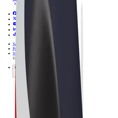
Sąlygos
Privatumas
Slapukai
© 2026 Bolt Technology OÜ
Paslaugos
Kelionės
Paspirtukai
„Bolt Market“
„Bolt Food“
„Bolt Drive“