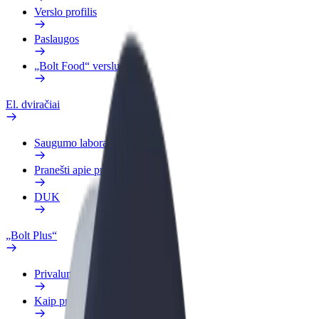
Verslo profilis
Paslaugos
„Bolt Food“ verslui
El. dviračiai
Saugumo laboratorija
Pranešti apie problemą
DUK
„Bolt Plus“
Privalumai
Kaip prisijungti