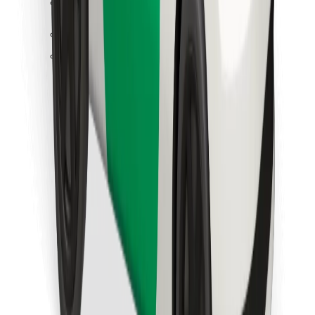
Atsisiųsti programėlę „Bolt“
Raskite savo mėgstamą maistą!
Atsisiųsti programėlę „Bolt Food“