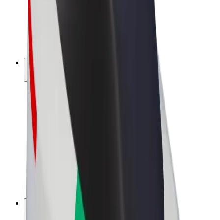
„Bolt for Business“
El. dviračiai
„Bolt Plus“
Užsidirbkite su „Bolt“
Vairuotojai
Vairuotojo pajamos
Kurjeriai
Kurjerio pajamos
„Bolt Food“ restoranai ir parduotuvės
Automobilių nuomos parkai
Franšizės
Apie mus