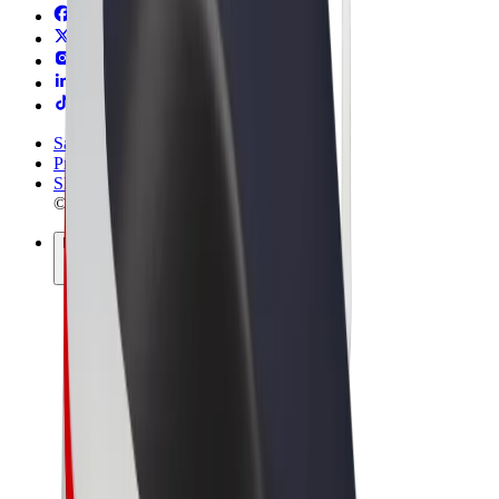
Sąlygos
Privatumas
Slapukai
© 2026 Bolt Technology OÜ
Paslaugos
Kelionės
Paspirtukai
„Bolt Market“
„Bolt Food“
„Bolt Drive“
„Bolt for Business“