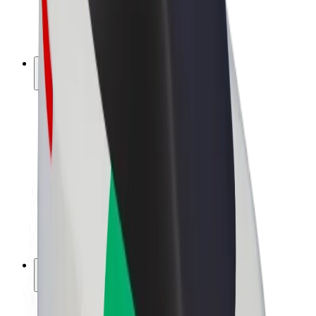
El. dviračiai
„Bolt Plus“
Užsidirbkite su „Bolt“
Vairuotojai
Vairuotojo pajamos
Kurjeriai
Kurjerio pajamos
„Bolt Food“ restoranai ir parduotuvės
Automobilių nuomos parkai
Franšizės
Apie mus
Karjera