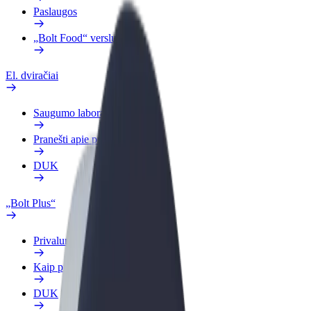
Paslaugos
„Bolt Food“ verslui
El. dviračiai
Saugumo laboratorija
Pranešti apie problemą
DUK
„Bolt Plus“
Privalumai
Kaip prisijungti
DUK