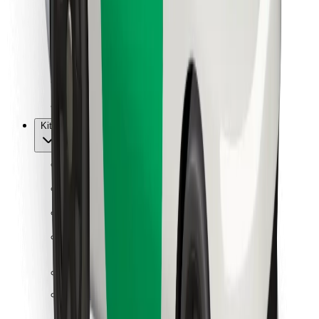
Kurjeriams
„Bolt Food“
Automobilių nuomos įmonių savininkams
Restoranams
„Bolt for Business“
Kita
Paslaugų teikėjai
Sąlygos
Slapukai
Saugumas
Automobilis atvyks per kelias minutes!
Atsisiųsti programėlę „Bolt“