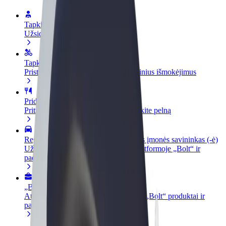
Tapkite vairuotoju (-a)
Užsidirbkite jums patogiu metu
Tapkite kurjeriu (-e)
Pristatinėkite maistą ir gaukite savaitinius išmokėjimus
Pridėti restoraną ar parduotuvę
Pritraukite daugiau klientų ir padidinkite pelną
Registruotis kaip automobilių nuomos įmonės savininkas (-ė)
Užregistruokite savo automobilius platformoje „Bolt“ ir
padidinkite pajamas
„Bolt for Business“
Atskirų įmonių poreikiams pritaikomi „Bolt“ produktai ir
paslaugos