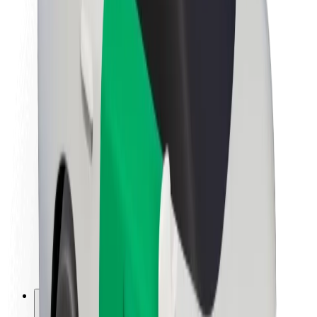
Apie „Bolt“
„Bolt“ tvarumo politika
Projektas „Zero“
Tinklaraštis
Naujienų centras
Prekių ženklo gairės
Misija
Investuotojams
Vadovybė
Prekės ženklas
Žiniasklaidai
„Urban Fund“
Saugumas