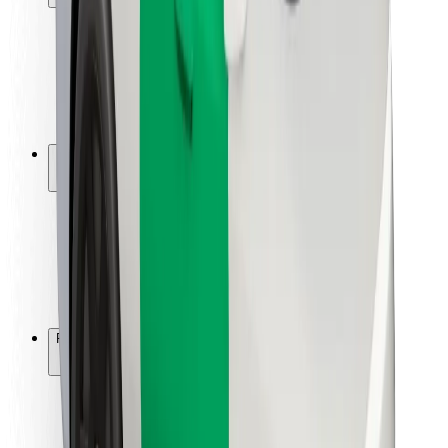
Keleivių saugumas
Vairuotojų saugumas
Paspirtukų saugumas
Saugumo laboratorija
Miestai
Vietovės
Sprendimai miestams
Oro uostai
„Bolt“ įkrovimo stotelės
Pagalba
Keleiviams
Vairuotojams