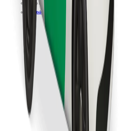
Raskite savo mėgstamą maistą!
Atsisiųsti programėlę „Bolt Food“