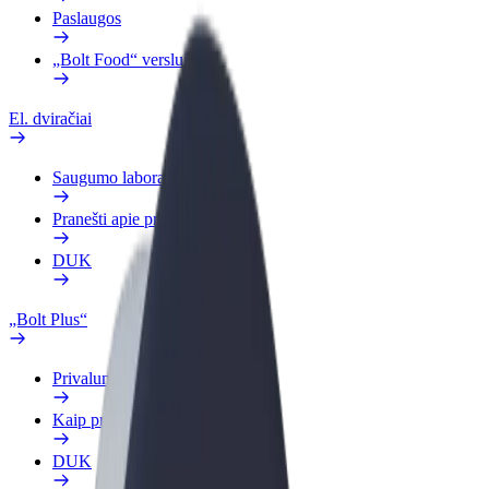
Paslaugos
„Bolt Food“ verslui
El. dviračiai
Saugumo laboratorija
Pranešti apie problemą
DUK
„Bolt Plus“
Privalumai
Kaip prisijungti
DUK