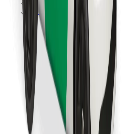
Raskite savo mėgstamą maistą!
Atsisiųsti programėlę „Bolt Food“