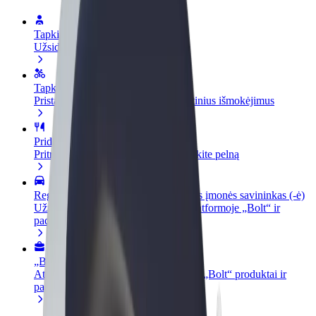
Tapkite vairuotoju (-a)
Užsidirbkite jums patogiu metu
Tapkite kurjeriu (-e)
Pristatinėkite maistą ir gaukite savaitinius išmokėjimus
Pridėti restoraną ar parduotuvę
Pritraukite daugiau klientų ir padidinkite pelną
Registruotis kaip automobilių nuomos įmonės savininkas (-ė)
Užregistruokite savo automobilius platformoje „Bolt“ ir
padidinkite pajamas
„Bolt for Business“
Atskirų įmonių poreikiams pritaikomi „Bolt“ produktai ir
paslaugos