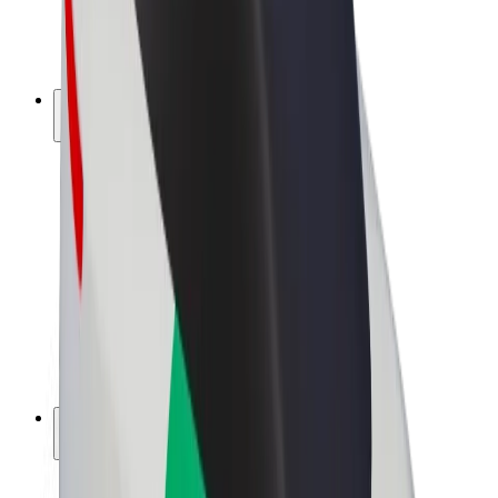
El. dviračiai
„Bolt Plus“
Užsidirbkite su „Bolt“
Vairuotojai
Vairuotojo pajamos
Kurjeriai
Kurjerio pajamos
„Bolt Food“ restoranai ir parduotuvės
Automobilių nuomos parkai
Franšizės
Apie mus
Karjera