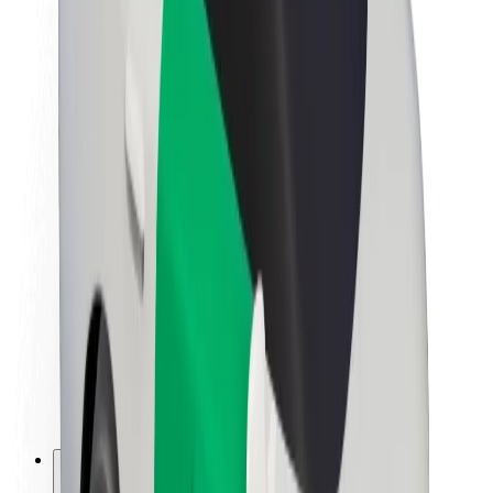
Apie „Bolt“
„Bolt“ tvarumo politika
Projektas „Zero“
Tinklaraštis
Naujienų centras
Prekių ženklo gairės
Misija
Investuotojams
Vadovybė
Prekės ženklas
Žiniasklaidai
„Urban Fund“
Saugumas