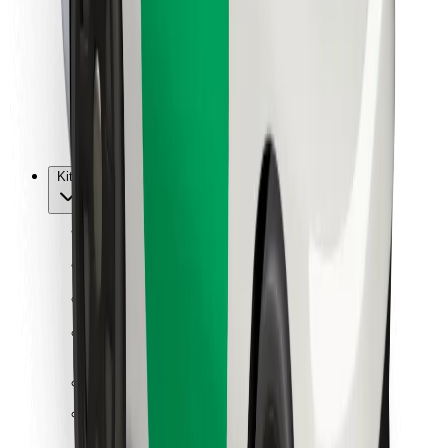
Kurjeriams
„Bolt Food“
Automobilių nuomos įmonių savininkams
Restoranams
„Bolt for Business“
Kita
Paslaugų teikėjai
Sąlygos
Slapukai
Saugumas
Automobilis atvyks per kelias minutes!
Atsisiųsti programėlę „Bolt“