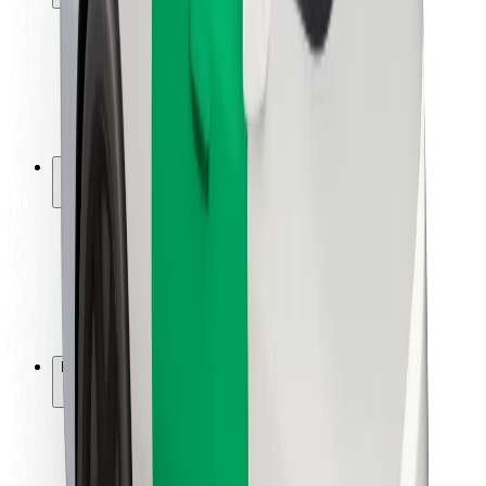
Keleivių saugumas
Vairuotojų saugumas
Paspirtukų saugumas
Saugumo laboratorija
Miestai
Vietovės
Sprendimai miestams
Oro uostai
„Bolt“ įkrovimo stotelės
Pagalba
Keleiviams
Vairuotojams