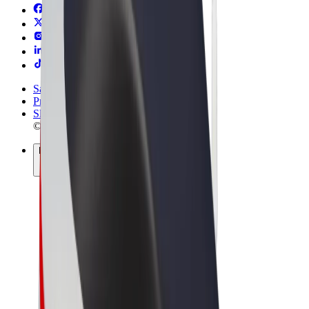
Sąlygos
Privatumas
Slapukai
© 2026 Bolt Technology OÜ
Paslaugos
Kelionės
Paspirtukai
„Bolt Market“
„Bolt Food“
„Bolt Drive“
„Bolt for Business“