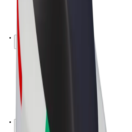
„Bolt for Business“
El. dviračiai
„Bolt Plus“
Užsidirbkite su „Bolt“
Vairuotojai
Vairuotojo pajamos
Kurjeriai
Kurjerio pajamos
„Bolt Food“ restoranai ir parduotuvės
Automobilių nuomos parkai
Franšizės
Apie mus