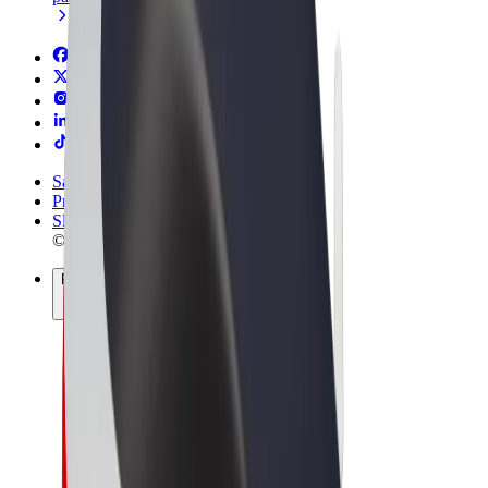
Sąlygos
Privatumas
Slapukai
© 2026 Bolt Technology OÜ
Paslaugos
Kelionės
Paspirtukai
„Bolt Market“
„Bolt Food“
„Bolt Drive“