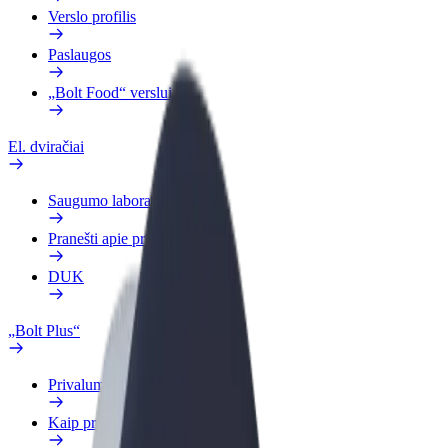
Verslo profilis
Paslaugos
„Bolt Food“ verslui
El. dviračiai
Saugumo laboratorija
Pranešti apie problemą
DUK
„Bolt Plus“
Privalumai
Kaip prisijungti