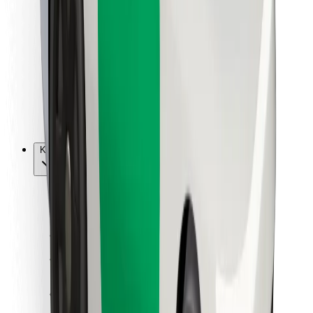
Vairuotojams
Kurjeriams
„Bolt Food“
Automobilių nuomos įmonių savininkams
Restoranams
„Bolt for Business“
Kita
Paslaugų teikėjai
Sąlygos
Slapukai
Saugumas
Automobilis atvyks per kelias minutes!