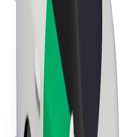
Karjera
Apie „Bolt“
„Bolt“ tvarumo politika
Projektas „Zero“
Tinklaraštis
Naujienų centras
Prekių ženklo gairės
Misija
Investuotojams
Vadovybė
Prekės ženklas
Žiniasklaidai
„Urban Fund“