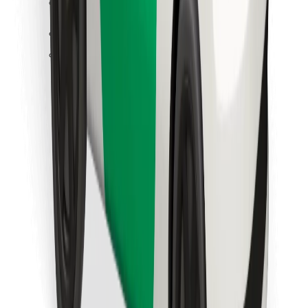
Atsisiųsti programėlę „Bolt“
Raskite savo mėgstamą maistą!
Atsisiųsti programėlę „Bolt Food“