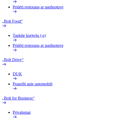
Pridėti restoraną ar parduotuvę
„Bolt Food“
Tapkite kurjeriu (-e)
Pridėti restoraną ar parduotuvę
„Bolt Drive“
DUK
Pranešti apie automobilį
„Bolt for Business“
Privalumai