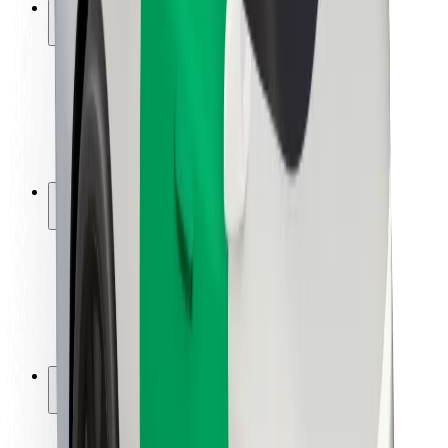
Saugumas
Keleivių saugumas
Vairuotojų saugumas
Paspirtukų saugumas
Saugumo laboratorija
Miestai
Vietovės
Sprendimai miestams
Oro uostai
„Bolt“ įkrovimo stotelės
Pagalba
Keleiviams