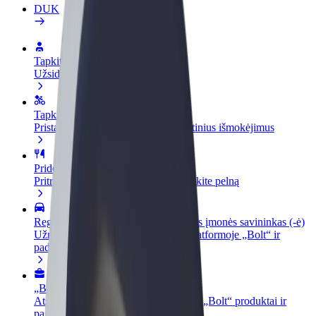
DUK
Tapkite vairuotoju (-a)
Užsidirbkite jums patogiu metu
Tapkite kurjeriu (-e)
Pristatinėkite maistą ir gaukite savaitinius išmokėjimus
Pridėti restoraną ar parduotuvę
Pritraukite daugiau klientų ir padidinkite pelną
Registruotis kaip automobilių nuomos įmonės savininkas (-ė)
Užregistruokite savo automobilius platformoje „Bolt“ ir
padidinkite pajamas
„Bolt for Business“
Atskirų įmonių poreikiams pritaikomi „Bolt“ produktai ir
paslaugos