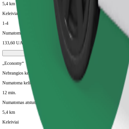
5,4 km
Keleiviai
1-4
Numatoma kaina
133,60 UAH
„Economy“
Nebrangios kelionės standartiniais automobiliais
Numatoma kelionės trukmė
12 min.
Numatomas atstumas
5,4 km
Keleiviai