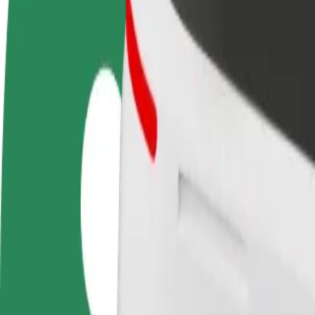
DUK
Tapkite vairuotoju (-
Tapkite kurjeriu (-e)
Pridėti
a)
Pristatinėkite maistą ir gaukite
parduo
Užsidirbkite jums
savaitinius išmokėjimus
Pritrau
patogiu metu
padidin
Kaip nuvykti iš Центральний автовокзал į Східний
Ieškote patogiausio būdo nukeliauti iš Центральний автовокзал į Схід
Iš kur
Центральний автовокзал
Į
Східний автовокзал
Patogumas ir komfortas pasiekiami vos keliais spustelėjimais!
„Bolt“