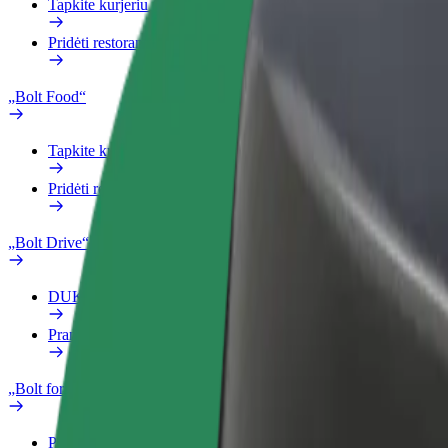
Tapkite kurjeriu (-e)
Pridėti restoraną ar parduotuvę
„Bolt Food“
Tapkite kurjeriu (-e)
Pridėti restoraną ar parduotuvę
„Bolt Drive“
DUK
Pranešti apie automobilį
„Bolt for Business“
Privalumai