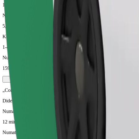
12 min.
Numatomas atstumas
5,4 km
Keleiviai
1-4
Numatoma kaina
159,30 UAH
„Comfort“
Didesni automobiliai, kuriuose daugiau erdvės kojoms ir lagaminams
Numatoma kelionės trukmė
12 min.
Numatomas atstumas