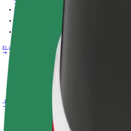
Verslo profilis
Paslaugos
„Bolt Food“ verslui
El. dviračiai
Saugumo laboratorija
Pranešti apie problemą
DUK
„Bolt Plus“
Privalumai
Kaip prisijungti