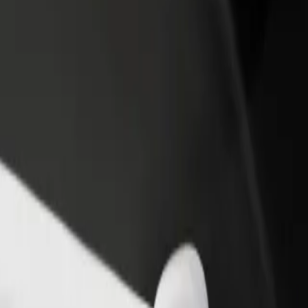
 restoraną ar
Registruotis kaip automobilių nuomos įmonės
tuvę
savininkas (-ė)
kite daugiau klientų ir
Užregistruokite savo automobilius platformoje
kite pelną
„Bolt“ ir padidinkite pajamas
 автовокзал | „Bolt“
ний автовокзал? Peržiūrėkite mūsų teikiamas paslaugas ir išsirinkite 
Atsisiųsti programėlę