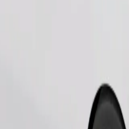
Užsisakyti kelionę