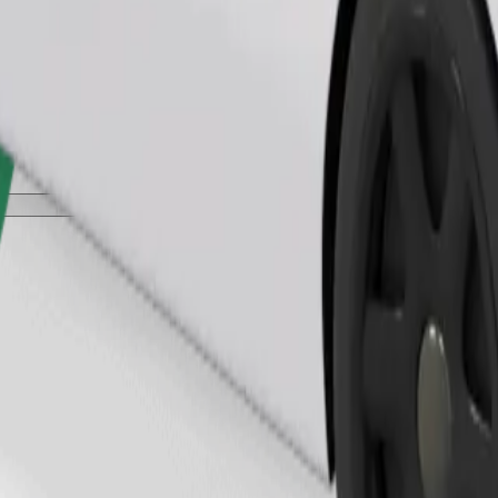
Užsisakyti kelionę