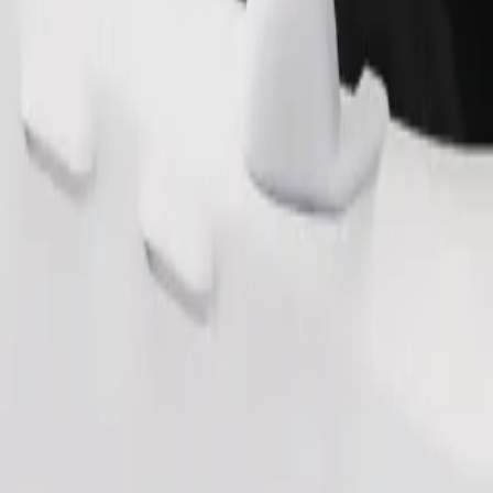
Užsisakyti kelionę