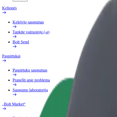
Kelionės
Keleivių saugumas
Tapkite vairuotoju (-a)
Bolt Send
Paspirtukai
Paspirtukų saugumas
Pranešti apie problemą
Saugumo laboratorija
„Bolt Market“