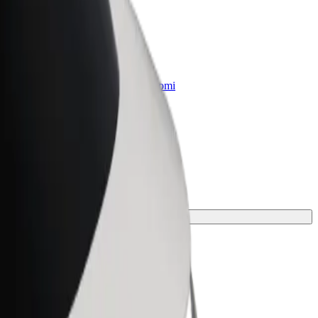
„Bolt for Business“
Atskirų įmonių poreikiams pritaikomi
„Bolt“ produktai ir paslaugos
tinkamiausias jūsų kelionei.