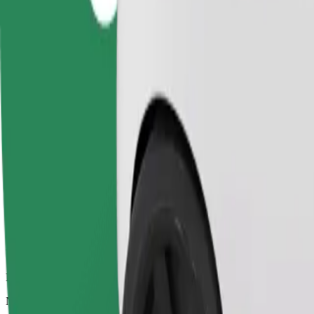
Patikimos kelionės įprastais vidutinio dydžio automobiliais
Numatoma kelionės trukmė
12 min.
Numatomas atstumas
5,4 km
Keleiviai
1-4
Numatoma kaina
125,80 UAH
Verslui
Didesni automobiliai, kuriuose daugiau erdvės kojoms ir lagaminams
Numatoma kelionės trukmė