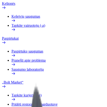
Kelionės
Keleivių saugumas
Tapkite vairuotoju (-a)
Paspirtukai
Paspirtukų saugumas
Pranešti apie problemą
Saugumo laboratorija
„Bolt Market“
Tapkite kurjeriu (-e)
Pridėti restoraną ar parduotuvę