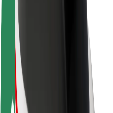
Apie „Bolt“
„Bolt“ tvarumo politika
Projektas „Zero“
Tinklaraštis
Naujienų centras
Prekių ženklo gairės
Misija
Investuotojams
Vadovybė
Prekės ženklas
Žiniasklaidai
„Urban Fund“
Saugumas