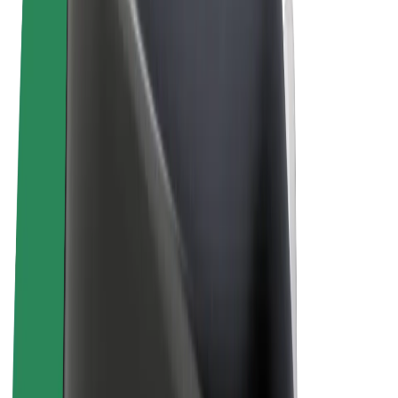
Sąlygos
Privatumas
Slapukai
© 2026 Bolt Technology OÜ
Paslaugos
Kelionės
Paspirtukai
„Bolt Market“
„Bolt Food“
„Bolt Drive“
„Bolt for Business“