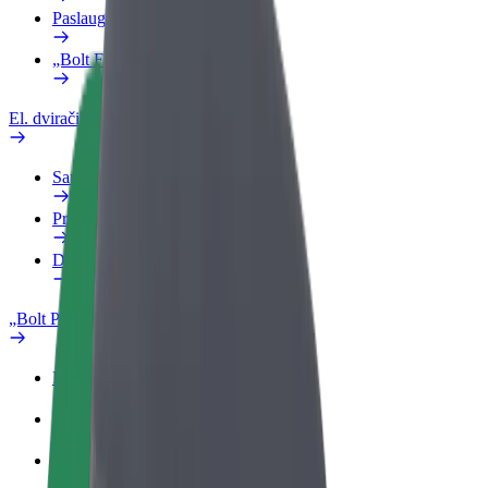
Paslaugos
„Bolt Food“ verslui
El. dviračiai
Saugumo laboratorija
Pranešti apie problemą
DUK
„Bolt Plus“
Privalumai
Kaip prisijungti
DUK