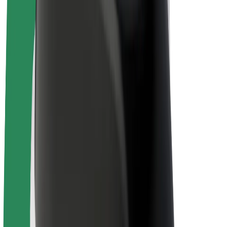
El. dviračiai
„Bolt Plus“
Užsidirbkite su „Bolt“
Vairuotojai
Vairuotojo pajamos
Kurjeriai
Kurjerio pajamos
„Bolt Food“ restoranai ir parduotuvės
Automobilių nuomos parkai
Franšizės
Apie mus
Karjera