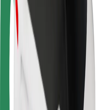
Keleivių saugumas
Vairuotojų saugumas
Paspirtukų saugumas
Saugumo laboratorija
Miestai
Vietovės
Sprendimai miestams
Oro uostai
„Bolt“ įkrovimo stotelės
Pagalba
Keleiviams
Vairuotojams