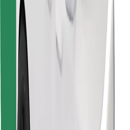
Raskite savo mėgstamą maistą!
Atsisiųsti programėlę „Bolt Food“