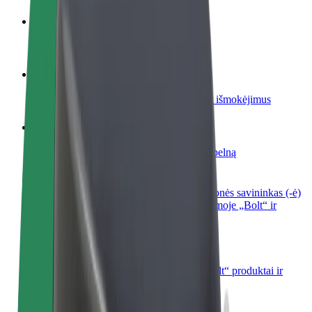
Tapkite vairuotoju (-a)
Užsidirbkite jums patogiu metu
Tapkite kurjeriu (-e)
Pristatinėkite maistą ir gaukite savaitinius išmokėjimus
Pridėti restoraną ar parduotuvę
Pritraukite daugiau klientų ir padidinkite pelną
Registruotis kaip automobilių nuomos įmonės savininkas (-ė)
Užregistruokite savo automobilius platformoje „Bolt“ ir
padidinkite pajamas
„Bolt for Business“
Atskirų įmonių poreikiams pritaikomi „Bolt“ produktai ir
paslaugos