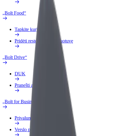
„Bolt Food“
Tapkite kurjeriu (-e)
Pridėti restoraną ar parduotuvę
„Bolt Drive“
DUK
Pranešti apie automobilį
„Bolt for Business“
Privalumai
Verslo profilis