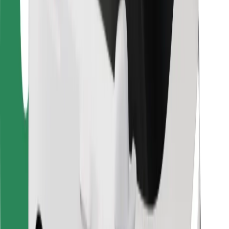
Kurjeriams
„Bolt Food“
Automobilių nuomos įmonių savininkams
Restoranams
„Bolt for Business“
Kita
Paslaugų teikėjai
Sąlygos
Slapukai
Saugumas
Automobilis atvyks per kelias minutes!
Atsisiųsti programėlę „Bolt“