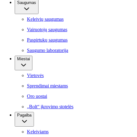
Saugumas
Keleivių saugumas
Vairuotojų saugumas
Paspirtukų saugumas
Saugumo laboratorija
Miestai
Vietovės
Sprendimai miestams
Oro uostai
„Bolt“ įkrovimo stotelės
Pagalba
Keleiviams