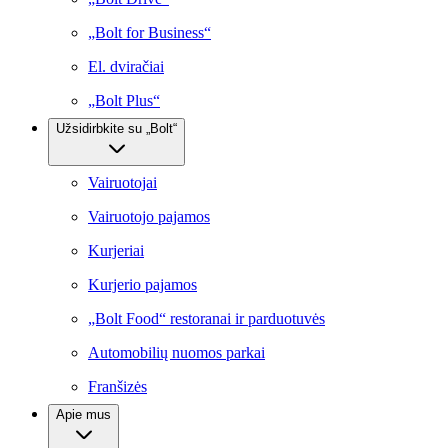
„Bolt for Business“
El. dviračiai
„Bolt Plus“
Užsidirbkite su „Bolt“
Vairuotojai
Vairuotojo pajamos
Kurjeriai
Kurjerio pajamos
„Bolt Food“ restoranai ir parduotuvės
Automobilių nuomos parkai
Franšizės
Apie mus