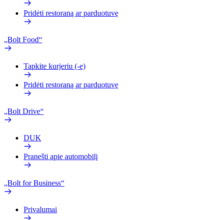
Pridėti restoraną ar parduotuvę
„Bolt Food“
Tapkite kurjeriu (-e)
Pridėti restoraną ar parduotuvę
„Bolt Drive“
DUK
Pranešti apie automobilį
„Bolt for Business“
Privalumai