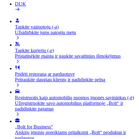
DUK
Tapkite vairuotoju (-a)
Užsidirbkite jums patogiu metu
Tapkite kurjeriu (-e)
Pristatinėkite maistą ir gaukite savaitinius išmokėjimus
Pridėti restoraną ar parduotuvę
Pritraukite daugiau klientų ir padidinkite pelną
Registruotis kaip automobilių nuomos įmonės savininkas (-ė)
Užregistruokite savo automobilius platformoje „Bolt“ ir
padidinkite pajamas
„Bolt for Business“
Atskirų įmonių poreikiams pritaikomi „Bolt“ produktai ir
paslaugos