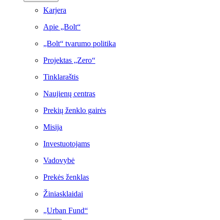
Karjera
Apie „Bolt“
„Bolt“ tvarumo politika
Projektas „Zero“
Tinklaraštis
Naujienų centras
Prekių ženklo gairės
Misija
Investuotojams
Vadovybė
Prekės ženklas
Žiniasklaidai
„Urban Fund“