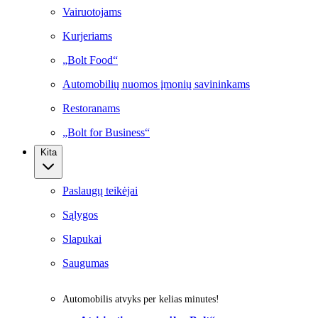
Vairuotojams
Kurjeriams
„Bolt Food“
Automobilių nuomos įmonių savininkams
Restoranams
„Bolt for Business“
Kita
Paslaugų teikėjai
Sąlygos
Slapukai
Saugumas
Automobilis atvyks per kelias minutes!