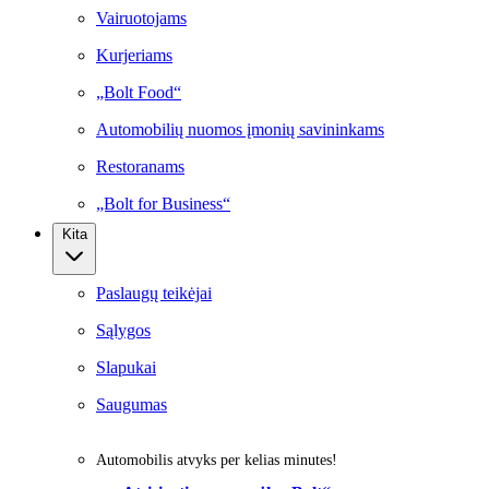
Vairuotojams
Kurjeriams
„Bolt Food“
Automobilių nuomos įmonių savininkams
Restoranams
„Bolt for Business“
Kita
Paslaugų teikėjai
Sąlygos
Slapukai
Saugumas
Automobilis atvyks per kelias minutes!