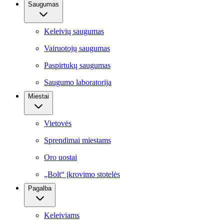
Saugumas
Keleivių saugumas
Vairuotojų saugumas
Paspirtukų saugumas
Saugumo laboratorija
Miestai
Vietovės
Sprendimai miestams
Oro uostai
„Bolt“ įkrovimo stotelės
Pagalba
Keleiviams