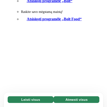
Atsisiųsti programėlę „Bolt“
Raskite savo mėgstamą maistą!
Atsisiųsti programėlę „Bolt Food“
Leisti visus
Atmesti visus
Būtini slapukai (65)