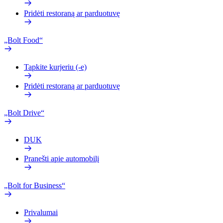
Pridėti restoraną ar parduotuvę
„Bolt Food“
Tapkite kurjeriu (-e)
Pridėti restoraną ar parduotuvę
„Bolt Drive“
DUK
Pranešti apie automobilį
„Bolt for Business“
Privalumai