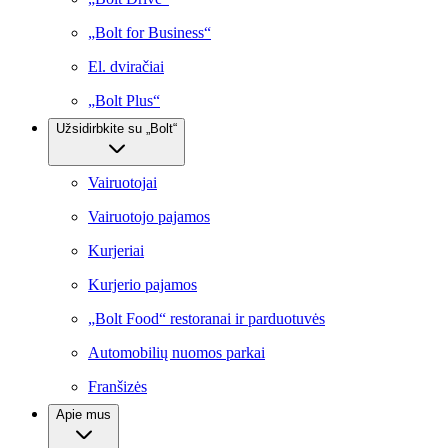
„Bolt for Business“
El. dviračiai
„Bolt Plus“
Užsidirbkite su „Bolt“
Vairuotojai
Vairuotojo pajamos
Kurjeriai
Kurjerio pajamos
„Bolt Food“ restoranai ir parduotuvės
Automobilių nuomos parkai
Franšizės
Apie mus