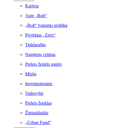
Karjera
Apie „Bolt“
„Bolt“ tvarumo politika
Projektas „Zero“
Tinklaraštis
Naujienų centras
Prekių ženklo gairės
Misija
Investuotojams
Vadovybė
Prekės ženklas
Žiniasklaidai
„Urban Fund“