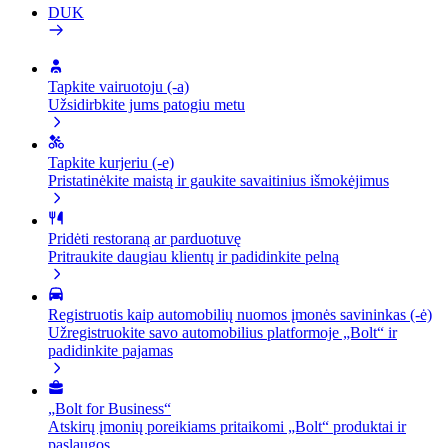
DUK
Tapkite vairuotoju (-a)
Užsidirbkite jums patogiu metu
Tapkite kurjeriu (-e)
Pristatinėkite maistą ir gaukite savaitinius išmokėjimus
Pridėti restoraną ar parduotuvę
Pritraukite daugiau klientų ir padidinkite pelną
Registruotis kaip automobilių nuomos įmonės savininkas (-ė)
Užregistruokite savo automobilius platformoje „Bolt“ ir
padidinkite pajamas
„Bolt for Business“
Atskirų įmonių poreikiams pritaikomi „Bolt“ produktai ir
paslaugos