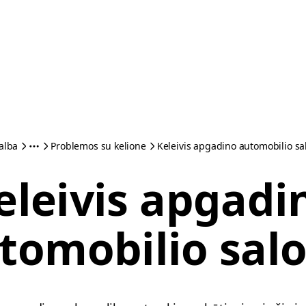
alba
Problemos su kelione
Keleivis apgadino automobilio sa
eleivis apgadi
tomobilio sal