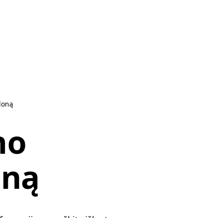
loną
no
oną