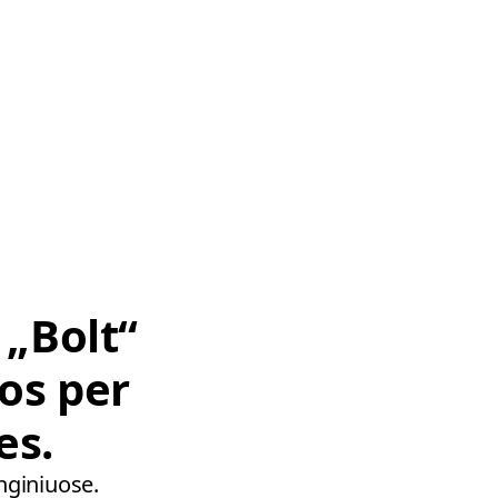
 „Bolt“
os per
es.
enginiuose.