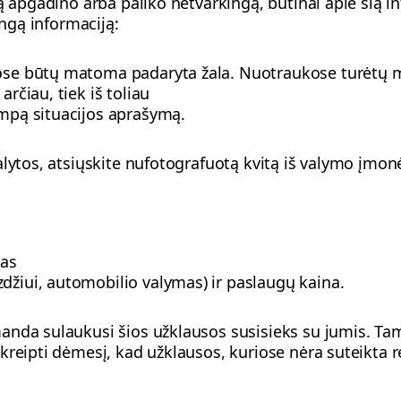
ą apgadino arba paliko netvarkingą, būtinai apie šią i
ingą informaciją:
ose būtų matoma padaryta žala. Nuotraukose turėtų mat
arčiau, tiek iš toliau
umpą situacijos aprašymą.
alytos, atsiųskite nufotografuotą kvitą iš valymo įmon
as
džiui, automobilio valymas) ir paslaugų kaina.
nda sulaukusi šios užklausos susisieks su jumis. Tam 
reipti dėmesį, kad užklausos, kuriose nėra suteikta re