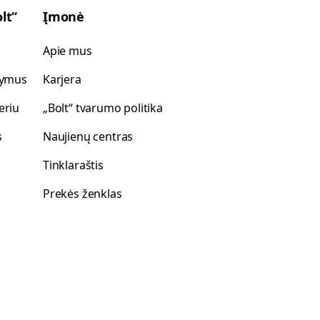
lt“
Įmonė
Apie mus
akymus
Karjera
eriu
„Bolt“ tvarumo politika
s
Naujienų centras
Tinklaraštis
Prekės ženklas