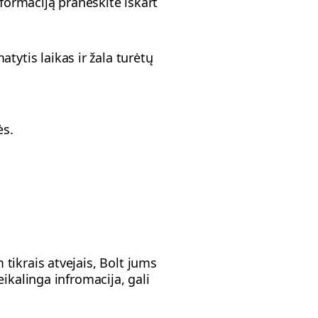
nformaciją praneškite iškart
ytis laikas ir žala turėtų
ės.
tikrais atvejais, Bolt jums
ikalinga infromacija, gali