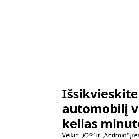
Išsikvieskite
automobilį v
kelias minut
Veikia „iOS“ ir „Android“ įr