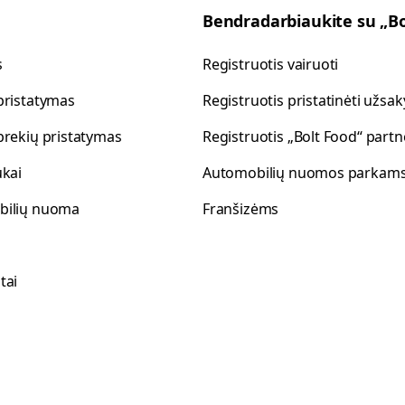
Bendradarbiaukite su „Bo
s
Registruotis vairuoti
pristatymas
Registruotis pristatinėti užs
prekių pristatymas
Registruotis „Bolt Food“ partn
ukai
Automobilių nuomos parkam
bilių nuoma
Franšizėms
tai