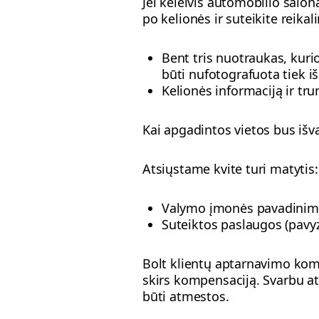
Jei keleivis automobilio salon
po kelionės ir suteikite reikal
Bent tris nuotraukas, kuri
būti nufotografuota tiek iš 
Kelionės informaciją ir tr
Kai apgadintos vietos bus išv
Atsiųstame kvite turi matytis:
Valymo įmonės pavadinim
Suteiktos paslaugos (pavyz
Bolt klientų aptarnavimo koma
skirs kompensaciją. Svarbu atk
būti atmestos.