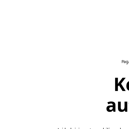
Pag
K
au