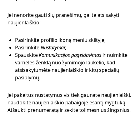
Jei nenorite gauti šių pranešimų, galite atsisakyti
naujienlaiškio:
Pasirinkite profilio ikoną meniu skiltyje;
Pasirinkite
Nustatymai
;
Spauskite
Komunikacijos
pageidavimas
ir nuimkite
varnelės ženklą nuo žymimojo laukelio, kad
atsisakytumėte naujienlaiškio ir kitų specialių
pasiūlymų.
Jei pakeitus nustatymus vis tiek gaunate naujienlaiškį,
naudokite naujienlaiškio pabaigoje esantį mygtuką
Atšaukti prenumeratą ir sekite tolimesnius žingsnius.