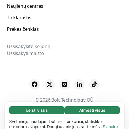
Naujienų centras
Tinklaraštis
Prekės ženklas
Užsisakykite kelionę
Užsisakyti maisto
© 2026 Bolt Technology OÜ
Leisti visus
Atmesti visus
Būtini slapukai (65)
Paslaugų teikėjai
Sąlygos
Privatumas
Būtini slapukai reikalingi tam, kad mūsų svetaine
Svetainėje naudojami būtinieji, funkciniai, statistikos ir
Daugiau informacijos
Slapukai
Saugumas
būtų įmanoma naudotis ir joje atlikti pagrindinius
rinkodaros slapukai. Daugiau apie juos rasite mūsų
Slapukų