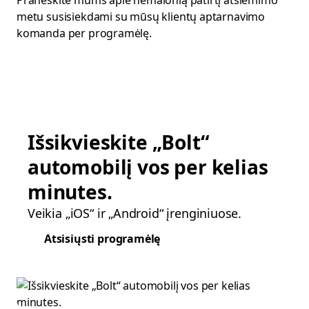
Praneškite mums apie nemalonią patirtį atsiėmimo
metu susisiekdami su mūsų klientų aptarnavimo
komanda per programėlę.
Išsikvieskite „Bolt“
automobilį vos per kelias
minutes.
Veikia „iOS“ ir „Android“ įrenginiuose.
Atsisiųsti programėlę