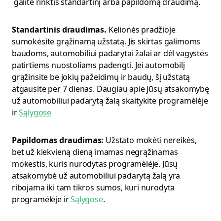
galite rinktis standartinį arba papildomą draudimą.
Standartinis draudimas.
Kelionės pradžioje
sumokėsite grąžinamą užstatą. Jis skirtas galimoms
baudoms, automobiliui padarytai žalai ar dėl vagystės
patirtiems nuostoliams padengti. Jei automobilį
grąžinsite be jokių pažeidimų ir baudų, šį užstatą
atgausite per 7 dienas. Daugiau apie jūsų atsakomybę
už automobiliui padarytą žalą skaitykite programėlėje
ir
Sąlygose
Papildomas draudimas:
Užstato mokėti nereikės,
bet už kiekvieną dieną imamas negrąžinamas
mokestis, kuris nurodytas programėlėje. Jūsų
atsakomybė už automobiliui padarytą žalą yra
ribojama iki tam tikros sumos, kuri nurodyta
programėlėje ir
Sąlygose
.