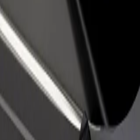
no restorānu vai veikalu
Reģistrējies kā autoparka īpašnieks
dz vairāk klientu un paaugstini
Pievieno savu autoparku Bolt un paliel
umus
ieņēmumus
eejami Tavā pilsētā un izvēlies ceļam piemērotāko braucienu.
Lejupielādēt lietotni