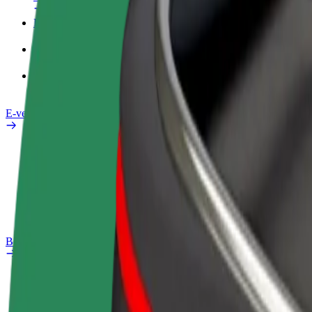
Darba Profils
Pakalpojumi
Bolt Food uzņēmumiem
E-velosipēdi
Drošības laboratorija
Ziņot
BUJ
Bolt Plus
Ieguvumi
Kā pievienoties