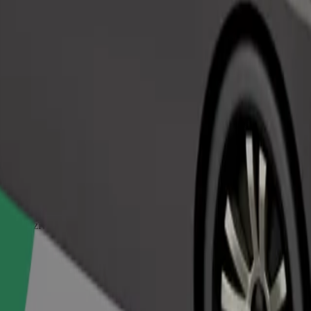
Pasūtīt braucienu
em dzīvniekiem nepieciešams pārvadāšanas konteiners, un sēdekļi jāai