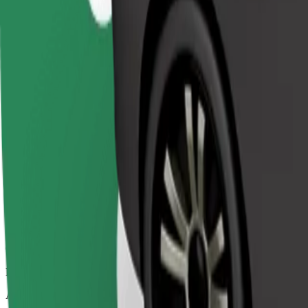
Uzticami braucieni ikdienas vidēja izmēra auto
Aptuvenais brauciena ilgums
9 min
Aptuvenais attālums
4,9 km
Pasažieri
1-4
Aptuvenā cena
5,40 €
Comfort
Lielāki auto ar papildu vietu kājām un mantām
Aptuvenais brauciena ilgums