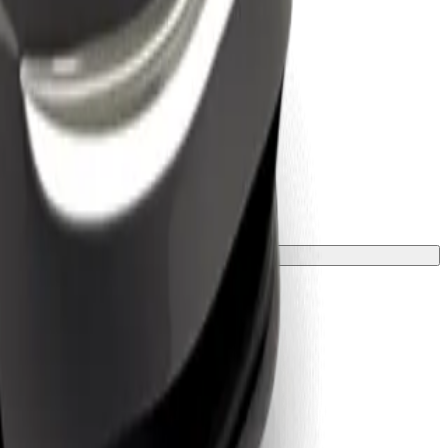
zsargā ar segu vai paklājiņu.