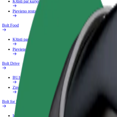
Kļūsti par kurjeru
Pievieno restorānu vai veikalu
Bolt Food
Kļūsti par kurjeru
Pievieno restorānu vai veikalu
Bolt Drive
BUJ
Ziņo par transportlīdzekli
Bolt for Business
Ieguvumi