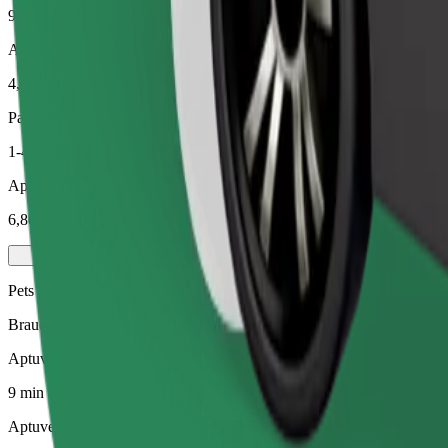
9 min
Aptuvenais attālums
4,9 km
Pasažieri
1-4
Aptuvenā cena
6,80 €
Pets
Braucieni Tev un Tavam mājdzīvniekam. Suņiem jāvalkā purngals, mazi
Aptuvenais brauciena ilgums
9 min
Aptuvenais attālums