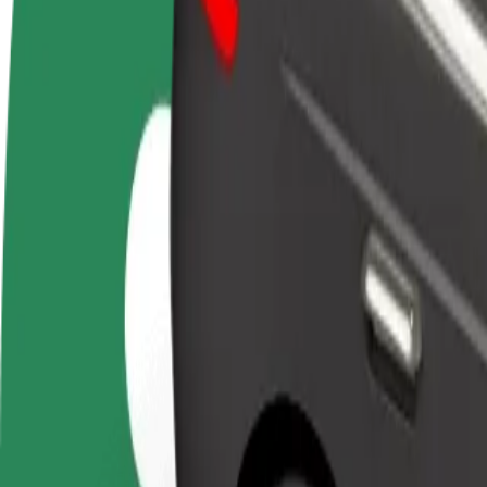
BUJ
Kļūsti par
Kļūsti par kurjeru
Pievie
autovadītāju
Piegādā ēdienu un saņem izmaksu
Sasnie
Gūsti ieņēmumus, kā
ik nedēļu
ieņēm
vēlies
Kā nokļūt no: Aupark uz: OC Optima
Tev no: Aupark jānokļūst uz: OC Optima? Uzzini, kuri pakalpojumi pi
No
Aupark
Uz
OC Optima
Ērtība un komforts ir tikai dažu pieskārienu attālumā!
Bolt