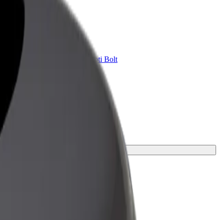
Bolt for Business
ini
Tavam uzņēmumam pielāgoti Bolt
pakalpojumi