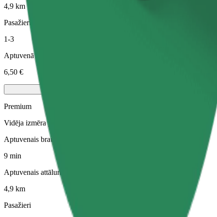
4,9 km
Pasažieri
1-3
Aptuvenā cena
6,50 €
Premium
Vidēja izmēra premium auto ar augstas klases aprīkojumu
Aptuvenais brauciena ilgums
9 min
Aptuvenais attālums
4,9 km
Pasažieri