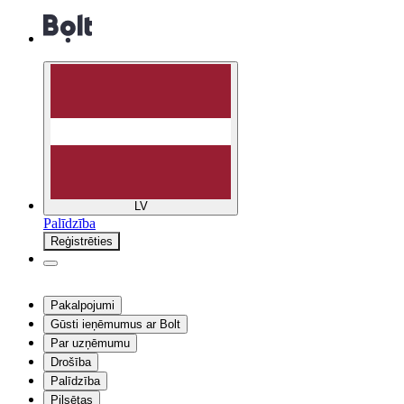
LV
Palīdzība
Reģistrēties
Pakalpojumi
Gūsti ieņēmumus ar Bolt
Par uzņēmumu
Drošība
Palīdzība
Pilsētas