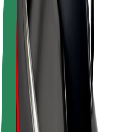
E-velosipēdi
Bolt Plus
Gūsti ieņēmumus ar Bolt
Autovadītāji
Autovadītāja ieņēmumi
Kurjeri
Kurjerpartnera ieņēmumi
Bolt Food tirgotāji
Reģistrē autoparku
Franšīzes
Par uzņēmumu
Karjera