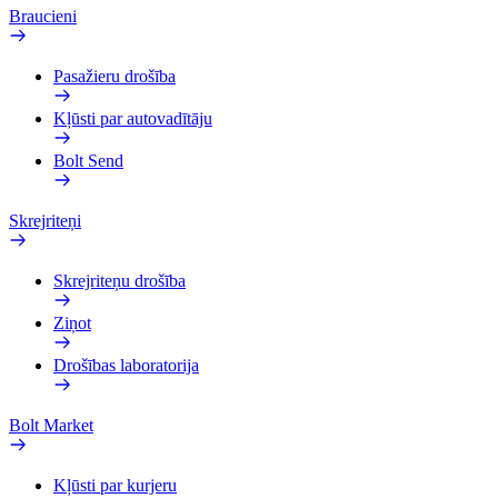
Braucieni
Pasažieru drošība
Kļūsti par autovadītāju
Bolt Send
Skrejriteņi
Skrejriteņu drošība
Ziņot
Drošības laboratorija
Bolt Market
Kļūsti par kurjeru