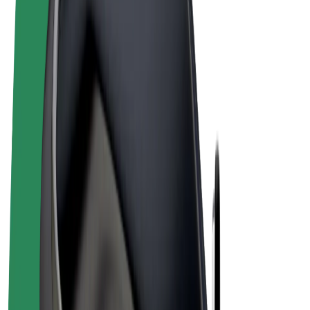
Noteikumi un nosacījumi
Privātuma politika
Sīkdatnes
© 2026 Bolt Technology OÜ
Pakalpojumi
Braucieni
Skrejriteņi
Bolt Market
Bolt Food
Bolt Drive
Bolt for Business