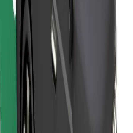
Kurjeriem
Bolt Food
Autoparku īpašniekiem
Restorāniem
Bolt for Business
Cits
Piegādātāji
Noteikumi un nosacījumi
Sīkdatnes
Drošība
Saņem braucienu minūšu laikā!
Lejupielādē Bolt lietotni