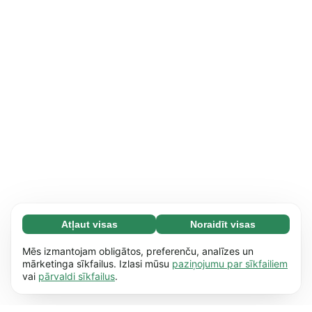
Atļaut visas
Noraidīt visas
Nepieciešamās (65)
Nepieciešamās sīkdatnes palīdz mūsu vietnei
Uzzināt vairāk
Mēs izmantojam obligātos, preferenču, analīzes un
nodrošināt pamata funkcijas, piemēram,
mārketinga sīkfailus. Izlasi mūsu
paziņojumu par sīkfailiem
vai
pārvaldi sīkfailus
.
dažādu lapu pārskatīšanu. Bez šīm sīkdatnēm
Izvēles (17)
vietne nevar nodrošināt pilnvērtīgu
Izvēles sīkdatnes palīdz mūsu vietnei
Uzzināt vairāk
saturu.
Uzzināt vairāk