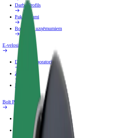
Darba Profils
Pakalpojumi
Bolt Food uzņēmumiem
E-velosipēdi
Drošības laboratorija
Ziņot
BUJ
Bolt Plus
Ieguvumi
Kā pievienoties