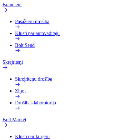
Braucieni
Pasažieru drošība
Kļūsti par autovadītāju
Bolt Send
Skrejriteņi
Skrejriteņu drošība
Ziņot
Drošības laboratorija
Bolt Market
Kļūsti par kurjeru