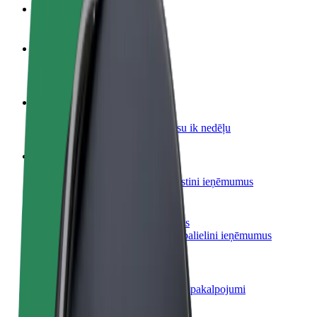
BUJ
Kļūsti par autovadītāju
Gūsti ieņēmumus, kā vēlies
Kļūsti par kurjeru
Piegādā ēdienu un saņem izmaksu ik nedēļu
Pievieno restorānu vai veikalu
Sasniedz vairāk klientu un paaugstini ieņēmumus
Reģistrējies kā autoparka īpašnieks
Pievieno savu autoparku Bolt un palielini ieņēmumus
Bolt for Business
Tavam uzņēmumam pielāgoti Bolt pakalpojumi