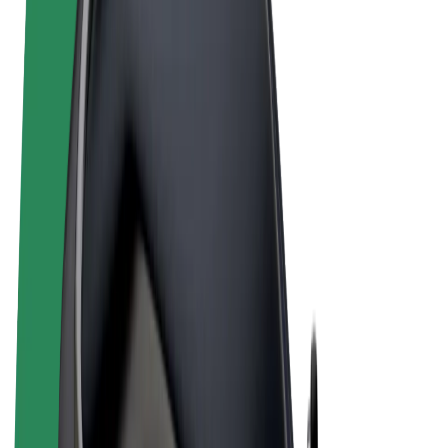
Noteikumi un nosacījumi
Privātuma politika
Sīkdatnes
© 2026 Bolt Technology OÜ
Pakalpojumi
Braucieni
Skrejriteņi
Bolt Market
Bolt Food
Bolt Drive
Bolt for Business