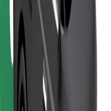
Kurjeriem
Bolt Food
Autoparku īpašniekiem
Restorāniem
Bolt for Business
Cits
Piegādātāji
Noteikumi un nosacījumi
Sīkdatnes
Drošība
Saņem braucienu minūšu laikā!
Lejupielādē Bolt lietotni