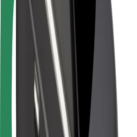
Pasažieru drošība
Autovadītāju drošība
Skrejriteņu drošība
Drošības laboratorija
Pilsētas
Pilsētas
Risinājumi pilsētām
Lidostas
Bolt uzlādes statīvi
Palīdzība
Pasažieriem
Autovadītājiem