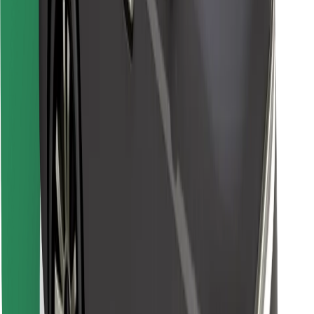
Atrodi savas mīļākās maltītes!
Lejupielādē Bolt Food lietotni