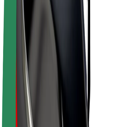
E-velosipēdi
Bolt Plus
Gūsti ieņēmumus ar Bolt
Autovadītāji
Autovadītāja ieņēmumi
Kurjeri
Kurjerpartnera ieņēmumi
Bolt Food tirgotāji
Reģistrē autoparku
Franšīzes
Par uzņēmumu
Karjera