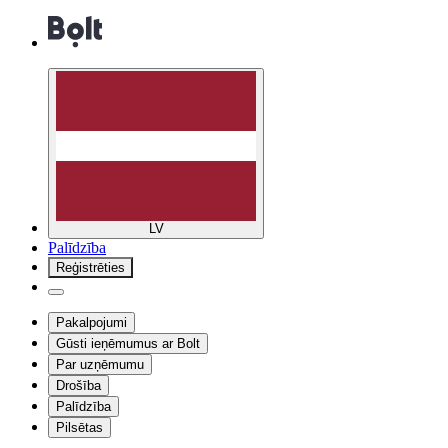
LV
Palīdzība
Reģistrēties
Pakalpojumi
Gūsti ieņēmumus ar Bolt
Par uzņēmumu
Drošība
Palīdzība
Pilsētas