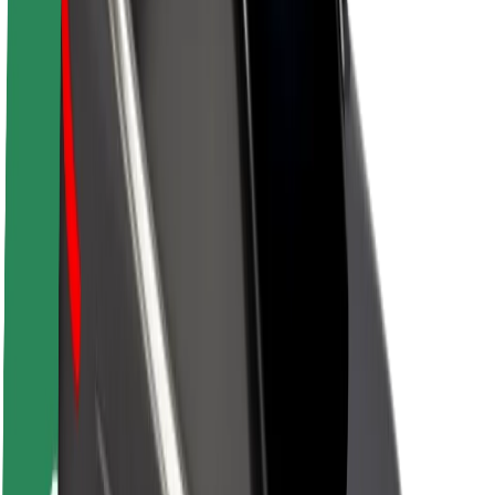
Par Bolt
Bolt ilgtspējība
Project Zero
Blogs
Ziņu telpa
Zīmola vadlīnijas
Misija
Attiecības ar investoriem
Vadība
Zīmols
Mediji
Pilsētvides fonds
Drošība