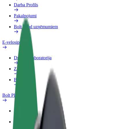
Darba Profils
Pakalpojumi
Bolt Food uzņēmumiem
E-velosipēdi
Drošības laboratorija
Ziņot
BUJ
Bolt Plus
Ieguvumi
Kā pievienoties