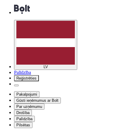
LV
Palīdzība
Reģistrēties
Pakalpojumi
Gūsti ieņēmumus ar Bolt
Par uzņēmumu
Drošība
Palīdzība
Pilsētas