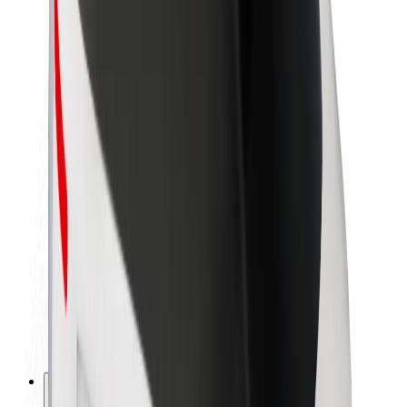
Par Bolt
Bolt ilgtspējība
Project Zero
Blogs
Ziņu telpa
Zīmola vadlīnijas
Misija
Attiecības ar investoriem
Vadība
Zīmols
Mediji
Pilsētvides fonds
Drošība