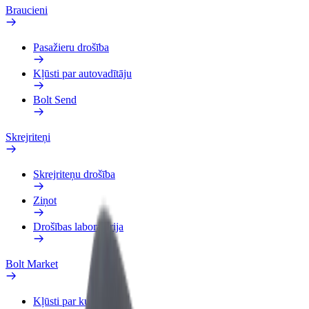
Braucieni
Pasažieru drošība
Kļūsti par autovadītāju
Bolt Send
Skrejriteņi
Skrejriteņu drošība
Ziņot
Drošības laboratorija
Bolt Market
Kļūsti par kurjeru