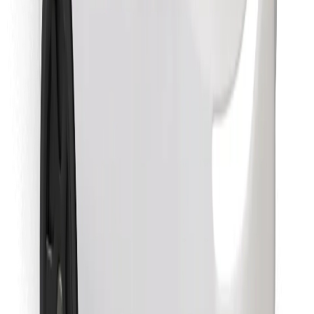
Atrodi savas mīļākās maltītes!
Lejupielādē Bolt Food lietotni