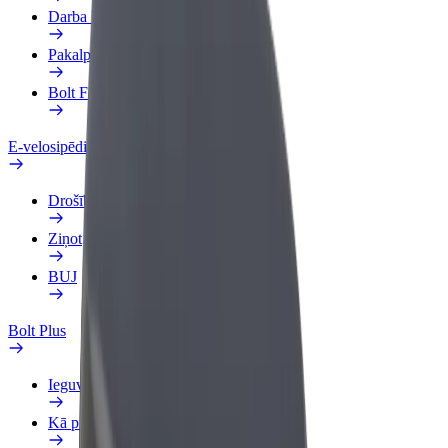
Darba Profils
Pakalpojumi
Bolt Food uzņēmumiem
E-velosipēdi
Drošības laboratorija
Ziņot
BUJ
Bolt Plus
Ieguvumi
Kā pievienoties