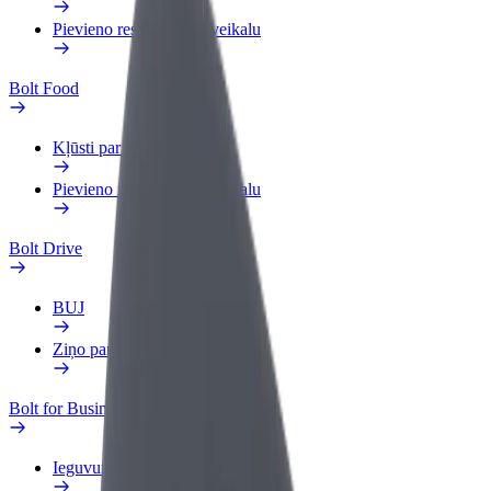
Pievieno restorānu vai veikalu
Bolt Food
Kļūsti par kurjeru
Pievieno restorānu vai veikalu
Bolt Drive
BUJ
Ziņo par transportlīdzekli
Bolt for Business
Ieguvumi