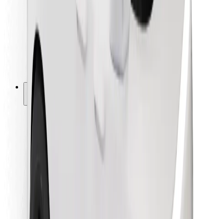
Kurjeriem
Bolt Food
Autoparku īpašniekiem
Restorāniem
Bolt for Business
Cits
Piegādātāji
Noteikumi un nosacījumi
Sīkdatnes
Drošība
Saņem braucienu minūšu laikā!
Lejupielādē Bolt lietotni