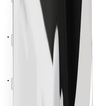
Pasažieru drošība
Autovadītāju drošība
Skrejriteņu drošība
Drošības laboratorija
Pilsētas
Pilsētas
Risinājumi pilsētām
Lidostas
Bolt uzlādes statīvi
Palīdzība
Pasažieriem
Autovadītājiem