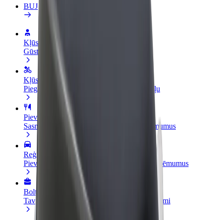
BUJ
Kļūsti par autovadītāju
Gūsti ieņēmumus, kā vēlies
Kļūsti par kurjeru
Piegādā ēdienu un saņem izmaksu ik nedēļu
Pievieno restorānu vai veikalu
Sasniedz vairāk klientu un paaugstini ieņēmumus
Reģistrējies kā autoparka īpašnieks
Pievieno savu autoparku Bolt un palielini ieņēmumus
Bolt for Business
Tavam uzņēmumam pielāgoti Bolt pakalpojumi