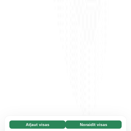
Atļaut visas
Noraidīt visas
Nepieciešamās (65)