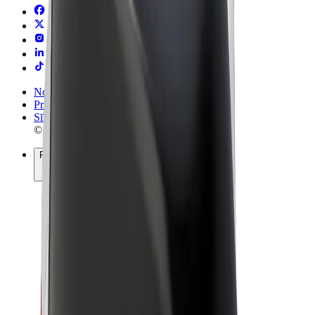
Noteikumi un nosacījumi
Privātuma politika
Sīkdatnes
© 2026 Bolt Technology OÜ
Pakalpojumi
Braucieni
Skrejriteņi
Bolt Market
Bolt Food
Bolt Drive
Bolt for Business