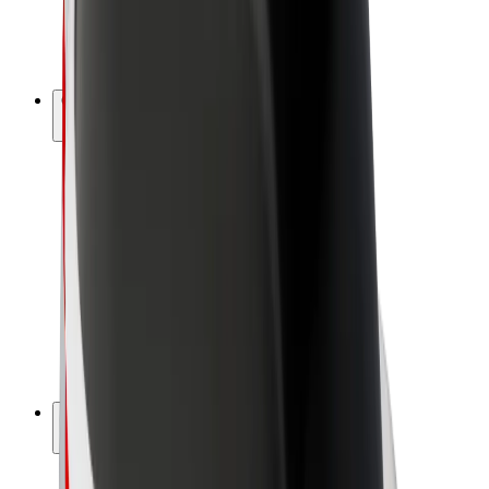
E-velosipēdi
Bolt Plus
Gūsti ieņēmumus ar Bolt
Autovadītāji
Autovadītāja ieņēmumi
Kurjeri
Kurjerpartnera ieņēmumi
Bolt Food tirgotāji
Reģistrē autoparku
Franšīzes
Par uzņēmumu
Karjera