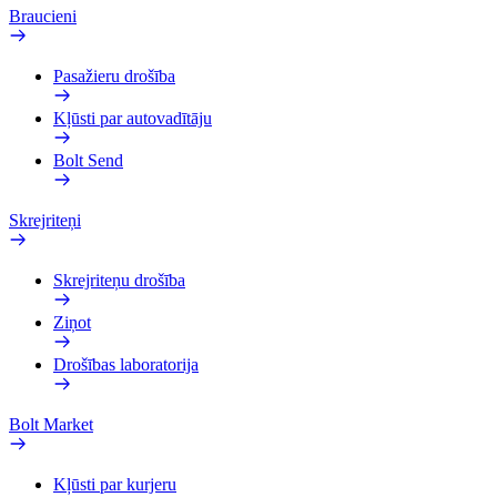
Braucieni
Pasažieru drošība
Kļūsti par autovadītāju
Bolt Send
Skrejriteņi
Skrejriteņu drošība
Ziņot
Drošības laboratorija
Bolt Market
Kļūsti par kurjeru