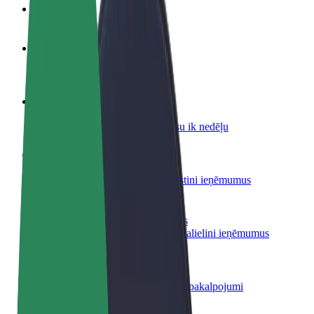
BUJ
Kļūsti par autovadītāju
Gūsti ieņēmumus, kā vēlies
Kļūsti par kurjeru
Piegādā ēdienu un saņem izmaksu ik nedēļu
Pievieno restorānu vai veikalu
Sasniedz vairāk klientu un paaugstini ieņēmumus
Reģistrējies kā autoparka īpašnieks
Pievieno savu autoparku Bolt un palielini ieņēmumus
Bolt for Business
Tavam uzņēmumam pielāgoti Bolt pakalpojumi