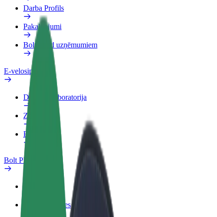
Darba Profils
Pakalpojumi
Bolt Food uzņēmumiem
E-velosipēdi
Drošības laboratorija
Ziņot
BUJ
Bolt Plus
Ieguvumi
Kā pievienoties