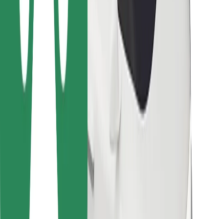
Kurjeriem
Bolt Food
Autoparku īpašniekiem
Restorāniem
Bolt for Business
Cits
Piegādātāji
Noteikumi un nosacījumi
Sīkdatnes
Drošība
Saņem braucienu minūšu laikā!
Lejupielādē Bolt lietotni