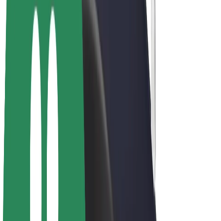
E-velosipēdi
Bolt Plus
Gūsti ieņēmumus ar Bolt
Autovadītāji
Autovadītāja ieņēmumi
Kurjeri
Kurjerpartnera ieņēmumi
Bolt Food tirgotāji
Reģistrē autoparku
Franšīzes
Par uzņēmumu
Karjera