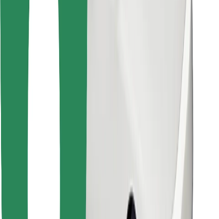
Atrodi savas mīļākās maltītes!
Lejupielādē Bolt Food lietotni