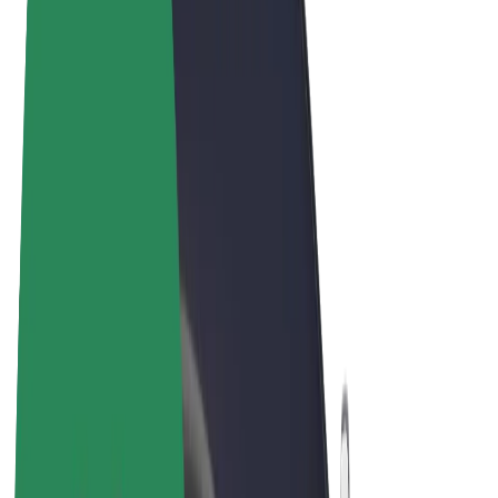
Noteikumi un nosacījumi
Privātuma politika
Sīkdatnes
© 2026 Bolt Technology OÜ
Pakalpojumi
Braucieni
Skrejriteņi
Bolt Market
Bolt Food
Bolt Drive
Bolt for Business