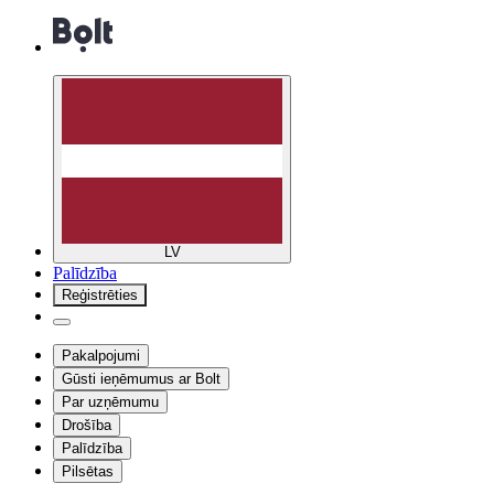
LV
Palīdzība
Reģistrēties
Pakalpojumi
Gūsti ieņēmumus ar Bolt
Par uzņēmumu
Drošība
Palīdzība
Pilsētas