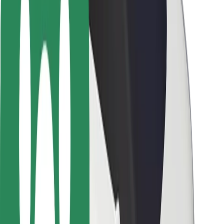
Pasažieru drošība
Autovadītāju drošība
Skrejriteņu drošība
Drošības laboratorija
Pilsētas
Pilsētas
Risinājumi pilsētām
Lidostas
Bolt uzlādes statīvi
Palīdzība
Pasažieriem
Autovadītājiem