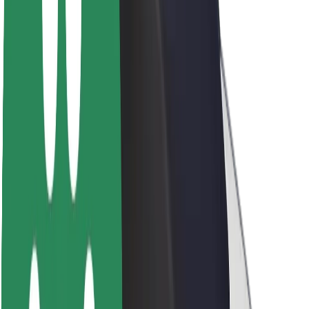
Par Bolt
Bolt ilgtspējība
Project Zero
Blogs
Ziņu telpa
Zīmola vadlīnijas
Misija
Attiecības ar investoriem
Vadība
Zīmols
Mediji
Pilsētvides fonds
Drošība