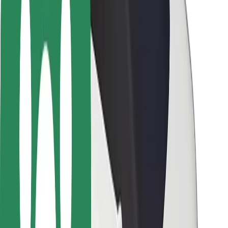
Pasažieru drošība
Autovadītāju drošība
Skrejriteņu drošība
Drošības laboratorija
Pilsētas
Pilsētas
Risinājumi pilsētām
Lidostas
Bolt uzlādes statīvi
Palīdzība
Pasažieriem
Autovadītājiem