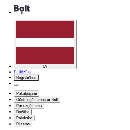
LV
Palīdzība
Reģistrēties
Pakalpojumi
Gūsti ieņēmumus ar Bolt
Par uzņēmumu
Drošība
Palīdzība
Pilsētas