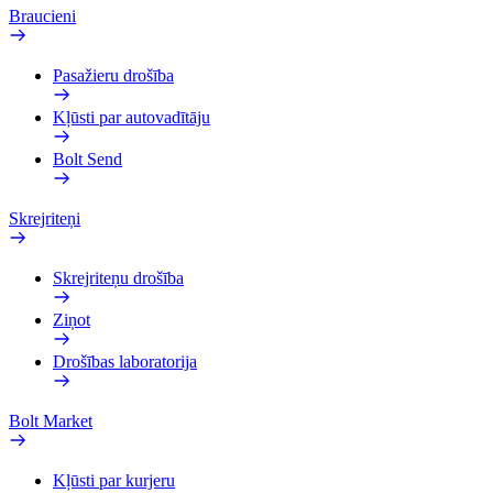
Braucieni
Pasažieru drošība
Kļūsti par autovadītāju
Bolt Send
Skrejriteņi
Skrejriteņu drošība
Ziņot
Drošības laboratorija
Bolt Market
Kļūsti par kurjeru