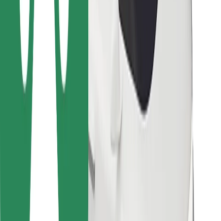
Kurjeriem
Bolt Food
Autoparku īpašniekiem
Restorāniem
Bolt for Business
Cits
Piegādātāji
Noteikumi un nosacījumi
Sīkdatnes
Drošība
Saņem braucienu minūšu laikā!
Lejupielādē Bolt lietotni