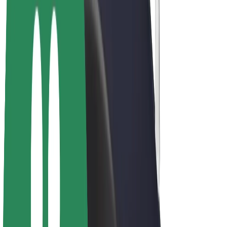
E-velosipēdi
Bolt Plus
Gūsti ieņēmumus ar Bolt
Autovadītāji
Autovadītāja ieņēmumi
Kurjeri
Kurjerpartnera ieņēmumi
Bolt Food tirgotāji
Reģistrē autoparku
Franšīzes
Par uzņēmumu
Karjera