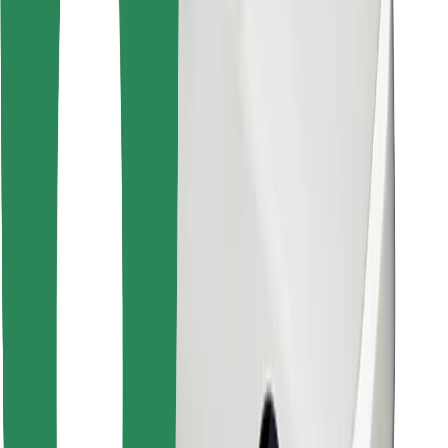
Atrodi savas mīļākās maltītes!
Lejupielādē Bolt Food lietotni