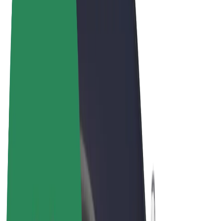
Noteikumi un nosacījumi
Privātuma politika
Sīkdatnes
© 2026 Bolt Technology OÜ
Pakalpojumi
Braucieni
Skrejriteņi
Bolt Market
Bolt Food
Bolt Drive
Bolt for Business