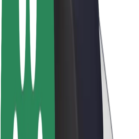
Par Bolt
Bolt ilgtspējība
Project Zero
Blogs
Ziņu telpa
Zīmola vadlīnijas
Misija
Attiecības ar investoriem
Vadība
Zīmols
Mediji
Pilsētvides fonds
Drošība