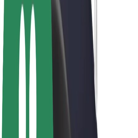
E-velosipēdi
Bolt Plus
Gūsti ieņēmumus ar Bolt
Autovadītāji
Autovadītāja ieņēmumi
Kurjeri
Kurjerpartnera ieņēmumi
Bolt Food tirgotāji
Reģistrē autoparku
Franšīzes
Par uzņēmumu
Karjera