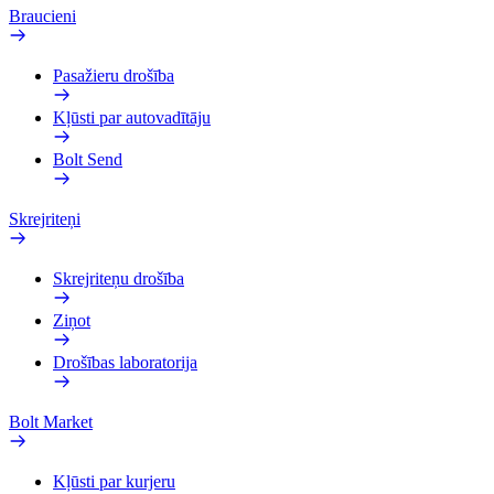
Braucieni
Pasažieru drošība
Kļūsti par autovadītāju
Bolt Send
Skrejriteņi
Skrejriteņu drošība
Ziņot
Drošības laboratorija
Bolt Market
Kļūsti par kurjeru