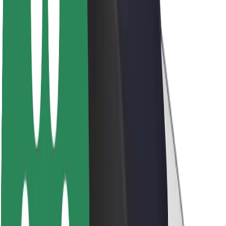
Par Bolt
Bolt ilgtspējība
Project Zero
Blogs
Ziņu telpa
Zīmola vadlīnijas
Misija
Attiecības ar investoriem
Vadība
Zīmols
Mediji
Pilsētvides fonds
Drošība