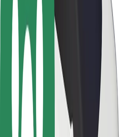
Pasažieru drošība
Autovadītāju drošība
Skrejriteņu drošība
Drošības laboratorija
Pilsētas
Pilsētas
Risinājumi pilsētām
Lidostas
Bolt uzlādes statīvi
Palīdzība
Pasažieriem
Autovadītājiem