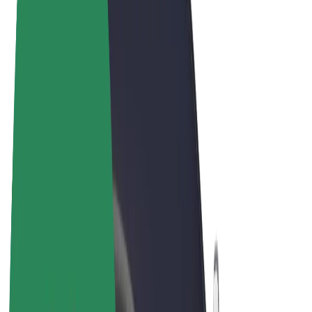
Noteikumi un nosacījumi
Privātuma politika
Sīkdatnes
© 2026 Bolt Technology OÜ
Pakalpojumi
Braucieni
Skrejriteņi
Bolt Market
Bolt Food
Bolt Drive
Bolt for Business