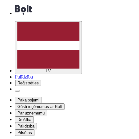
LV
Palīdzība
Reģistrēties
Pakalpojumi
Gūsti ieņēmumus ar Bolt
Par uzņēmumu
Drošība
Palīdzība
Pilsētas