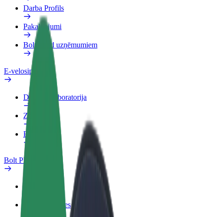
Darba Profils
Pakalpojumi
Bolt Food uzņēmumiem
E-velosipēdi
Drošības laboratorija
Ziņot
BUJ
Bolt Plus
Ieguvumi
Kā pievienoties