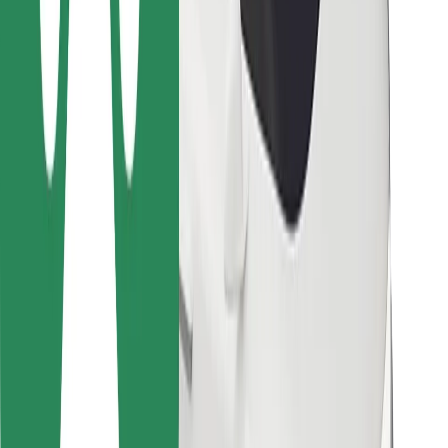
Kurjeriem
Bolt Food
Autoparku īpašniekiem
Restorāniem
Bolt for Business
Cits
Piegādātāji
Noteikumi un nosacījumi
Sīkdatnes
Drošība
Saņem braucienu minūšu laikā!
Lejupielādē Bolt lietotni