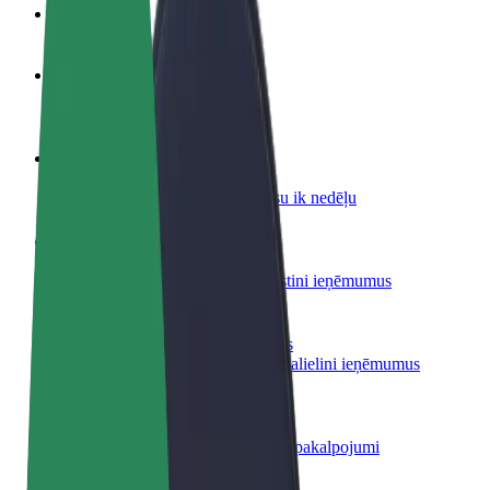
BUJ
Kļūsti par autovadītāju
Gūsti ieņēmumus, kā vēlies
Kļūsti par kurjeru
Piegādā ēdienu un saņem izmaksu ik nedēļu
Pievieno restorānu vai veikalu
Sasniedz vairāk klientu un paaugstini ieņēmumus
Reģistrējies kā autoparka īpašnieks
Pievieno savu autoparku Bolt un palielini ieņēmumus
Bolt for Business
Tavam uzņēmumam pielāgoti Bolt pakalpojumi