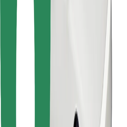
Atrodi savas mīļākās maltītes!
Lejupielādē Bolt Food lietotni