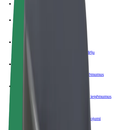
BUJ
Kļūsti par autovadītāju
Gūsti ieņēmumus, kā vēlies
Kļūsti par kurjeru
Piegādā ēdienu un saņem izmaksu ik nedēļu
Pievieno restorānu vai veikalu
Sasniedz vairāk klientu un paaugstini ieņēmumus
Reģistrējies kā autoparka īpašnieks
Pievieno savu autoparku Bolt un palielini ieņēmumus
Bolt for Business
Tavam uzņēmumam pielāgoti Bolt pakalpojumi