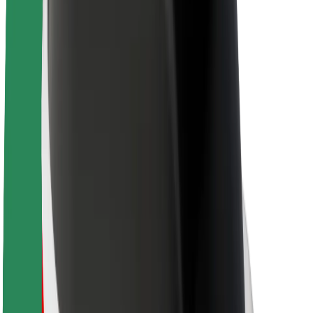
Par Bolt
Bolt ilgtspējība
Project Zero
Blogs
Ziņu telpa
Zīmola vadlīnijas
Misija
Attiecības ar investoriem
Vadība
Zīmols
Mediji
Pilsētvides fonds
Drošība