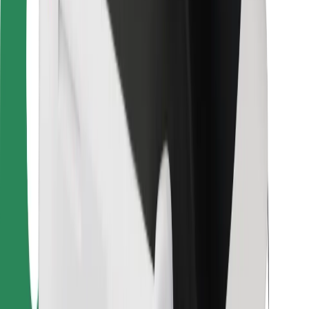
Kurjeriem
Bolt Food
Autoparku īpašniekiem
Restorāniem
Bolt for Business
Cits
Piegādātāji
Noteikumi un nosacījumi
Sīkdatnes
Drošība
Saņem braucienu minūšu laikā!
Lejupielādē Bolt lietotni