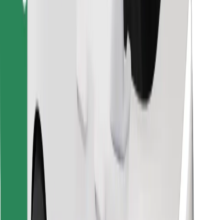
Atrodi savas mīļākās maltītes!
Lejupielādē Bolt Food lietotni