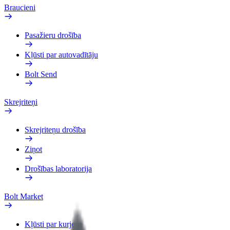
Braucieni
Pasažieru drošība
Kļūsti par autovadītāju
Bolt Send
Skrejriteņi
Skrejriteņu drošība
Ziņot
Drošības laboratorija
Bolt Market
Kļūsti par kurjeru