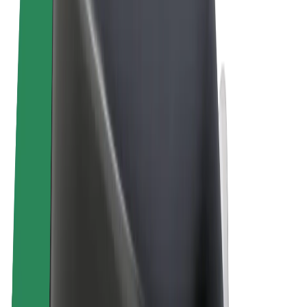
Noteikumi un nosacījumi
Privātuma politika
Sīkdatnes
© 2026 Bolt Technology OÜ
Pakalpojumi
Braucieni
Skrejriteņi
Bolt Market
Bolt Food
Bolt Drive
Bolt for Business