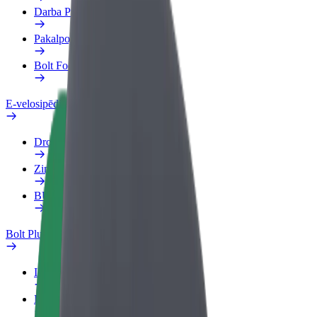
Darba Profils
Pakalpojumi
Bolt Food uzņēmumiem
E-velosipēdi
Drošības laboratorija
Ziņot
BUJ
Bolt Plus
Ieguvumi
Kā pievienoties