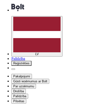
LV
Palīdzība
Reģistrēties
Pakalpojumi
Gūsti ieņēmumus ar Bolt
Par uzņēmumu
Drošība
Palīdzība
Pilsētas