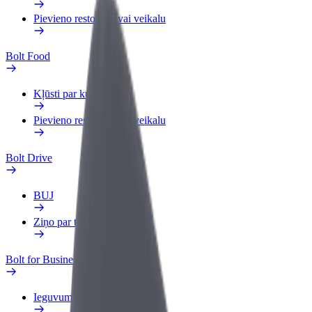
Pievieno restorānu vai veikalu
Bolt Food
Kļūsti par kurjeru
Pievieno restorānu vai veikalu
Bolt Drive
BUJ
Ziņo par transportlīdzekli
Bolt for Business
Ieguvumi