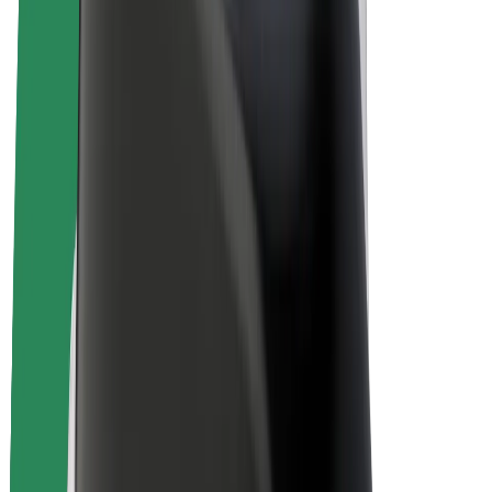
E-velosipēdi
Bolt Plus
Gūsti ieņēmumus ar Bolt
Autovadītāji
Autovadītāja ieņēmumi
Kurjeri
Kurjerpartnera ieņēmumi
Bolt Food tirgotāji
Reģistrē autoparku
Franšīzes
Par uzņēmumu
Karjera