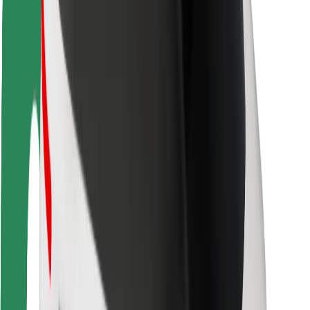
Pasažieru drošība
Autovadītāju drošība
Skrejriteņu drošība
Drošības laboratorija
Pilsētas
Pilsētas
Risinājumi pilsētām
Lidostas
Bolt uzlādes statīvi
Palīdzība
Pasažieriem
Autovadītājiem