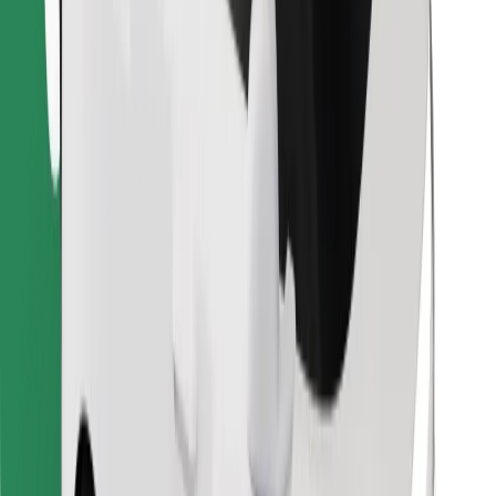
Atrodi savas mīļākās maltītes!
Lejupielādē Bolt Food lietotni