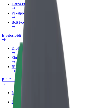
Darba Profils
Pakalpojumi
Bolt Food uzņēmumiem
E-velosipēdi
Drošības laboratorija
Ziņot
BUJ
Bolt Plus
Ieguvumi
Kā pievienoties