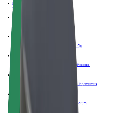
BUJ
Kļūsti par autovadītāju
Gūsti ieņēmumus, kā vēlies
Kļūsti par kurjeru
Piegādā ēdienu un saņem izmaksu ik nedēļu
Pievieno restorānu vai veikalu
Sasniedz vairāk klientu un paaugstini ieņēmumus
Reģistrējies kā autoparka īpašnieks
Pievieno savu autoparku Bolt un palielini ieņēmumus
Bolt for Business
Tavam uzņēmumam pielāgoti Bolt pakalpojumi