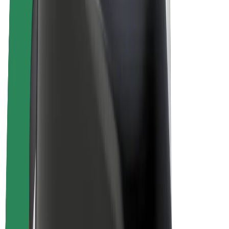
E-velosipēdi
Bolt Plus
Gūsti ieņēmumus ar Bolt
Autovadītāji
Autovadītāja ieņēmumi
Kurjeri
Kurjerpartnera ieņēmumi
Bolt Food tirgotāji
Reģistrē autoparku
Franšīzes
Par uzņēmumu
Karjera