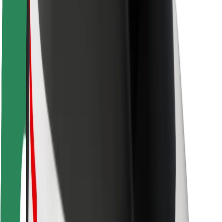
Pasažieru drošība
Autovadītāju drošība
Skrejriteņu drošība
Drošības laboratorija
Pilsētas
Pilsētas
Risinājumi pilsētām
Lidostas
Bolt uzlādes statīvi
Palīdzība
Pasažieriem
Autovadītājiem