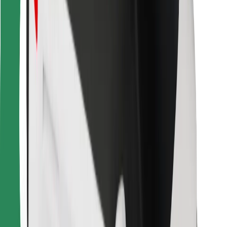
Kurjeriem
Bolt Food
Autoparku īpašniekiem
Restorāniem
Bolt for Business
Cits
Piegādātāji
Noteikumi un nosacījumi
Sīkdatnes
Drošība
Saņem braucienu minūšu laikā!
Lejupielādē Bolt lietotni