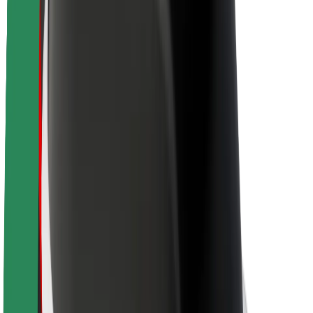
Par Bolt
Bolt ilgtspējība
Project Zero
Blogs
Ziņu telpa
Zīmola vadlīnijas
Misija
Attiecības ar investoriem
Vadība
Zīmols
Mediji
Pilsētvides fonds
Drošība