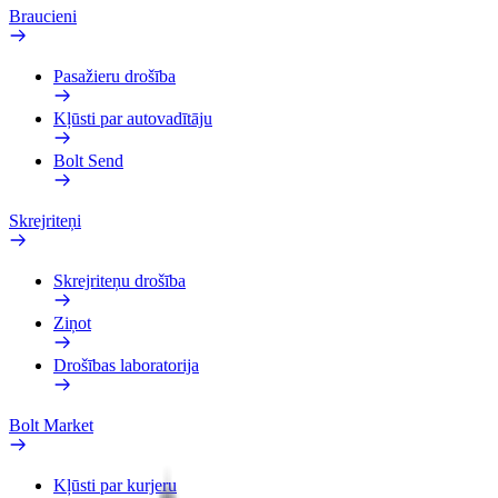
Braucieni
Pasažieru drošība
Kļūsti par autovadītāju
Bolt Send
Skrejriteņi
Skrejriteņu drošība
Ziņot
Drošības laboratorija
Bolt Market
Kļūsti par kurjeru