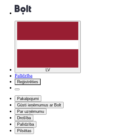
LV
Palīdzība
Reģistrēties
Pakalpojumi
Gūsti ieņēmumus ar Bolt
Par uzņēmumu
Drošība
Palīdzība
Pilsētas