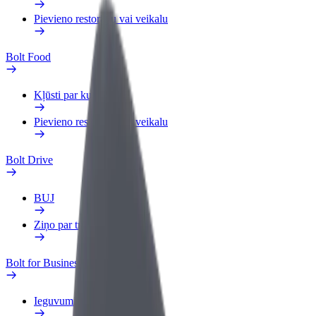
Pievieno restorānu vai veikalu
Bolt Food
Kļūsti par kurjeru
Pievieno restorānu vai veikalu
Bolt Drive
BUJ
Ziņo par transportlīdzekli
Bolt for Business
Ieguvumi