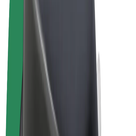
Noteikumi un nosacījumi
Privātuma politika
Sīkdatnes
© 2026 Bolt Technology OÜ
Pakalpojumi
Braucieni
Skrejriteņi
Bolt Market
Bolt Food
Bolt Drive
Bolt for Business