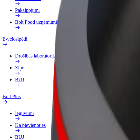
Pakalpojumi
Bolt Food uzņēmumiem
E-velosipēdi
Drošības laboratorija
Ziņot
BUJ
Bolt Plus
Ieguvumi
Kā pievienoties
BUJ