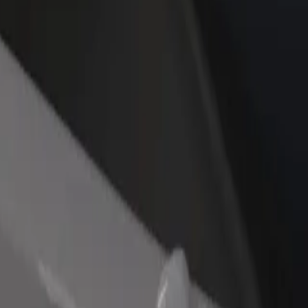
no restorānu vai veikalu
Reģistrējies kā autoparka īpašnieks
dz vairāk klientu un paaugstini
Pievieno savu autoparku Bolt un paliel
umus
ieņēmumus
is AS
, kuri pakalpojumi pieejami Tavā pilsētā un izvēlies ceļam piemērotāko
Lejupielādēt lietotni