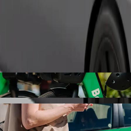
Pasūtīt braucienu
: Kryžkalnis AS ar Bolt kopbraukšanas auto
s auto braucienam uz: Kryžkalnis AS. Ar Bolt ceļā pavadīsi aptuveni 33