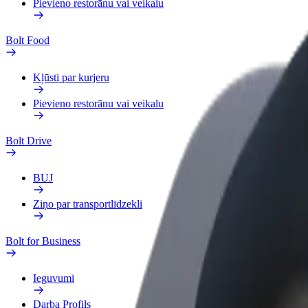
Pievieno restorānu vai veikalu
Bolt Food
Kļūsti par kurjeru
Pievieno restorānu vai veikalu
Bolt Drive
BUJ
Ziņo par transportlīdzekli
Bolt for Business
Ieguvumi
Darba Profils