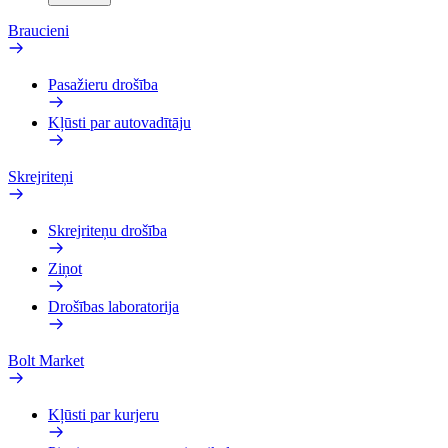
Braucieni
Pasažieru drošība
Kļūsti par autovadītāju
Skrejriteņi
Skrejriteņu drošība
Ziņot
Drošības laboratorija
Bolt Market
Kļūsti par kurjeru