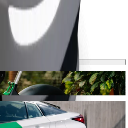
 min, un tas Tev izmaksās aptuveni 27,80 € EUR. Mūsu platformā ir