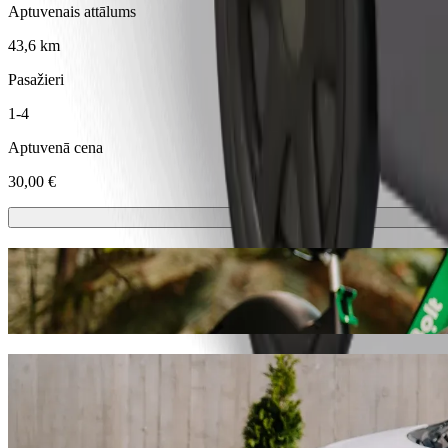
Aptuvenais attālums
43,6 km
Pasažieri
1-4
Aptuvenā cena
30,00 €
Skrejriteni vai e-riteni
Izvēlies skrejriteni vai e-riteni braucieniem šajā pilsētā: Tauraģe
Lejupielādē Bolt lietotni
Brauciens no: Tauragės autobusų stotis uz
Ja vēlies izdevīgāko cenu, tad iesakām izvēlēties Bolt kopbraukšana
dažādi auto visdažādākajiem dzīves brīžiem.
Lejupielādē Bolt lietotni