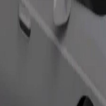
Pasūtīt braucienu