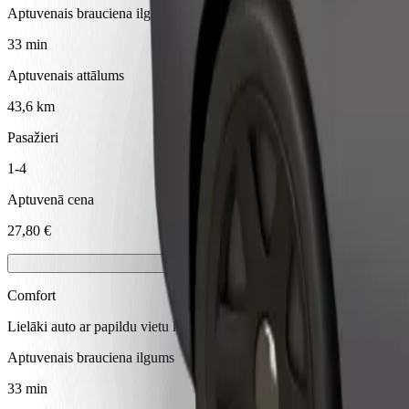
Aptuvenais brauciena ilgums
33 min
Aptuvenais attālums
43,6 km
Pasažieri
1-4
Aptuvenā cena
27,80 €
Comfort
Lielāki auto ar papildu vietu kājām un mantām
Aptuvenais brauciena ilgums
33 min