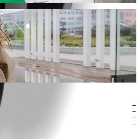
ti riteņkrēsliem.