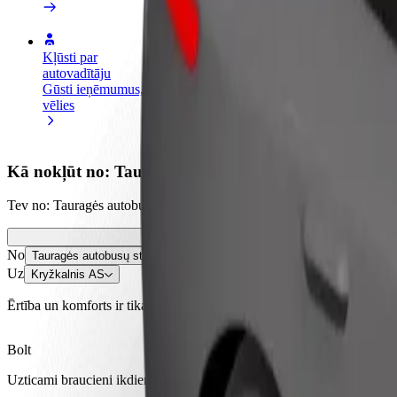
Kļūsti par
Kļūsti par kurjeru
Pievie
autovadītāju
Piegādā ēdienu un saņem izmaksu
Sasnie
Gūsti ieņēmumus, kā
ik nedēļu
ieņēm
vēlies
Kā nokļūt no: Tauragės autobusų stotis uz: Kryžkaln
Tev no: Tauragės autobusų stotis jānokļūst uz: Kryžkalnis AS? Uzzini
No
Tauragės autobusų stotis
Uz
Kryžkalnis AS
Ērtība un komforts ir tikai dažu pieskārienu attālumā!
Bolt
Uzticami braucieni ikdienas vidēja izmēra auto