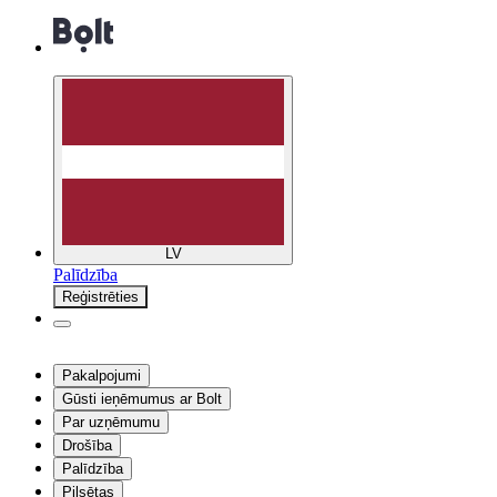
LV
Palīdzība
Reģistrēties
Pakalpojumi
Gūsti ieņēmumus ar Bolt
Par uzņēmumu
Drošība
Palīdzība
Pilsētas