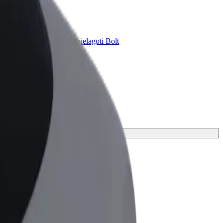
Bolt for Business
ini
Tavam uzņēmumam pielāgoti Bolt
pakalpojumi
 braucienu.