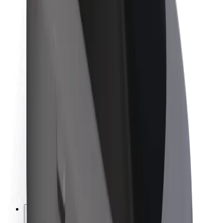
Par Bolt
Bolt ilgtspējība
Project Zero
Blogs
Ziņu telpa
Zīmola vadlīnijas
Misija
Attiecības ar investoriem
Vadība
Zīmols
Mediji
Pilsētvides fonds
Drošība