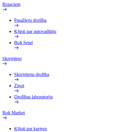
Braucieni
Pasažieru drošība
Kļūsti par autovadītāju
Bolt Send
Skrejriteņi
Skrejriteņu drošība
Ziņot
Drošības laboratorija
Bolt Market
Kļūsti par kurjeru