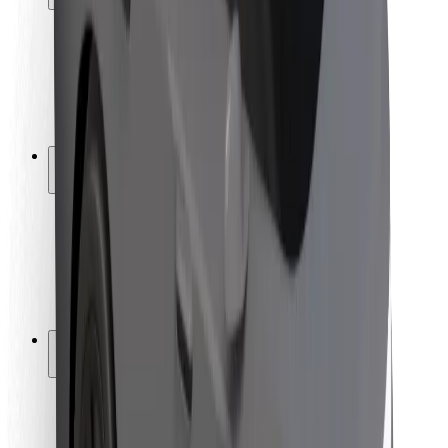
Pasažieru drošība
Autovadītāju drošība
Skrejriteņu drošība
Drošības laboratorija
Pilsētas
Pilsētas
Risinājumi pilsētām
Lidostas
Bolt uzlādes statīvi
Palīdzība
Pasažieriem
Autovadītājiem