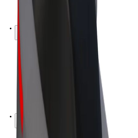
E-velosipēdi
Bolt Plus
Gūsti ieņēmumus ar Bolt
Autovadītāji
Autovadītāja ieņēmumi
Kurjeri
Kurjerpartnera ieņēmumi
Bolt Food tirgotāji
Reģistrē autoparku
Franšīzes
Par uzņēmumu
Karjera