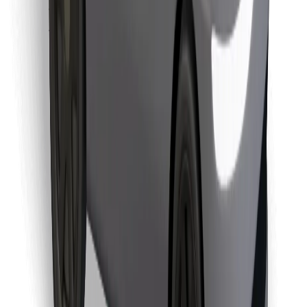
Atrodi savas mīļākās maltītes!
Lejupielādē Bolt Food lietotni