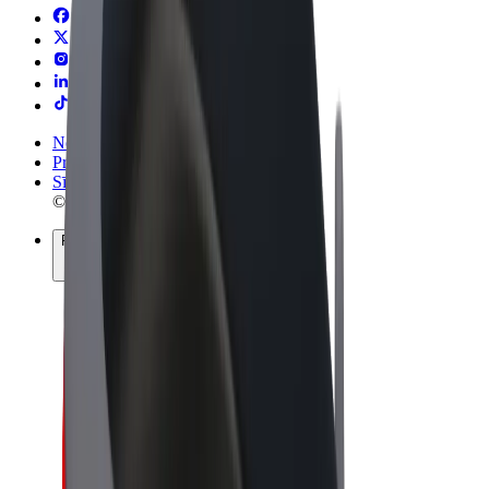
Noteikumi un nosacījumi
Privātuma politika
Sīkdatnes
© 2026 Bolt Technology OÜ
Pakalpojumi
Braucieni
Skrejriteņi
Bolt Market
Bolt Food
Bolt Drive
Bolt for Business