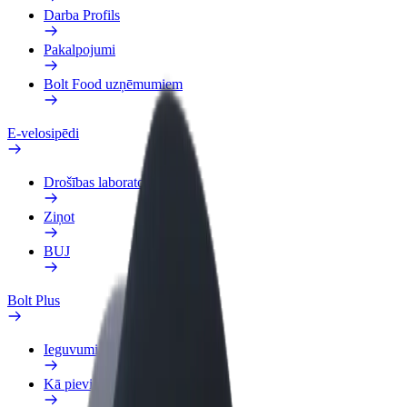
Darba Profils
Pakalpojumi
Bolt Food uzņēmumiem
E-velosipēdi
Drošības laboratorija
Ziņot
BUJ
Bolt Plus
Ieguvumi
Kā pievienoties