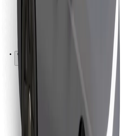
Kurjeriem
Bolt Food
Autoparku īpašniekiem
Restorāniem
Bolt for Business
Cits
Piegādātāji
Noteikumi un nosacījumi
Sīkdatnes
Drošība
Saņem braucienu minūšu laikā!
Lejupielādē Bolt lietotni