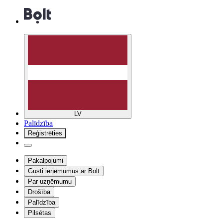
LV
Palīdzība
Reģistrēties
Pakalpojumi
Gūsti ieņēmumus ar Bolt
Par uzņēmumu
Drošība
Palīdzība
Pilsētas