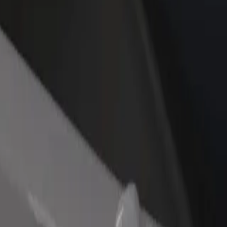
no restorānu vai veikalu
Reģistrējies kā autoparka īpašnieks
dz vairāk klientu un paaugstini
Pievieno savu autoparku Bolt un paliel
umus
ieņēmumus
Beach
, kuri pakalpojumi pieejami Tavā pilsētā un izvēlies ceļam piemērotāko
Lejupielādēt lietotni