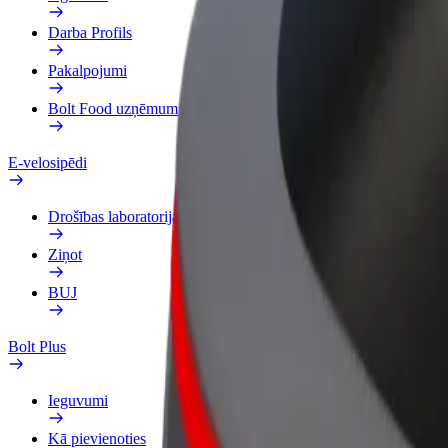
Darba Profils
Pakalpojumi
Bolt Food uzņēmumiem
E-velosipēdi
Drošības laboratorija
Ziņot
BUJ
Bolt Plus
Ieguvumi
Kā pievienoties