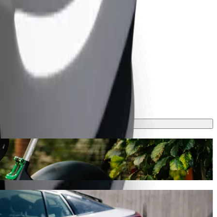
min, un tas Tev izmaksās aptuveni 3,50 € EUR. Mūsu platformā ir