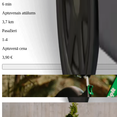
6 min
Aptuvenais attālums
3,7 km
Pasažieri
1-4
Aptuvenā cena
3,90 €
Skrejriteni vai e-riteni
Izvēlies skrejriteni vai e-riteni braucieniem šajā pilsētā: Tauraģe
Lejupielādē Bolt lietotni
Brauciens no: Tauragės autobusų stotis uz
Ja vēlies izdevīgāko cenu, tad iesakām izvēlēties Bolt kopbraukšanas