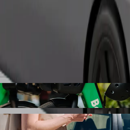
Pasūtīt braucienu
: Liberty Beach ar Bolt kopbraukšanas auto
 auto braucienam uz: Liberty Beach. Ar Bolt ceļā pavadīsi aptuveni 6 