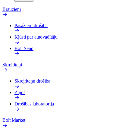
Braucieni
Pasažieru drošība
Kļūsti par autovadītāju
Bolt Send
Skrejriteņi
Skrejriteņu drošība
Ziņot
Drošības laboratorija
Bolt Market