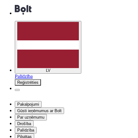
LV
Palīdzība
Reģistrēties
Pakalpojumi
Gūsti ieņēmumus ar Bolt
Par uzņēmumu
Drošība
Palīdzība
Pilsētas