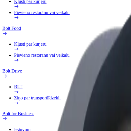
Kļūsti par kurjeru
Pievieno restorānu vai veikalu
Bolt Food
Kļūsti par kurjeru
Pievieno restorānu vai veikalu
Bolt Drive
BUJ
Ziņo par transportlīdzekli
Bolt for Business
Ieguvumi