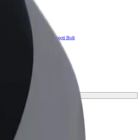
Bolt for Business
ini
Tavam uzņēmumam pielāgoti Bolt
pakalpojumi
 braucienu.