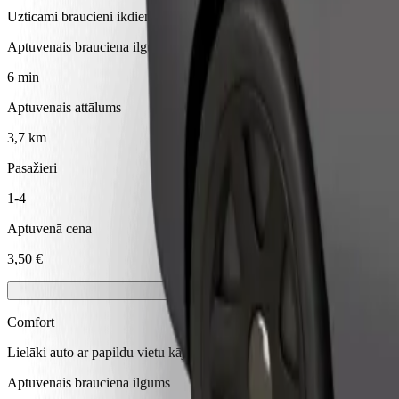
Uzticami braucieni ikdienas vidēja izmēra auto
Aptuvenais brauciena ilgums
6 min
Aptuvenais attālums
3,7 km
Pasažieri
1-4
Aptuvenā cena
3,50 €
Comfort
Lielāki auto ar papildu vietu kājām un mantām
Aptuvenais brauciena ilgums