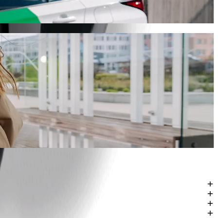
ti riteņkrēsliem.