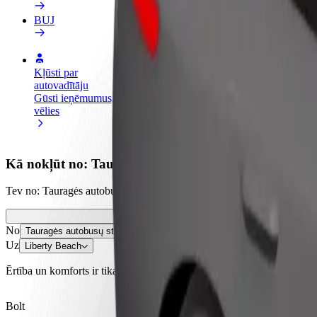
BUJ
Kļūsti par
Kļūsti par kurjeru
Pievie
autovadītāju
Piegādā ēdienu un saņem izmaksu
Sasnie
Gūsti ieņēmumus, kā
ik nedēļu
ieņēm
vēlies
Kā nokļūt no: Tauragės autobusų stotis uz: Liberty 
Tev no: Tauragės autobusų stotis jānokļūst uz: Liberty Beach? Uzzini
No
Tauragės autobusų stotis
Uz
Liberty Beach
Ērtība un komforts ir tikai dažu pieskārienu attālumā!
Bolt