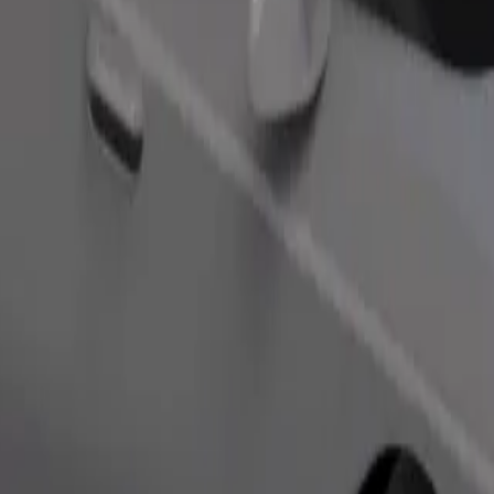
Pasūtīt braucienu