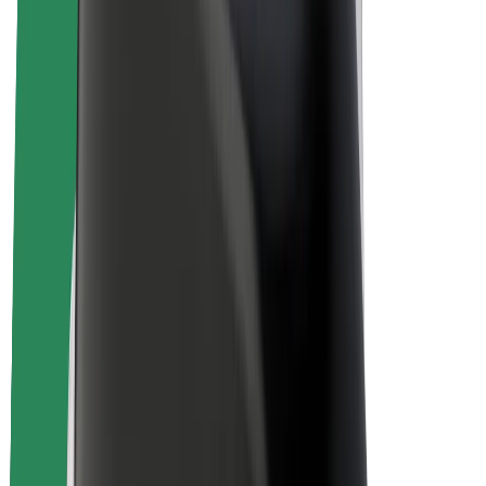
Duurzaamheid bij Bolt
Project Zero
Blog
Nieuws
Merkrichtlijnen
Missie
Investeerdersrelaties
Leiderschap
Merk
Media
Urban Fund
Veiligheid
Veiligheid voor passagiers