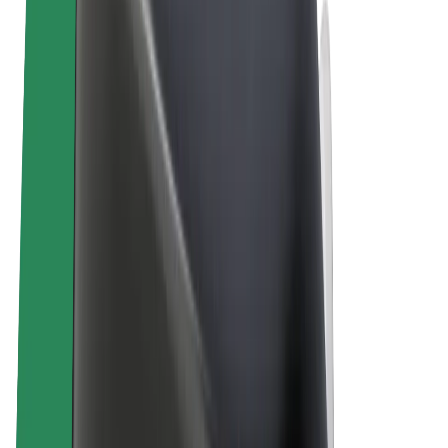
Bolt Plus
Verdienen met Bolt
Chauffeurs
Verdiensten voor chauffeurs
Bezorgers
Verdiensten voor bezorgers
Bolt Food-handelaren
Fleet Owner
Franchises
Bedrijf
Carrière
Over Bolt