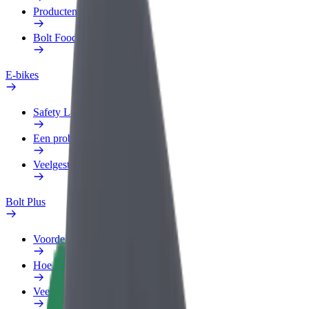
Producten
Bolt Food voor Business
E-bikes
Safety Lab
Een probleem melden
Veelgestelde vragen
Bolt Plus
Voordelen
Hoe werkt het
Veelgestelde Vragen