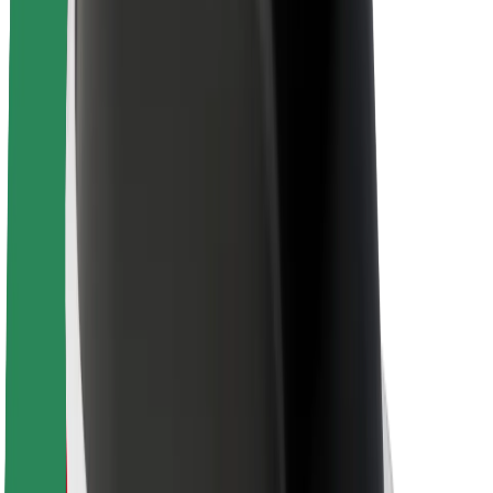
Veiligheid voor chauffeurs
Veiligheid E-steps
Safety Lab
Steden
Locaties
Stadsoplossingen
Luchthavens
Bolt Laadstations
Support
Voor passagiers
Voor chauffeurs
Voor bezorgers