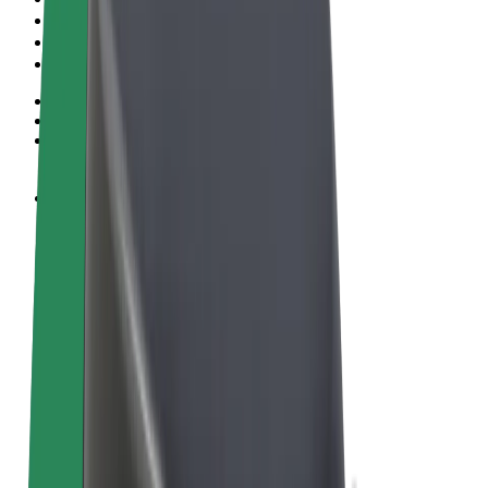
Algemene voorwaarden
Privacy
Cookies
© 2026 Bolt Technology OÜ
Producten
Ritten
E-Steps
Bolt Market
Bolt Food
Bolt Drive
Bolt for Business
E-bikes