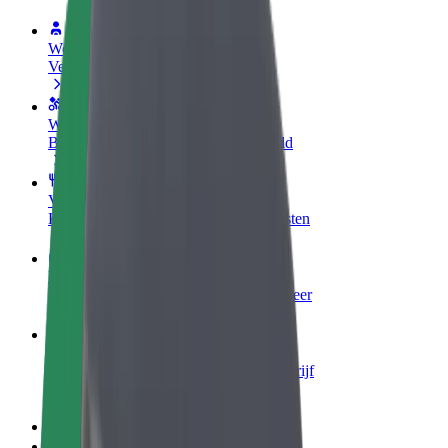
Word een chauffeur
Verdien geld op jouw voorwaarden
Wordt bezorger
Bezorg eten en krijg elke week betaald
Voeg een restaurant of winkel toe
Krijg meer klanten en verhoog inkomsten
Meld je aan als Fleet-eigenaar
Voeg je fleet toe aan Bolt en verdien meer
Bolt for Business
Bolt-producten en -services voor je bedrijf