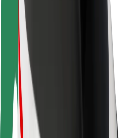
Bolt Food
Voor fleet owners
Voor restaurants
Bolt for Business
Overig
Leveranciers
Algemene voorwaarden
Cookies
Beveiliging
Slechts enkele minuten verwijderd van je rit!
Download Bolt app
Vind je favoriete maaltijden!