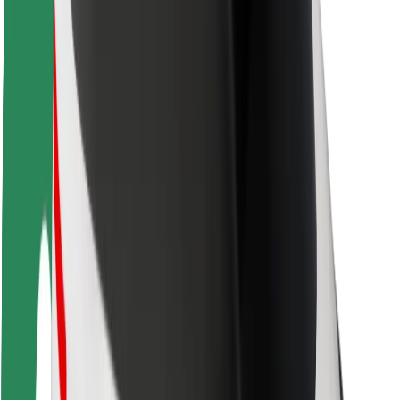
Bolt Food
Voor fleet owners
Voor restaurants
Bolt for Business
Overig
Leveranciers
Algemene voorwaarden
Cookies
Beveiliging
Slechts enkele minuten verwijderd van je rit!
Download Bolt app
Vind je favoriete maaltijden!