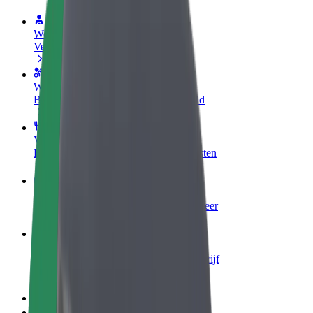
Word een chauffeur
Verdien geld op jouw voorwaarden
Wordt bezorger
Bezorg eten en krijg elke week betaald
Voeg een restaurant of winkel toe
Krijg meer klanten en verhoog inkomsten
Meld je aan als Fleet-eigenaar
Voeg je fleet toe aan Bolt en verdien meer
Bolt for Business
Bolt-producten en -services voor je bedrijf