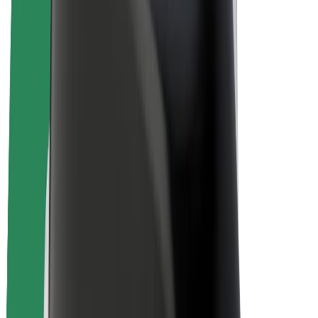
Duurzaamheid bij Bolt
Project Zero
Blog
Nieuws
Merkrichtlijnen
Missie
Investeerdersrelaties
Leiderschap
Merk
Media
Urban Fund
Veiligheid
Veiligheid voor passagiers