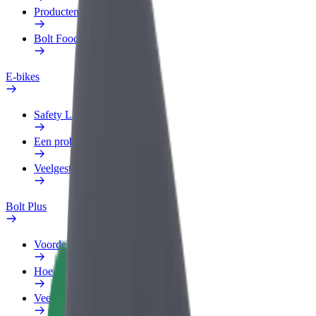
Producten
Bolt Food voor Business
E-bikes
Safety Lab
Een probleem melden
Veelgestelde vragen
Bolt Plus
Voordelen
Hoe werkt het
Veelgestelde Vragen