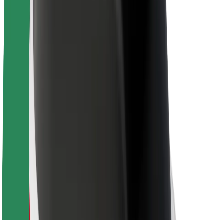
Veiligheid voor chauffeurs
Veiligheid E-steps
Safety Lab
Steden
Locaties
Stadsoplossingen
Luchthavens
Bolt Laadstations
Support
Voor passagiers
Voor chauffeurs
Voor bezorgers