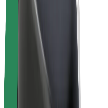
Bolt Plus
Verdienen met Bolt
Chauffeurs
Verdiensten voor chauffeurs
Bezorgers
Verdiensten voor bezorgers
Bolt Food-handelaren
Fleet Owner
Franchises
Bedrijf
Carrière
Over Bolt