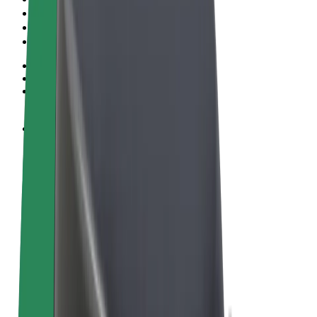
Algemene voorwaarden
Privacy
Cookies
© 2026 Bolt Technology OÜ
Producten
Ritten
E-Steps
Bolt Market
Bolt Food
Bolt Drive
Bolt for Business
E-bikes