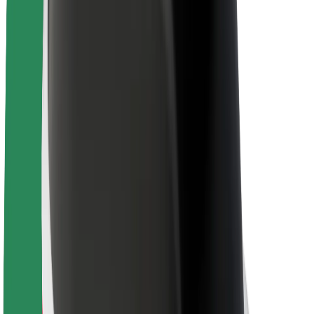
Veiligheid voor chauffeurs
Veiligheid E-steps
Safety Lab
Steden
Locaties
Stadsoplossingen
Luchthavens
Bolt Laadstations
Support
Voor passagiers
Voor chauffeurs
Voor bezorgers