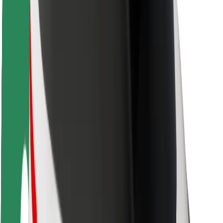
Bolt Food
Voor fleet owners
Voor restaurants
Bolt for Business
Overig
Leveranciers
Algemene voorwaarden
Cookies
Beveiliging
Slechts enkele minuten verwijderd van je rit!
Download Bolt app
Vind je favoriete maaltijden!