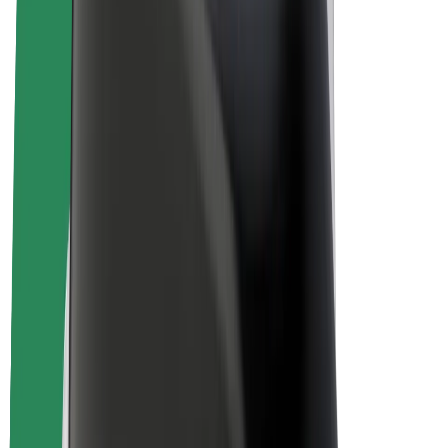
Duurzaamheid bij Bolt
Project Zero
Blog
Nieuws
Merkrichtlijnen
Missie
Investeerdersrelaties
Leiderschap
Merk
Media
Urban Fund
Veiligheid
Veiligheid voor passagiers