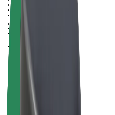
Algemene voorwaarden
Privacy
Cookies
© 2026 Bolt Technology OÜ
Producten
Ritten
E-Steps
Bolt Market
Bolt Food
Bolt Drive
Bolt for Business
E-bikes