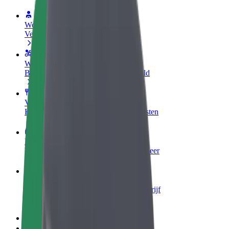
Word een chauffeur
Verdien geld op jouw voorwaarden
Wordt bezorger
Bezorg eten en krijg elke week betaald
Voeg een restaurant of winkel toe
Krijg meer klanten en verhoog inkomsten
Meld je aan als Fleet-eigenaar
Voeg je fleet toe aan Bolt en verdien meer
Bolt for Business
Bolt-producten en -services voor je bedrijf