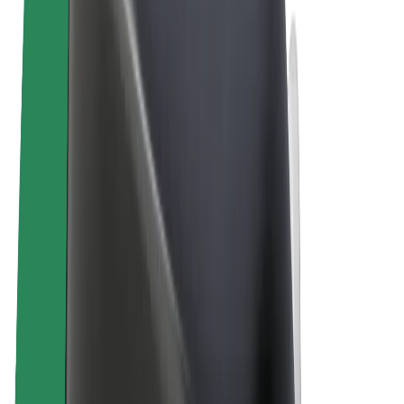
Bolt Plus
Verdienen met Bolt
Chauffeurs
Verdiensten voor chauffeurs
Bezorgers
Verdiensten voor bezorgers
Bolt Food-handelaren
Fleet Owner
Franchises
Bedrijf
Carrière
Over Bolt