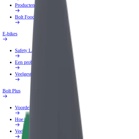
Producten
Bolt Food voor Business
E-bikes
Safety Lab
Een probleem melden
Veelgestelde vragen
Bolt Plus
Voordelen
Hoe werkt het
Veelgestelde Vragen