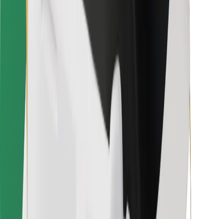
Voor bezorgers
Bolt Food
Voor fleet owners
Voor restaurants
Bolt for Business
Overig
Leveranciers
Algemene voorwaarden
Cookies
Beveiliging
Slechts enkele minuten verwijderd van je rit!
Download Bolt app