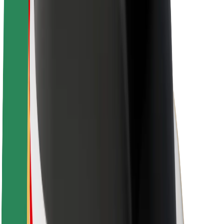
Over Bolt
Duurzaamheid bij Bolt
Project Zero
Blog
Nieuws
Merkrichtlijnen
Missie
Investeerdersrelaties
Leiderschap
Merk
Media
Urban Fund
Veiligheid