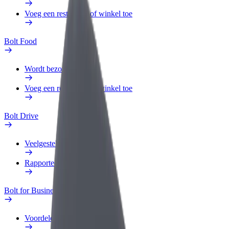
Voeg een restaurant of winkel toe
Bolt Food
Wordt bezorger
Voeg een restaurant of winkel toe
Bolt Drive
Veelgestelde Vragen
Rapporteer een voertuig
Bolt for Business
Voordelen