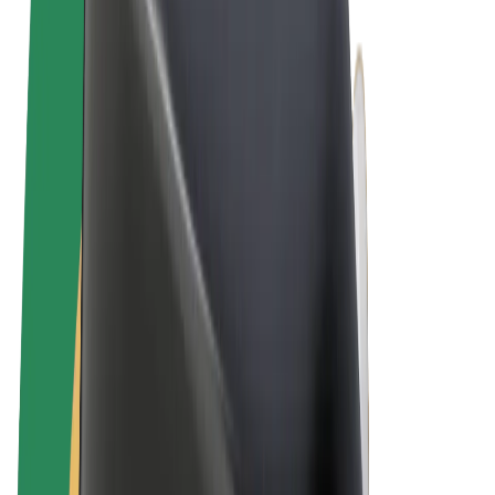
Algemene voorwaarden
Privacy
Cookies
© 2026 Bolt Technology OÜ
Producten
Ritten
E-Steps
Bolt Market
Bolt Food
Bolt Drive
Bolt for Business