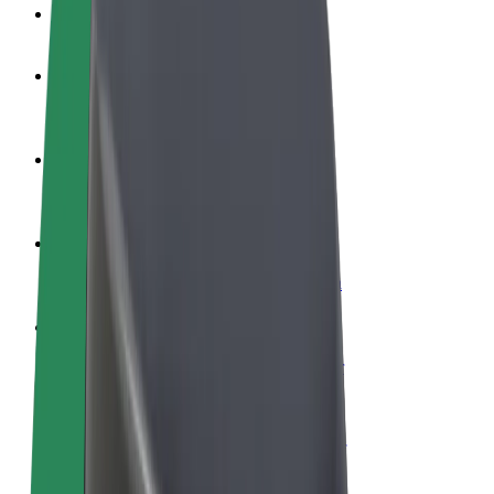
Veelgestelde Vragen
Word een chauffeur
Verdien geld op jouw voorwaarden
Wordt bezorger
Bezorg eten en krijg elke week betaald
Voeg een restaurant of winkel toe
Krijg meer klanten en verhoog inkomsten
Meld je aan als Fleet-eigenaar
Voeg je fleet toe aan Bolt en verdien meer
Bolt for Business
Bolt-producten en -services voor je bedrijf