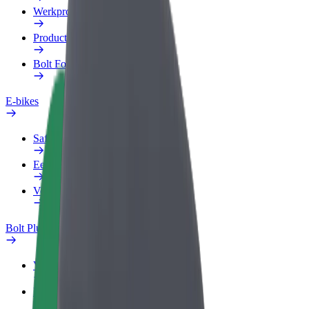
Werkprofiel
Producten
Bolt Food voor Business
E-bikes
Safety Lab
Een probleem melden
Veelgestelde vragen
Bolt Plus
Voordelen
Hoe werkt het