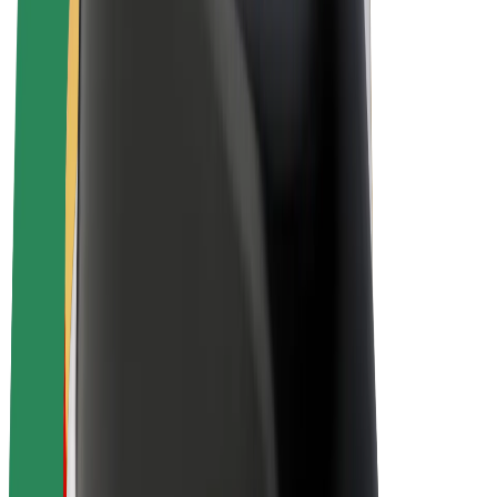
E-bikes
Bolt Plus
Verdienen met Bolt
Chauffeurs
Verdiensten voor chauffeurs
Bezorgers
Verdiensten voor bezorgers
Bolt Food-handelaren
Fleet Owner
Franchises
Bedrijf
Carrière