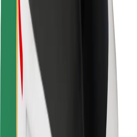
Veiligheid voor passagiers
Veiligheid voor chauffeurs
Veiligheid E-steps
Safety Lab
Steden
Locaties
Stadsoplossingen
Luchthavens
Bolt Laadstations
Support
Voor passagiers
Voor chauffeurs