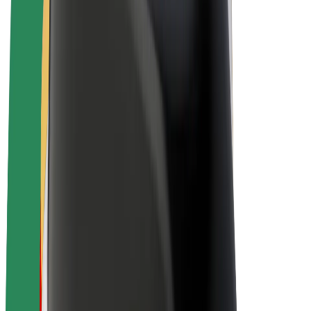
E-bikes
Bolt Plus
Verdienen met Bolt
Chauffeurs
Verdiensten voor chauffeurs
Bezorgers
Verdiensten voor bezorgers
Bolt Food-handelaren
Fleet Owner
Franchises
Bedrijf
Carrière