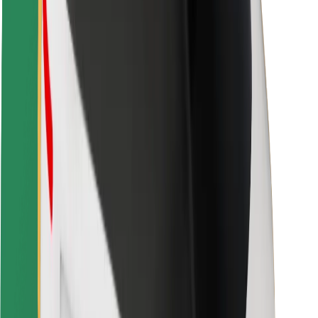
Veiligheid voor passagiers
Veiligheid voor chauffeurs
Veiligheid E-steps
Safety Lab
Steden
Locaties
Stadsoplossingen
Luchthavens
Bolt Laadstations
Support
Voor passagiers
Voor chauffeurs