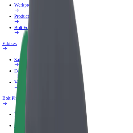
Werkprofiel
Producten
Bolt Food voor Business
E-bikes
Safety Lab
Een probleem melden
Veelgestelde vragen
Bolt Plus
Voordelen
Hoe werkt het