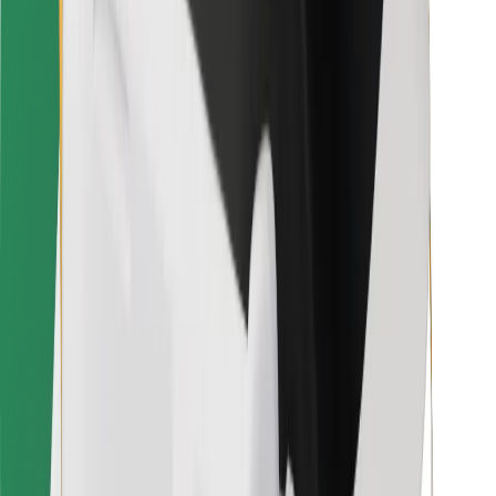
Voor bezorgers
Bolt Food
Voor fleet owners
Voor restaurants
Bolt for Business
Overig
Leveranciers
Algemene voorwaarden
Cookies
Beveiliging
Slechts enkele minuten verwijderd van je rit!
Download Bolt app