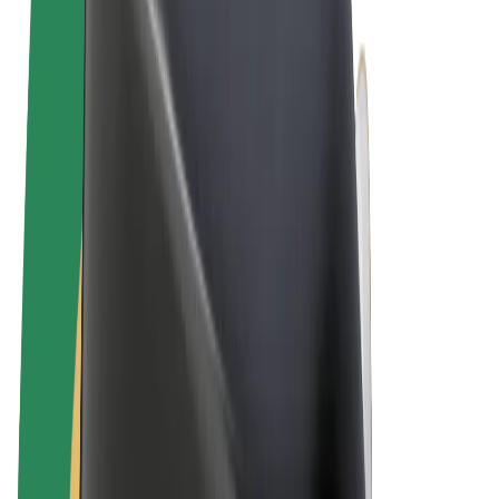
Algemene voorwaarden
Privacy
Cookies
© 2026 Bolt Technology OÜ
Producten
Ritten
E-Steps
Bolt Market
Bolt Food
Bolt Drive
Bolt for Business