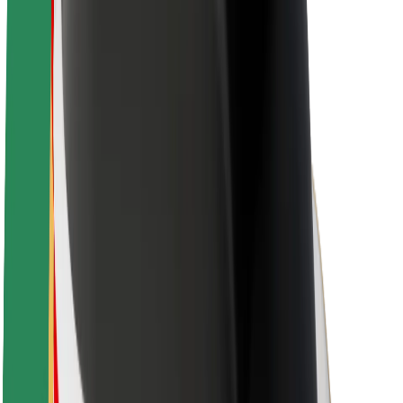
Over Bolt
Duurzaamheid bij Bolt
Project Zero
Blog
Nieuws
Merkrichtlijnen
Missie
Investeerdersrelaties
Leiderschap
Merk
Media
Urban Fund
Veiligheid