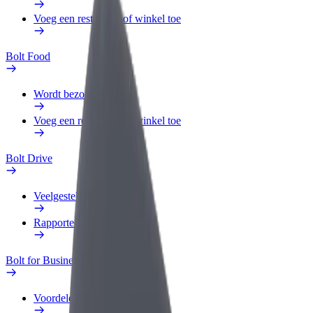
Voeg een restaurant of winkel toe
Bolt Food
Wordt bezorger
Voeg een restaurant of winkel toe
Bolt Drive
Veelgestelde Vragen
Rapporteer een voertuig
Bolt for Business
Voordelen