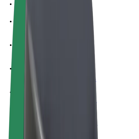
Veelgestelde Vragen
Word een chauffeur
Verdien geld op jouw voorwaarden
Wordt bezorger
Bezorg eten en krijg elke week betaald
Voeg een restaurant of winkel toe
Krijg meer klanten en verhoog inkomsten
Meld je aan als Fleet-eigenaar
Voeg je fleet toe aan Bolt en verdien meer
Bolt for Business
Bolt-producten en -services voor je bedrijf