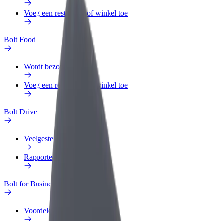
Voeg een restaurant of winkel toe
Bolt Food
Wordt bezorger
Voeg een restaurant of winkel toe
Bolt Drive
Veelgestelde Vragen
Rapporteer een voertuig
Bolt for Business
Voordelen