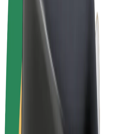
Algemene voorwaarden
Privacy
Cookies
© 2026 Bolt Technology OÜ
Producten
Ritten
E-Steps
Bolt Market
Bolt Food
Bolt Drive
Bolt for Business