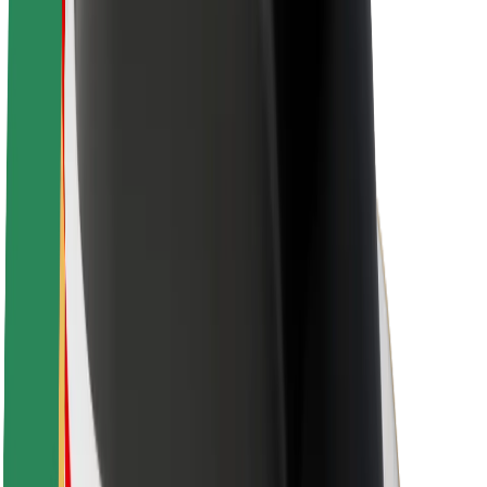
Over Bolt
Duurzaamheid bij Bolt
Project Zero
Blog
Nieuws
Merkrichtlijnen
Missie
Investeerdersrelaties
Leiderschap
Merk
Media
Urban Fund
Veiligheid