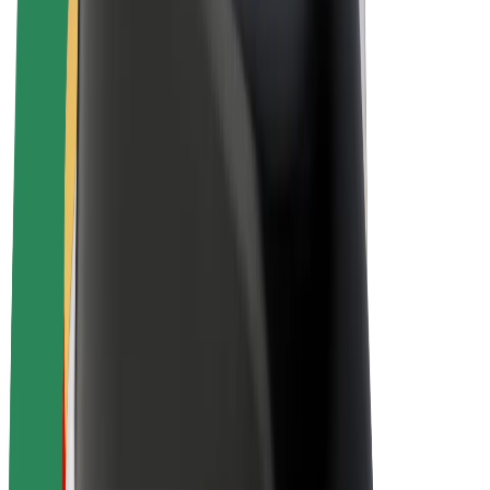
E-bikes
Bolt Plus
Verdienen met Bolt
Chauffeurs
Verdiensten voor chauffeurs
Bezorgers
Verdiensten voor bezorgers
Bolt Food-handelaren
Fleet Owner
Franchises
Bedrijf
Carrière