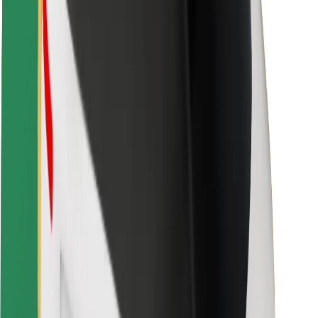
Veiligheid voor passagiers
Veiligheid voor chauffeurs
Veiligheid E-steps
Safety Lab
Steden
Locaties
Stadsoplossingen
Luchthavens
Bolt Laadstations
Support
Voor passagiers
Voor chauffeurs