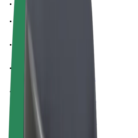
Veelgestelde Vragen
Word een chauffeur
Verdien geld op jouw voorwaarden
Wordt bezorger
Bezorg eten en krijg elke week betaald
Voeg een restaurant of winkel toe
Krijg meer klanten en verhoog inkomsten
Meld je aan als Fleet-eigenaar
Voeg je fleet toe aan Bolt en verdien meer
Bolt for Business
Bolt-producten en -services voor je bedrijf