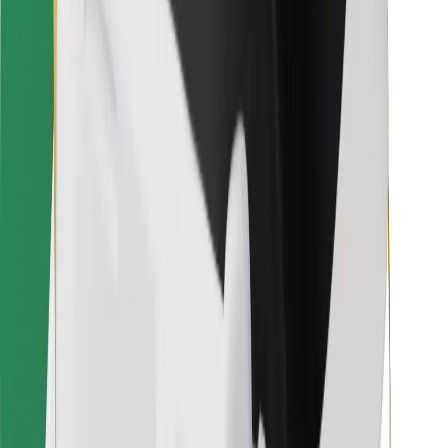
Voor bezorgers
Bolt Food
Voor fleet owners
Voor restaurants
Bolt for Business
Overig
Leveranciers
Algemene voorwaarden
Cookies
Beveiliging
Slechts enkele minuten verwijderd van je rit!
Download Bolt app