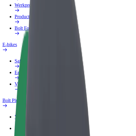
Werkprofiel
Producten
Bolt Food voor Business
E-bikes
Safety Lab
Een probleem melden
Veelgestelde vragen
Bolt Plus
Voordelen
Hoe werkt het