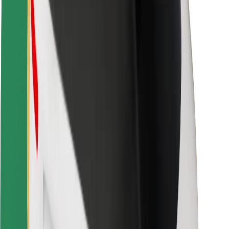
Veiligheid voor chauffeurs
Veiligheid E-steps
Safety Lab
Steden
Locaties
Stadsoplossingen
Luchthavens
Bolt Laadstations
Support
Voor passagiers
Voor chauffeurs
Voor bezorgers