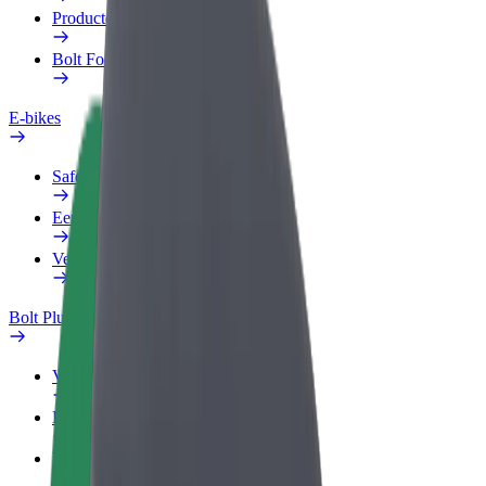
Producten
Bolt Food voor Business
E-bikes
Safety Lab
Een probleem melden
Veelgestelde vragen
Bolt Plus
Voordelen
Hoe werkt het
Veelgestelde Vragen