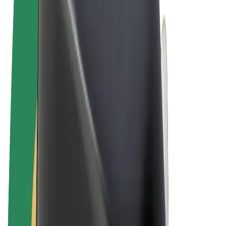
Algemene voorwaarden
Privacy
Cookies
© 2026 Bolt Technology OÜ
Producten
Ritten
E-Steps
Bolt Market
Bolt Food
Bolt Drive
Bolt for Business
E-bikes