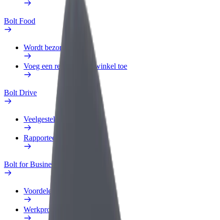
Bolt Food
Wordt bezorger
Voeg een restaurant of winkel toe
Bolt Drive
Veelgestelde Vragen
Rapporteer een voertuig
Bolt for Business
Voordelen
Werkprofiel