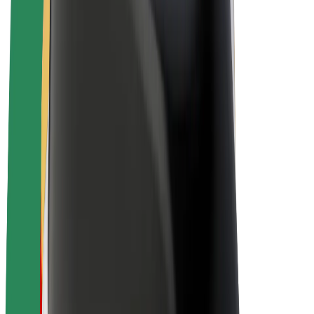
Bolt Plus
Verdienen met Bolt
Chauffeurs
Verdiensten voor chauffeurs
Bezorgers
Verdiensten voor bezorgers
Bolt Food-handelaren
Fleet Owner
Franchises
Bedrijf
Carrière
Over Bolt