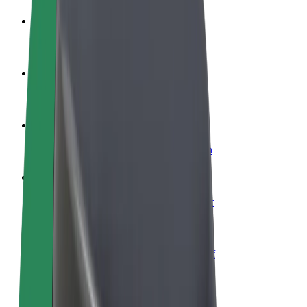
Word een chauffeur
Verdien geld op jouw voorwaarden
Wordt bezorger
Bezorg eten en krijg elke week betaald
Voeg een restaurant of winkel toe
Krijg meer klanten en verhoog inkomsten
Meld je aan als Fleet-eigenaar
Voeg je fleet toe aan Bolt en verdien meer
Bolt for Business
Bolt-producten en -services voor je bedrijf