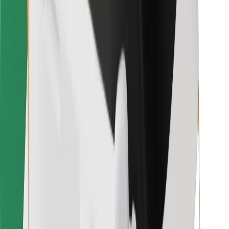
Bolt Food
Voor fleet owners
Voor restaurants
Bolt for Business
Overig
Leveranciers
Algemene voorwaarden
Cookies
Beveiliging
Slechts enkele minuten verwijderd van je rit!
Download Bolt app
Vind je favoriete maaltijden!