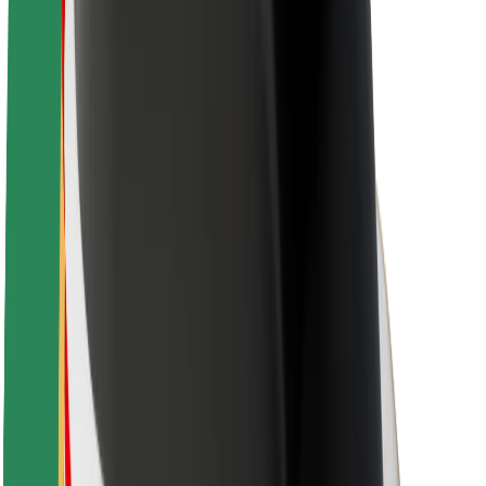
Duurzaamheid bij Bolt
Project Zero
Blog
Nieuws
Merkrichtlijnen
Missie
Investeerdersrelaties
Leiderschap
Merk
Media
Urban Fund
Veiligheid
Veiligheid voor passagiers